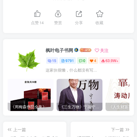
点赞
14
赞赏
分享
收藏
枫叶电子书网
关注
15
9791
0
4
63.9W+
这家伙很懒，什么都没有写...
《周梅森作品全集》[共30册]
《三生万物》宁高宁（epub+mobi+azw3+pdf）
上一篇
下一篇