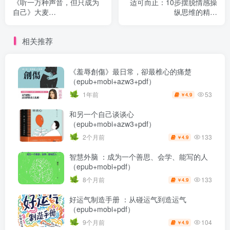
《听一万种声音，但只成为
适可而止：10步摆脱情感操
自己》大麦
纵思维的精进
（epub+mobi+azw3+pdf）
（mobi+epub+pdf）
相关推荐
《羞辱創傷》最日常，卻最椎心的痛楚
（epub+mobi+azw3+pdf）
53
1年前
4.9
￥
和另一个自己谈谈心
（epub+mobi+azw3+pdf）
133
2个月前
4.9
￥
智慧外脑 ：成为一个善思、会学、能写的人
（epub+mobi+pdf）
133
8个月前
4.9
￥
好运气制造手册 ：从碰运气到造运气
（epub+mobi+pdf）
104
9个月前
4.9
￥