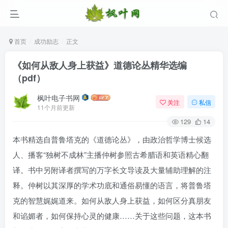
首页
成功励志
正文
《如何从敌人身上获益》道德论丛精华选编
（pdf）
枫叶电子书网
关注
私信
11个月前更新
129
14
本书精选自普鲁塔克的《道德论丛》，由政治哲学博士候选
人、播客“独树不成林”主播仲树参照古希腊语和英语精心翻
译。书中另附译者撰写的万字长文导读及大量辅助理解的注
释。仲树以其深厚的学术功底和通俗易懂的语言，将普鲁塔
克的智慧娓娓道来。如何从敌人身上获益，如何区分真朋友
和谄媚者，如何保持心灵的健康……关于这些问题，这本书