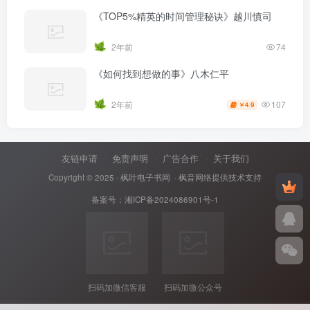
《TOP5%精英的时间管理秘诀》越川慎司
2年前
74
《如何找到想做的事》八木仁平
107
2年前
4.9
￥
友链申请
免责声明
广告合作
关于我们
Copyright © 2025 ·
枫叶电子书网
· 枫音网络提供技术支持
备案号：
湘ICP备2024086901号-1
扫码加微信客服
扫码加微公众号