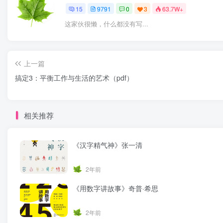
15
9791
0
3
63.7W+
这家伙很懒，什么都没有写...
上一篇
搞定3：平衡工作与生活的艺术（pdf）
相关推荐
《汉字精气神》张一清
2年前
《用数字讲故事》奇普·希思
2年前