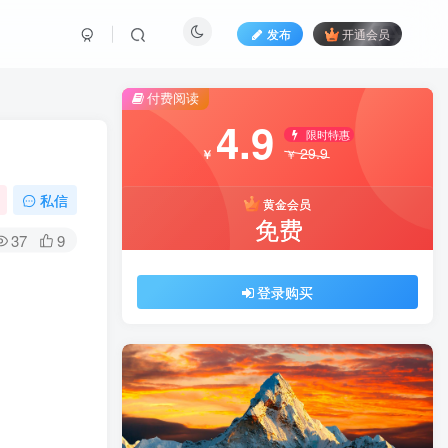
发布
开通会员
付费阅读
4.9
限时特惠
29.9
￥
￥
私信
黄金会员
免费
37
9
登录购买