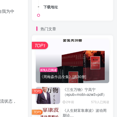
下载地址
自我为中
热门文章
TOP1
878人已阅读
《周梅森作品全集》[共30册]
《三生万物》宁高宁
TOP2
（epub+mobi+azw3+pdf）
心流状态，
2年前
573人已阅读
《人生财富靠康波》波动周
TOP3
期论