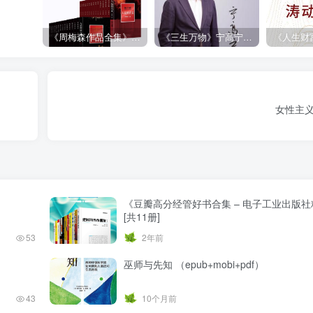
《周梅森作品全集》[共30册]
《三生万物》宁高宁（epub+mobi+azw3+pdf）
女性主义
《豆瓣高分经管好书合集 – 电子工业出版
[共11册]
53
2年前
巫师与先知 （epub+mobi+pdf）
43
10个月前