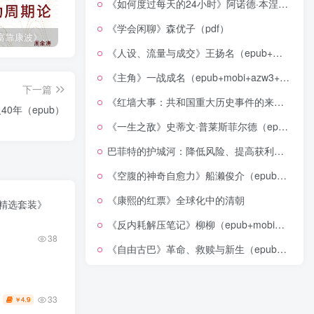
《如何度过每天的24小时》阿诺德·本涅特（epub+mobi+azw3+pdf）
《学会闲聊》森优子（pdf）
《人生财富靠康波》波动周期论（epub+mobi+azw3+pdf）
《人类新史》一次改写人类命运的尝试（epub+mobi+azw3+pdf）
《在峡江的转弯处》陈行甲
《人设、流量与成交》王扬名（epub+mobi+azw3+pdf）
《主角》一战成名（epub+mobi+azw3+pdf）
下一篇
《红墙大事：共和国重大历史事件的来龙去脉》（全二册）（pdf）
40年（epub）
《一生之敌》史蒂文·普莱斯菲尔德（epub+mobi+azw3+pdf）
巴菲特的护城河：降低风险、提高获利的股市真规则(epub+azw3+mobi)
《空腹的神奇自愈力》船濑俊介（epub+mobi+azw3+pdf）
《康熙的红票》全球化中的清朝
社精选套装》
《反内耗解压笔记》柳柳（epub+mobi+azw3+pdf）
38
《自由古巴》革命、救赎与新生（epub+mobi+azw3+pdf）
33
4.9
￥