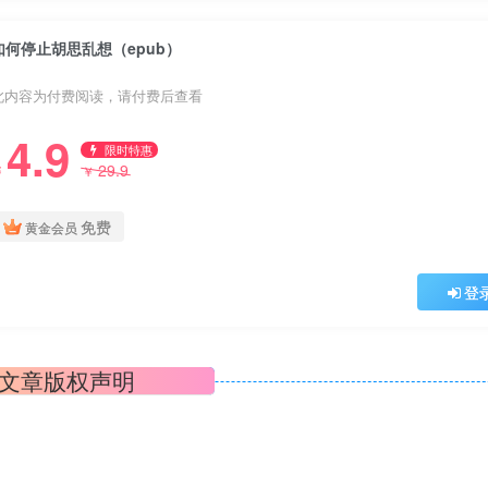
如何停止胡思乱想（epub）
此内容为付费阅读，请付费后查看
4.9
限时特惠
29.9
￥
￥
免费
黄金会员
登
文章版权声明