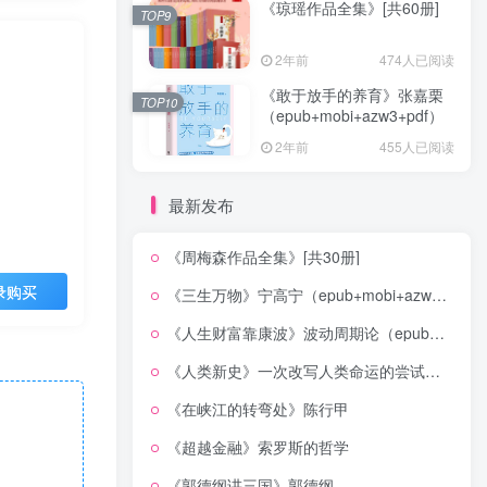
《琼瑶作品全集》[共60册]
TOP9
2年前
474人已阅读
《敢于放手的养育》张嘉栗
TOP10
（epub+mobi+azw3+pdf）
2年前
455人已阅读
最新发布
《周梅森作品全集》[共30册]
录购买
《三生万物》宁高宁（epub+mobi+azw3+pdf）
《人生财富靠康波》波动周期论（epub+mobi+azw3+pdf）
《人类新史》一次改写人类命运的尝试（epub+mobi+azw3+pdf）
《在峡江的转弯处》陈行甲
《超越金融》索罗斯的哲学
《郭德纲讲三国》郭德纲