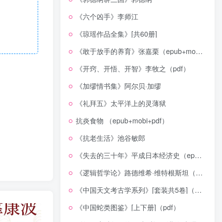
《六个凶手》李师江
《琼瑶作品全集》[共60册]
《敢于放手的养育》张嘉栗（epub+mobi+azw3+pdf）
《开窍、开悟、开智》李牧之（pdf）
《加缪情书集》阿尔贝·加缪
《礼拜五》太平洋上的灵薄狱
抗炎食物 （epub+mobi+pdf）
《抗老生活》池谷敏郎
《失去的三十年》平成日本经济史（epub+mobi+azw3+pdf）
《逻辑哲学论》路德维希·维特根斯坦（epub+mobi+azw3+pdf）
《中国天文考古学系列》[套装共5卷]（epub+mobi+azw3+pdf）
《中国蛇类图鉴》[上下册]（pdf）