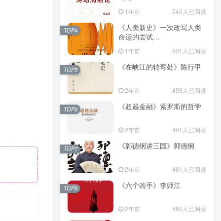
（epub+mobi+azw3+pdf）
1年前
540人已阅读
《人类新史》一次改写人类
TOP4
命运的尝试
（epub+mobi+azw3+pdf）
1年前
501人已阅读
《在峡江的转弯处》陈行甲
TOP5
2年前
493人已阅读
《超越金融》索罗斯的哲学
TOP6
2年前
491人已阅读
《郭德纲讲三国》郭德纲
TOP7
2年前
481人已阅读
《六个凶手》李师江
TOP8
2年前
480人已阅读