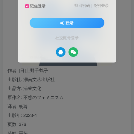
找回密码
|
免密登录
记住登录
登录
社交账号登录
作者: [日]上野千鹤子
出版社: 湖南文艺出版社
出品方: 浦睿文化
原作名: 不惑のフェミニズム
译者: 杨玲
出版年: 2023-4
页数: 376
装帧: 平装