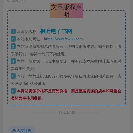
©
版权声明
文章版权声
明
枫叶电子书网
1
本网站名称：
2
本站永久网址：
https://www.fyw28.com
3
本站资源版权归原作者所有，请购买正版资源。如有侵权，请
联系我们，会第一时间下架处理。
4
本站一切资源不代表本站立场，并不代表本站赞同其观点和对
其真实性负责。
5
本站一律禁止以任何方式发布或转载任何违法的相关信息，访
客发现请向站长举报
6
本网站资源价格不是商品价格，而是整理资源的成本和网盘会
员的共享使用费用。
THE END
人文社科