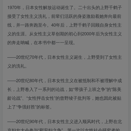
1970年，日本女性解放运动诞生了。二十出头的上野千鹤子
接受了女性主义洗礼，前辈们活跃的身姿激励着她奔向最前
线，并一路奔跑至今。40年后，上野千鹤子回顾自身女性主
义的生涯。从女性主义草创期的初心到2000年后为女性主义
的奔走呐喊，在本书中都一一呈现。
——20世纪70年代，日本女性主义诞生，上野受到了女性主
义的洗礼。
——20世纪80年代，日本女性主义在被抵制和不被理解中成
长，上野卷入了一系列的论战，如“带孩子上班之争”的“陈美
龄论战”、“女性抨击女性”的曾野绫子批判等，她也因此被贴
上了“争强好胜”的标签。
——20世纪90年代，日本女性主义进入顺风时代，上野在北
京妇女大会参与“慰安妇之争”，第一次以女性社会研究者的