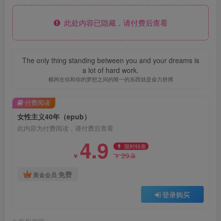
此处内容已隐藏，请付费后查看
The only thing standing between you and your dreams is
a lot of hard work.
横跨在你和你的梦想之间的唯一的东西就是奋力拼搏
付费阅读
女性主义40年（epub）
此内容为付费阅读，请付费后查看
4.9
限时特惠
29.9
￥
￥
免费
黄金会员
登录购买