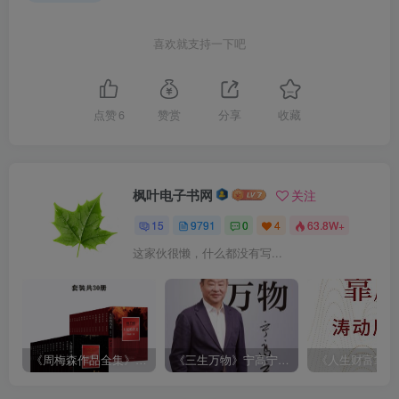
喜欢就支持一下吧
点赞
6
赞赏
分享
收藏
枫叶电子书网
关注
15
9791
0
4
63.8W+
这家伙很懒，什么都没有写...
《周梅森作品全集》[共30册]
《三生万物》宁高宁（epub+mobi+azw3+pdf）