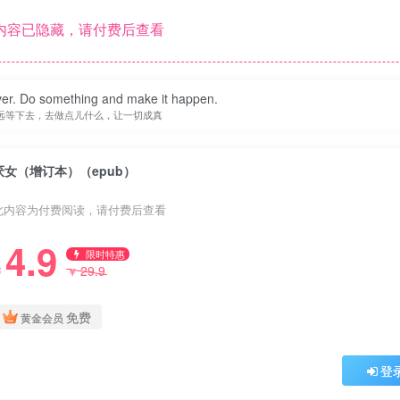
内容已隐藏，请付费后查看
ever. Do something and make it happen.
远等下去，去做点儿什么，让一切成真
厌女（增订本）（epub）
此内容为付费阅读，请付费后查看
4.9
限时特惠
29.9
￥
￥
免费
黄金会员
登