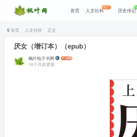
HOT
首页
人文社科
历史传记
首页
人文社科
正文
厌女（增订本）（epub）
枫叶电子书网
10个月前更新