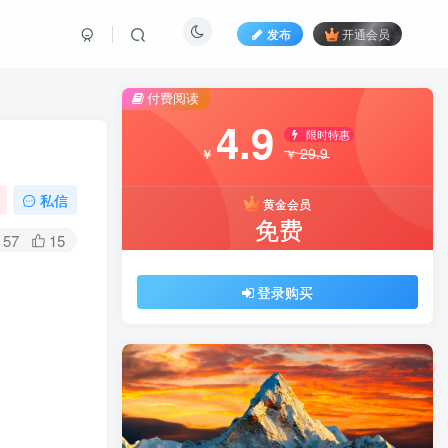
发布
开通会员
付费阅读
4.9
限时特惠
29.9
￥
￥
私信
黄金会员
免费
57
15
登录购买