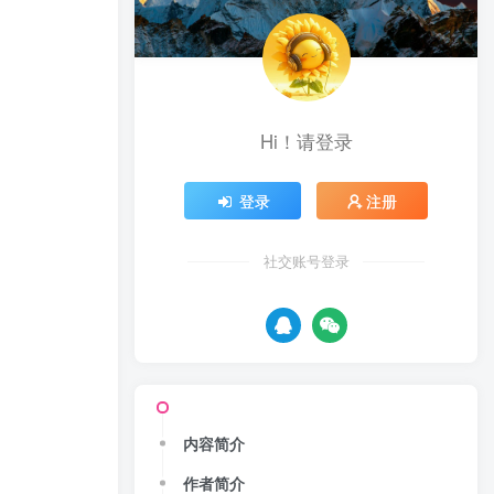
Hi！请登录
登录
注册
社交账号登录
内容简介
作者简介