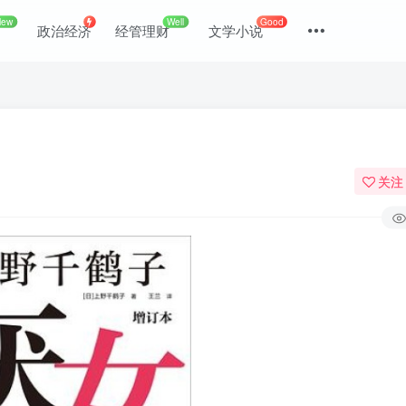
New
Well
Good
政治经济
经管理财
文学小说
关注
登录
没有账号？立即注册