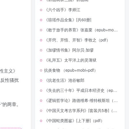
《六个凶手》李师江
《琼瑶作品全集》[共60册]
《敢于放手的养育》张嘉栗（epub+mobi+azw3+pdf）
《开窍、开悟、开智》李牧之（pdf）
《加缪情书集》阿尔贝·加缪
《礼拜五》太平洋上的灵薄狱
抗炎食物 （epub+mobi+pdf）
性主义》
一个反性骚扰
《抗老生活》池谷敏郎
《失去的三十年》平成日本经济史（epub+mobi+azw3+pdf）
《逻辑哲学论》路德维希·维特根斯坦（epub+mobi+azw3+pdf）
子”的两章。
《中国天文考古学系列》[套装共5卷]（epub+mobi+azw3+pdf）
《中国蛇类图鉴》[上下册]（pdf）