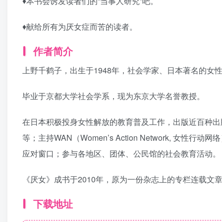
♦本书会诱发读者们的“当事人研究”吧。
♦献给所有为厌女症而苦的读者。
作者简介
上野千鹤子，出生于1948年，社会学家、日本著名的女
毕业于京都大学社会学系，现为东京大学名誉教授。
在日本积极投身女性解放的教育普及工作，出版近百种出
等；主持WAN（Women’s Action Network,
应对窗口；参与各地区、团体、公民馆的社会教育活动。
《厌女》成书于2010年，原为一份杂志上的专栏连载文章
下载地址