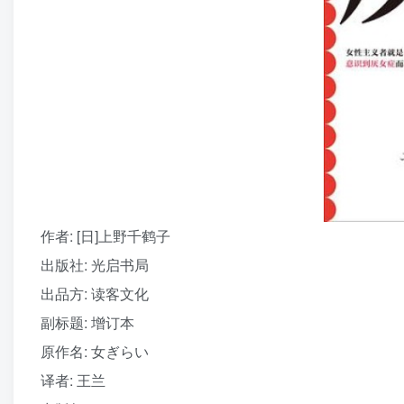
作者: [日]上野千鹤子
出版社: 光启书局
出品方: 读客文化
副标题: 增订本
原作名: 女ぎらい
译者: 王兰