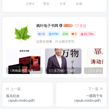
点赞
8
赞赏
分享
收藏
枫叶电子书网
关注
15
9791
0
3
63.7W+
这家伙很懒，什么都没有写...
《周梅森作品全集》[共30册]
《三生万物》宁高宁（epub+mobi+azw3+pdf）
上一篇
下一篇
孤岛狂欢
一嚼两千年
（epub+mobi+pdf）
（epub+mobi+pdf）