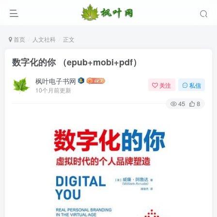
首页
人文社科
正文
数字化的你 （epub+mobi+pdf）
枫叶电子书网
关注
私信
10个月前更新
45
8
登录
没有账号？立即注册
用户名/手机号/邮箱
登录密码