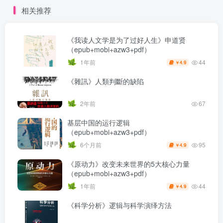
相关推荐
《我读人文学是为了过好人生》申道贤
（epub+mobi+azw3+pdf）
44
1年前
4.9
￥
《雜訊》人類判斷的缺陷
2年前
67
基层中国的运行逻辑
（epub+mobi+azw3+pdf）
95
6个月前
4.9
￥
《原动力》改变未来世界的5大核心力量
（epub+mobi+azw3+pdf）
44
1年前
4.9
￥
《科学分析》逻辑与科学演绎方法