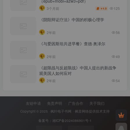
（epub+mobi+azw3+pdf）
125
3个月前
4.9
￥
《阴阳辩证疗法》中国的积极心理学
2年前
56
《与爱因斯坦共进早餐》查德·奥泽尔
2年前
49
《超限战与反超限战》中国人提出的新战争
观美国人如何应对
2年前
54
友链申请
免责声明
广告合作
关于我们
Copyright © 2025 ·
枫叶电子书网
· 枫音网络提供技术支持
备案号：
湘ICP备2024086901号-1