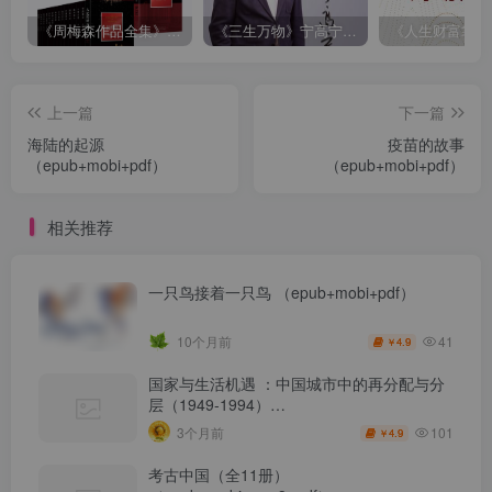
《周梅森作品全集》[共30册]
《三生万物》宁高宁（epub+mobi+azw3+pdf）
上一篇
下一篇
海陆的起源
疫苗的故事
（epub+mobi+pdf）
（epub+mobi+pdf）
相关推荐
一只鸟接着一只鸟 （epub+mobi+pdf）
41
10个月前
4.9
￥
国家与生活机遇 ：中国城市中的再分配与分
层（1949-1994）
（epub+mobi+azw3+pdf）
101
3个月前
4.9
￥
考古中国（全11册）