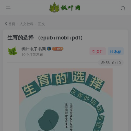
首页
人文社科
正文
生育的选择 （epub+mobi+pdf）
枫叶电子书网
关注
私信
10个月前发布
56
10
登录
没有账号？立即注册
用户名/手机号/邮箱
登录密码