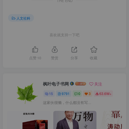
THE END
人文社科
喜欢就支持一下吧
点赞
10
赞赏
分享
收藏
枫叶电子书网
关注
15
9791
0
3
63.6W+
这家伙很懒，什么都没有写...