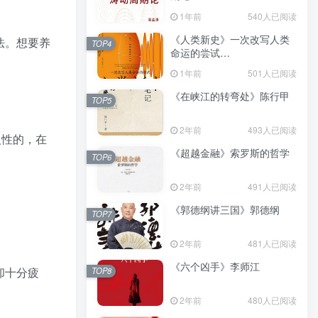
（epub+mobi+azw3+pdf）
1年前
540人已阅读
《人类新史》一次改写人类
法。想要养
TOP4
命运的尝试
（epub+mobi+azw3+pdf）
1年前
501人已阅读
《在峡江的转弯处》陈行甲
TOP5
2年前
493人已阅读
人性的，在
《超越金融》索罗斯的哲学
TOP6
2年前
491人已阅读
《郭德纲讲三国》郭德纲
TOP7
2年前
481人已阅读
《六个凶手》李师江
却十分疲
TOP8
2年前
480人已阅读