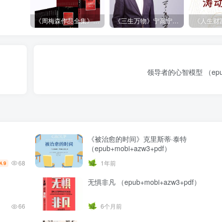
《周梅森作品全集》[共30册]
《三生万物》宁高宁（epub+mobi+azw3+pdf）
领导者的心智模型 （epub
《被治愈的时间》克里斯蒂·泰特
（epub+mobi+azw3+pdf）
68
1年前
4.9
无惧非凡 （epub+mobi+azw3+pdf）
66
6个月前