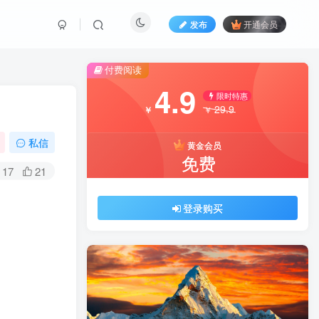
发布
开通会员
付费阅读
4.9
限时特惠
29.9
￥
￥
私信
黄金会员
免费
17
21
登录购买