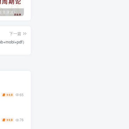
《人生财富靠康波》波动周期论（epub+mobi+azw3+pdf）
《人类新史》一次改写人类命运的尝试（epub+mobi+azw3+pdf）
《在峡江的转弯处》陈行甲
下一篇
+mobi+pdf）
65
4.9
￥
76
4.9
￥