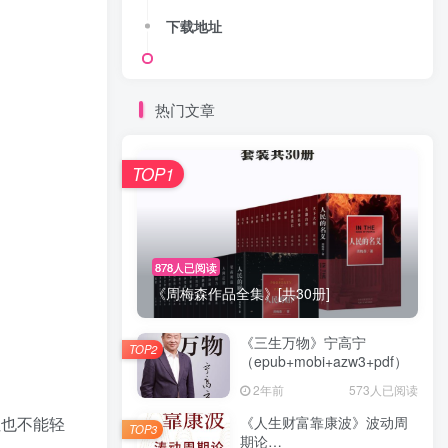
下载地址
热门文章
TOP1
878人已阅读
《周梅森作品全集》[共30册]
《三生万物》宁高宁
TOP2
（epub+mobi+azw3+pdf）
2年前
573人已阅读
但也不能轻
《人生财富靠康波》波动周
TOP3
期论