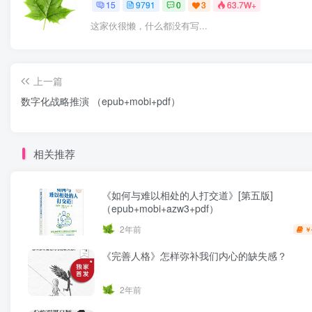
15
9791
0
3
63.7W+
这家伙很懒，什么都没有写...
上一篇
数字化战略推演 （epub+mobi+pdf）
相关推荐
《如何与难以相处的人打交道》[第五版]
（epub+mobi+azw3+pdf）
2年前
￥
《完善人格》怎样弥补我们内心的缺失感？
2年前