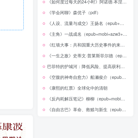
《如何度过每天的24小时》阿诺德·本涅特（epub+mobi+azw3+pdf）
《学会闲聊》森优子（pdf）
《人设、流量与成交》王扬名（epub+mobi+azw3+pdf）
《主角》一战成名（epub+mobi+azw3+pdf）
《红墙大事：共和国重大历史事件的来龙去脉》（全二册）（pdf）
《一生之敌》史蒂文·普莱斯菲尔德（epub+mobi+azw3+pdf）
巴菲特的护城河：降低风险、提高获利的股市真规则(epub+azw3+mobi)
《空腹的神奇自愈力》船濑俊介（epub+mobi+azw3+pdf）
《康熙的红票》全球化中的清朝
《反内耗解压笔记》柳柳（epub+mobi+azw3+pdf）
《自由古巴》革命、救赎与新生（epub+mobi+azw3+pdf）