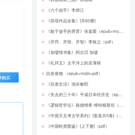
《六个凶手》李师江
《琼瑶作品全集》[共60册]
《敢于放手的养育》张嘉栗（epub+mobi+azw3+pdf）
《开窍、开悟、开智》李牧之（pdf）
《加缪情书集》阿尔贝·加缪
《礼拜五》太平洋上的灵薄狱
抗炎食物 （epub+mobi+pdf）
录购买
《抗老生活》池谷敏郎
《失去的三十年》平成日本经济史（epub+mobi+azw3+pdf）
《逻辑哲学论》路德维希·维特根斯坦（epub+mobi+azw3+pdf）
《中国天文考古学系列》[套装共5卷]（epub+mobi+azw3+pdf）
《中国蛇类图鉴》[上下册]（pdf）