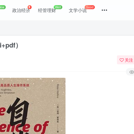
New
Well
Good
政治经济
经管理财
文学小说
+pdf）
关注
登录
没有账号？立即注册