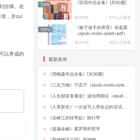
《琼瑶作品全集》[共60册]
TOP9
到自律。在
，并zui
2年前
474人已阅读
《敢于放手的养育》张嘉栗
TOP10
（epub+mobi+azw3+pdf）
2年前
455人已阅读
种可以养成的
最新发布
《周梅森作品全集》[共30册]
《三生万物》宁高宁（epub+mobi+azw3+pdf）
《人生财富靠康波》波动周期论（epub+mobi+azw3+pdf）
《人类新史》一次改写人类命运的尝试（epub+mobi+azw3+pdf）
《在峡江的转弯处》陈行甲
《超越金融》索罗斯的哲学
《郭德纲讲三国》郭德纲