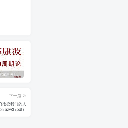
《人生财富靠康波》波动周期论（epub+mobi+azw3+pdf）
《人类新史》一次改写人类命运的尝试（epub+mobi+azw3+pdf）
《在峡江的转弯处》陈行甲
下一篇
T)改变我们的人
i+azw3+pdf）