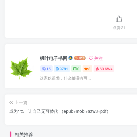
点赞
21
枫叶电子书网
关注
15
9791
0
3
63.6W+
这家伙很懒，什么都没有写...
上一篇
成为1%：让自己无可替代 （epub+mobi+azw3+pdf）
相关推荐