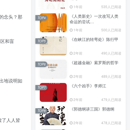
（epub+mobi+azw3+pdf）
1年前
535人已阅读
《人类新史》一次改写人类
的念头？那
TOP4
命运的尝试
（epub+mobi+azw3+pdf）
1年前
500人已阅读
《在峡江的转弯处》陈行甲
误区和盲
TOP5
2年前
490人已阅读
《超越金融》索罗斯的哲学
TOP6
2年前
489人已阅读
出地说明如
《六个凶手》李师江
TOP7
2年前
479人已阅读
《郭德纲讲三国》郭德纲
TOP8
读了人人皆
2年前
478人已阅读