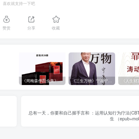
喜欢就支持一下吧
赞赏
分享
收藏
《周梅森作品全集》[共30册]
《三生万物》宁高宁（epub+mobi+azw3+pdf）
总有一天，你要和自己握手言和 ：运用认知行为疗法(CB
生 （epub+mob