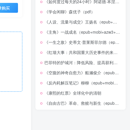
《如何度过每天的24小时》阿诺德·本涅特（epub+mobi+azw3+pdf）
录购买
《学会闲聊》森优子（pdf）
《人设、流量与成交》王扬名（epub+mobi+azw3+pdf）
《主角》一战成名（epub+mobi+azw3+pdf）
《一生之敌》史蒂文·普莱斯菲尔德（epub+mobi+azw3+pdf）
《红墙大事：共和国重大历史事件的来龙去脉》（全二册）（pdf）
巴菲特的护城河：降低风险、提高获利的股市真规则(epub+azw3+mobi)
《空腹的神奇自愈力》船濑俊介（epub+mobi+azw3+pdf）
《反内耗解压笔记》柳柳（epub+mobi+azw3+pdf）
《康熙的红票》全球化中的清朝
《自由古巴》革命、救赎与新生（epub+mobi+azw3+pdf）