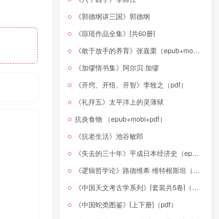
《郭德纲讲三国》郭德纲
《琼瑶作品全集》[共60册]
《敢于放手的养育》张嘉栗（epub+mobi+azw3+pdf）
《加缪情书集》阿尔贝·加缪
《开窍、开悟、开智》李牧之（pdf）
《礼拜五》太平洋上的灵薄狱
抗炎食物 （epub+mobi+pdf）
《抗老生活》池谷敏郎
《失去的三十年》平成日本经济史（epub+mobi+azw3+pdf）
《逻辑哲学论》路德维希·维特根斯坦（epub+mobi+azw3+pdf）
《中国天文考古学系列》[套装共5卷]（epub+mobi+azw3+pdf）
《中国蛇类图鉴》[上下册]（pdf）