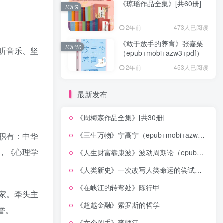
《琼瑶作品全集》[共60册]
TOP9
2年前
473人已阅读
《敢于放手的养育》张嘉栗
TOP10
听音乐、坚
（epub+mobi+azw3+pdf）
2年前
453人已阅读
最新发布
《周梅森作品全集》[共30册]
《三生万物》宁高宁（epub+mobi+azw3+pdf）
职有：中华
，《心理学
《人生财富靠康波》波动周期论（epub+mobi+azw3+pdf）
《人类新史》一次改写人类命运的尝试（epub+mobi+azw3+pdf）
《在峡江的转弯处》陈行甲
家。牵头主
《超越金融》索罗斯的哲学
誉。
《六个凶手》李师江