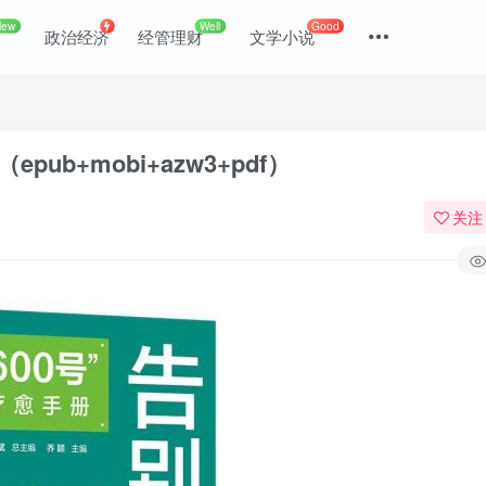
New
Well
Good
政治经济
经管理财
文学小说
ub+mobi+azw3+pdf）
关注
登录
没有账号？立即注册