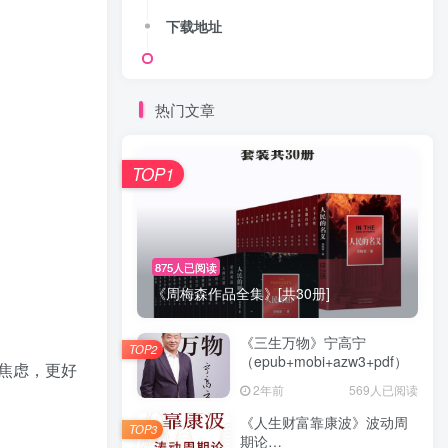
下载地址
热门文章
TOP1
875人已阅读
《周梅森作品全集》[共30册]
《三生万物》宁高宁
TOP2
（epub+mobi+azw3+pdf）
焦虑，更好
2年前
569人已阅读
《人生财富靠康波》波动周
TOP3
期论