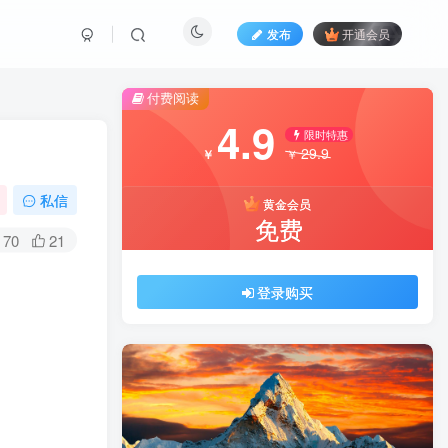
发布
开通会员
付费阅读
4.9
限时特惠
29.9
￥
￥
私信
黄金会员
免费
70
21
登录购买