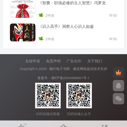
《智囊：职场必修的古人智慧》冯梦龙
2年前
50
《识人高手》洞察人心识人如鉴
2年前
50
友链申请
免责声明
广告合作
关于我们
Copyright © 2025 ·
枫叶电子书网
· 枫音网络提供技术支持
备案号：
湘ICP备2024086901号-1
扫码加微信客服
扫码加微公众号
10