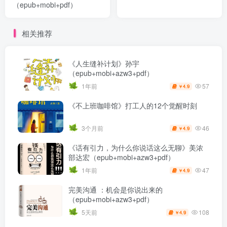
（epub+mobi+pdf）
相关推荐
《人生缝补计划》孙宇
（epub+mobi+azw3+pdf）
57
1年前
4.9
￥
《不上班咖啡馆》打工人的12个觉醒时刻
46
3个月前
4.9
￥
《话有引力，为什么你说话这么无聊》美浓
部达宏（epub+mobi+azw3+pdf）
47
1年前
4.9
￥
完美沟通 ：机会是你说出来的
（epub+mobi+azw3+pdf）
108
5天前
4.9
￥