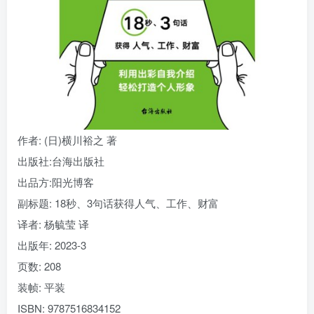
找回密码
|
免密登录
记住登录
登录
社交账号登录
作者
: (日)横川裕之 著
出版社:
台海出版社
出品方:
阳光博客
副标题:
18秒、3句话获得人气、工作、财富
译者
: 杨毓莹 译
出版年:
2023-3
页数:
208
装帧:
平装
ISBN:
9787516834152