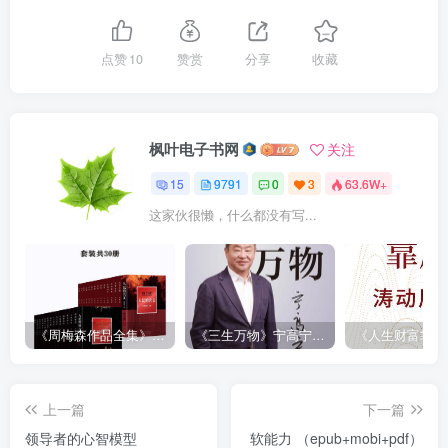
点赞
10
赞赏
分享
收藏
枫叶电子书网
关注
15
9791
0
3
63.6W+
这家伙很懒，什么都没有写...
《周梅森作品全集》[共30册]
《三生万物》宁高宁（epub+mobi+azw3+pdf）
上一篇
下一篇
领导者的心智模型
软能力 （epub+mobi+pdf）