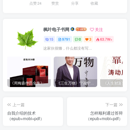
点赞
24
赞赏
分享
收藏
枫叶电子书网
关注
15
9791
0
3
63.7W+
这家伙很懒，什么都没有写...
《周梅森作品全集》[共30册]
《三生万物》宁高宁（epub+mobi+azw3+pdf）
上一篇
下一篇
自我介绍的技术
怎样顺利通过答辩
（epub+mobi+pdf）
（epub+mobi+pdf）