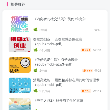
相关推荐
《内向者的社交法则》凯伦·维克尔
2年前
69
摆摊式创业 ：会摆摊就会做生意
（epub+mobi+pdf）
134
6个月前
4.9
￥
《依然热爱生活》凉子访谈录
（epub+mobi+azw3+pdf）
28
2年前
4.9
￥
清晨高效能 ：晨型精英都在用的时间管理术
（epub+mobi+pdf）
114
9个月前
4.9
￥
《中年之路2》解开前半生的束缚