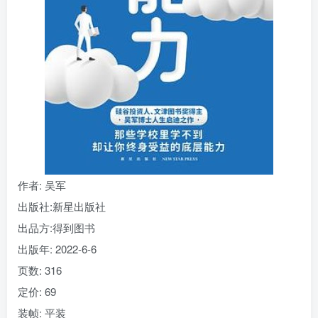
找回密码
|
免密登录
记住登录
登录
社交账号登录
作者
: 吴军
出版社:
新星出版社
出品方:
得到图书
出版年:
2022-6-6
页数:
316
定价:
69
装帧:
平装