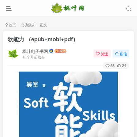
首页
成功励志
正文
软能力 （epub+mobi+pdf）
枫叶电子书网
关注
私信
10个月前发布
58
24
登录
没有账号？立即注册
用户名/手机号/邮箱
登录密码