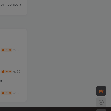
+mobi+pdf）
50
4.9
￥
56
4.9
￥
df）
59
4.9
￥