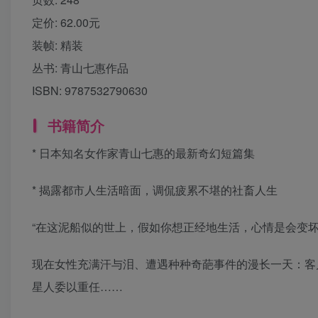
定价:
62.00元
装帧:
精装
丛书:
青山七惠作品
ISBN:
9787532790630
书籍简介
* 日本知名女作家青山七惠的最新奇幻短篇集
* 揭露都市人生活暗面，调侃疲累不堪的社畜人生
“在这泥船似的世上，假如你想正经地生活，心情是会变坏
现在女性充满汗与泪、遭遇种种奇葩事件的漫长一天：客
星人委以重任……