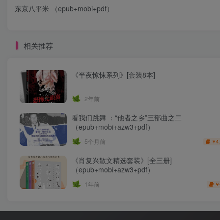
东京八平米 （epub+mobi+pdf）
相关推荐
《半夜惊悚系列》[套装8本]
2年前
看我们跳舞 ：“他者之乡”三部曲之二
（epub+mobi+azw3+pdf）
5个月前
4
￥
《肖复兴散文精选套装》[全三册]
（epub+mobi+azw3+pdf）
1年前
￥