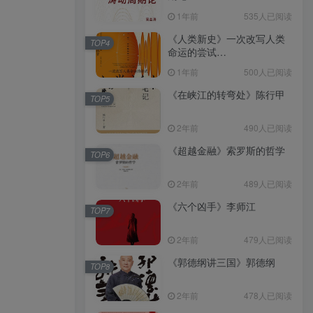
（epub+mobi+azw3+pdf）
1年前
535人已阅读
《人类新史》一次改写人类
TOP4
命运的尝试
（epub+mobi+azw3+pdf）
1年前
500人已阅读
《在峡江的转弯处》陈行甲
TOP5
2年前
490人已阅读
《超越金融》索罗斯的哲学
TOP6
2年前
489人已阅读
《六个凶手》李师江
TOP7
2年前
479人已阅读
《郭德纲讲三国》郭德纲
TOP8
2年前
478人已阅读