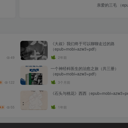
亲爱的三毛 （epub
《大叔》我们终于可以聊聊走过的路
（epub+mobi+azw3+pdf）
49
2年前
一个神经科医生的治愈之旅（共三册）
（epub+mobi+azw3+pdf）
122
3个月前
.9
《石头与桃花》西西（epub+mobi+azw3+p
55
1年前
4.9