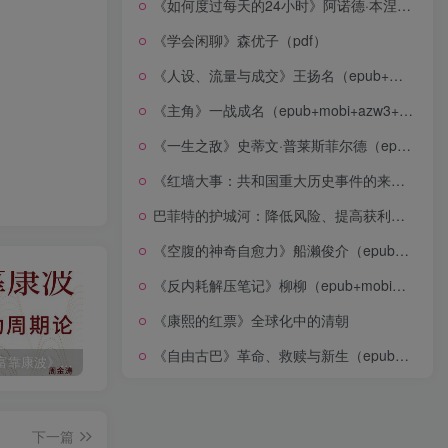
《如何度过每天的24小时》阿诺德·本涅特（epub+mobi+azw3+pdf）
《学会闲聊》森优子（pdf）
《人设、流量与成交》王扬名（epub+mobi+azw3+pdf）
《主角》一战成名（epub+mobi+azw3+pdf）
《一生之敌》史蒂文·普莱斯菲尔德（epub+mobi+azw3+pdf）
《红墙大事：共和国重大历史事件的来龙去脉》（全二册）（pdf）
巴菲特的护城河：降低风险、提高获利的股市真规则(epub+azw3+mobi)
《空腹的神奇自愈力》船濑俊介（epub+mobi+azw3+pdf）
《反内耗解压笔记》柳柳（epub+mobi+azw3+pdf）
《康熙的红票》全球化中的清朝
《自由古巴》革命、救赎与新生（epub+mobi+azw3+pdf）
《人生财富靠康波》波动周期论（epub+mobi+azw3+pdf）
《人类新史》一次改写人类命运的尝试（epub+mobi+azw3+pdf）
《在峡江的转弯处》陈行甲
下一篇