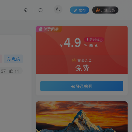
发布
开通会员
付费阅读
4.9
限时特惠
29.9
￥
￥
私信
黄金会员
免费
37
11
登录购买