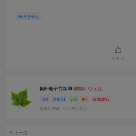
文学小说
点赞
11
枫叶电子书网
关注
0
9791
0
3
63.6W+
这家伙很懒，什么都没有写...
上一篇