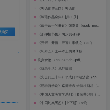
《郭德纲讲三国》郭德纲
《琼瑶作品全集》[共60册]
《敢于放手的养育》张嘉栗（epub+mobi+azw3+pdf）
录购买
《加缪情书集》阿尔贝·加缪
《开窍、开悟、开智》李牧之（pdf）
《礼拜五》太平洋上的灵薄狱
抗炎食物 （epub+mobi+pdf）
《抗老生活》池谷敏郎
《失去的三十年》平成日本经济史（epub+mobi+azw3+pdf）
《逻辑哲学论》路德维希·维特根斯坦（epub+mobi+azw3+pdf）
《中国天文考古学系列》[套装共5卷]（epub+mobi+azw3+pdf）
《中国蛇类图鉴》[上下册]（pdf）