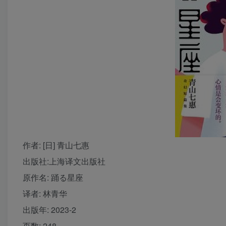
作者
: [日] 青山七惠
出版社:
上海译文出版社
原作名:
踊る星座
译者
: 林青华
出版年:
2023-2
页数:
248