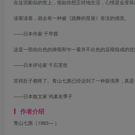
在这泥船似的世上，假如你想正经地生活，心情是会变坏
读着读着，就会有一种被《跳舞的星座》吞没的感觉。
——日本作家 千早茜
这是一部由出色的捧哏和乍一看并不出色的逗哏组成的优
——日本评论家 千石英世
笑得肚子都疼了。青山七惠已经达到了一种新境界，真是
——日本散文家 鸿巢友季子
作者介绍
青山七惠（1983— ）