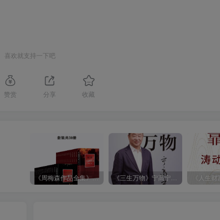
喜欢就支持一下吧
赞赏
分享
收藏
《周梅森作品全集》[共30册]
《三生万物》宁高宁（epub+mobi+azw3+pdf）