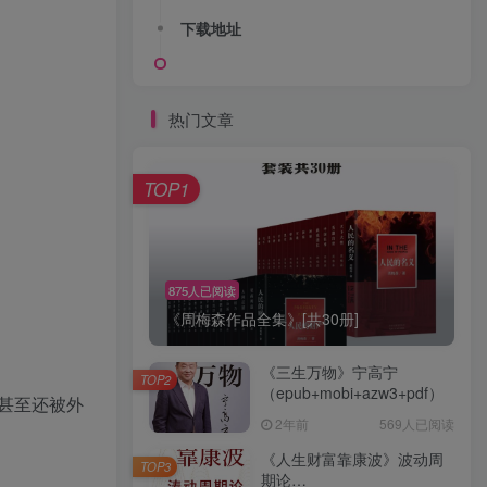
下载地址
热门文章
TOP1
875人已阅读
《周梅森作品全集》[共30册]
《三生万物》宁高宁
TOP2
（epub+mobi+azw3+pdf）
甚至还被外
2年前
569人已阅读
《人生财富靠康波》波动周
TOP3
期论