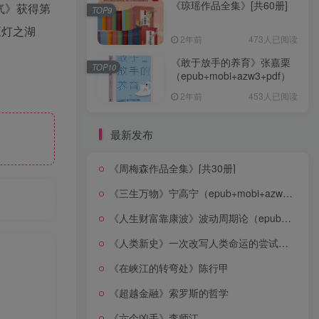
《琼瑶作品全集》[共60册]
气》获得第
TOP9
《灯之湖
2年前
473人已阅读
《敢于放手的养育》张嘉栗
TOP10
（epub+mobi+azw3+pdf）
2年前
453人已阅读
最新发布
《周梅森作品全集》[共30册]
《三生万物》宁高宁（epub+mobi+azw3+pdf）
《人生财富靠康波》波动周期论（epub+mobi+azw3+pdf）
《人类新史》一次改写人类命运的尝试（epub+mobi+azw3+pdf）
《在峡江的转弯处》陈行甲
《超越金融》索罗斯的哲学
《六个凶手》李师江