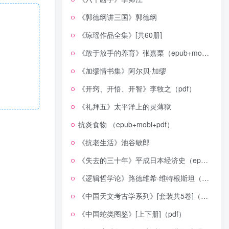
《郭德纲讲三国》郭德纲
《琼瑶作品全集》[共60册]
《敢于放手的养育》张嘉栗（epub+mobi+azw3+pdf）
《加缪情书集》阿尔贝·加缪
《开窍、开悟、开智》李牧之（pdf）
《礼拜五》太平洋上的灵薄狱
抗炎食物 （epub+mobi+pdf）
《抗老生活》池谷敏郎
《失去的三十年》平成日本经济史（epub+mobi+azw3+pdf）
《逻辑哲学论》路德维希·维特根斯坦（epub+mobi+azw3+pdf）
《中国天文考古学系列》[套装共5卷]（epub+mobi+azw3+pdf）
《中国蛇类图鉴》[上下册]（pdf）