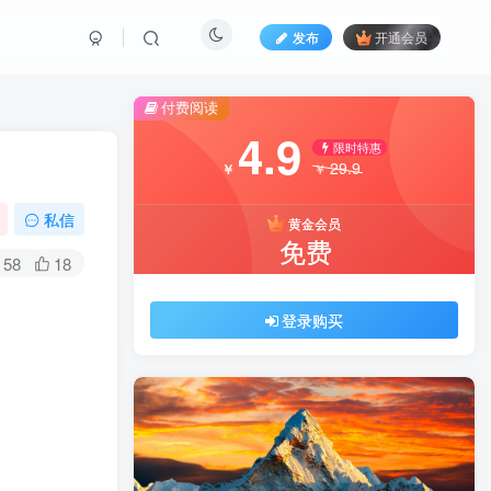
发布
开通会员
付费阅读
4.9
限时特惠
29.9
￥
￥
私信
黄金会员
免费
58
18
登录购买