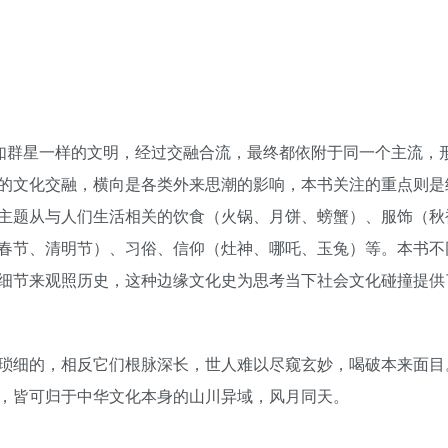
些如群星一样的文明，经过交融合流，最终都依附于同一个主流，
的文化交融，横向是各类外来思潮的影响，本书关注的重点则是
主题从与人们生活相关的饮食（火锅、月饼、螃蟹）、服饰（秋
春节、清明节）、习俗、信仰（灶神、哪吒、玉兔）等。本书不
细节来观照历史，这种边缘文化史为思考当下社会文化碰撞提供
琐细的，相反它们根脉深长，世人难以尽窥玄妙，喝破本来面目
，皆可归于中华文化本身的山川异域，风月同天。