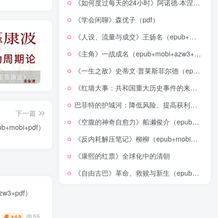
《如何度过每天的24小时》阿诺德·本涅特（epub+mobi+azw3+pdf）
《学会闲聊》森优子（pdf）
《人设、流量与成交》王扬名（epub+mobi+azw3+pdf）
《主角》一战成名（epub+mobi+azw3+pdf）
《一生之敌》史蒂文·普莱斯菲尔德（epub+mobi+azw3+pdf）
《人生财富靠康波》波动周期论（epub+mobi+azw3+pdf）
《人类新史》一次改写人类命运的尝试（epub+mobi+azw3+pdf）
《在峡江的转弯处》陈行甲
《红墙大事：共和国重大历史事件的来龙去脉》（全二册）（pdf）
巴菲特的护城河：降低风险、提高获利的股市真规则(epub+azw3+mobi)
下一篇
《空腹的神奇自愈力》船濑俊介（epub+mobi+azw3+pdf）
mobi+pdf）
《反内耗解压笔记》柳柳（epub+mobi+azw3+pdf）
《康熙的红票》全球化中的清朝
《自由古巴》革命、救赎与新生（epub+mobi+azw3+pdf）
w3+pdf）
55
4.9
￥