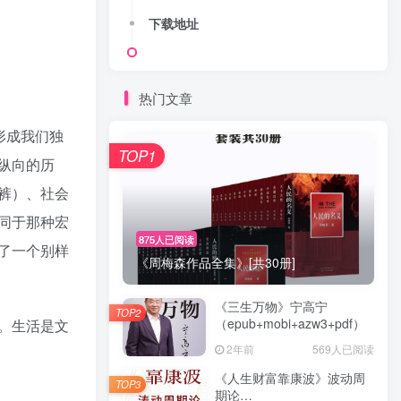
下载地址
热门文章
形成我们独
TOP1
纵向的历
裤）、社会
同于那种宏
875人已阅读
了一个别样
《周梅森作品全集》[共30册]
《三生万物》宁高宁
TOP2
（epub+mobi+azw3+pdf）
。生活是文
2年前
569人已阅读
《人生财富靠康波》波动周
TOP3
期论