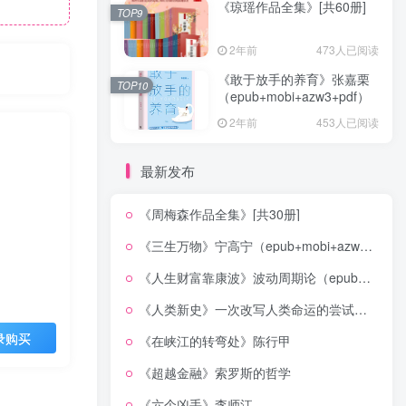
《琼瑶作品全集》[共60册]
TOP9
2年前
473人已阅读
《敢于放手的养育》张嘉栗
TOP10
（epub+mobi+azw3+pdf）
2年前
453人已阅读
最新发布
《周梅森作品全集》[共30册]
《三生万物》宁高宁（epub+mobi+azw3+pdf）
《人生财富靠康波》波动周期论（epub+mobi+azw3+pdf）
《人类新史》一次改写人类命运的尝试（epub+mobi+azw3+pdf）
录购买
《在峡江的转弯处》陈行甲
《超越金融》索罗斯的哲学
《六个凶手》李师江