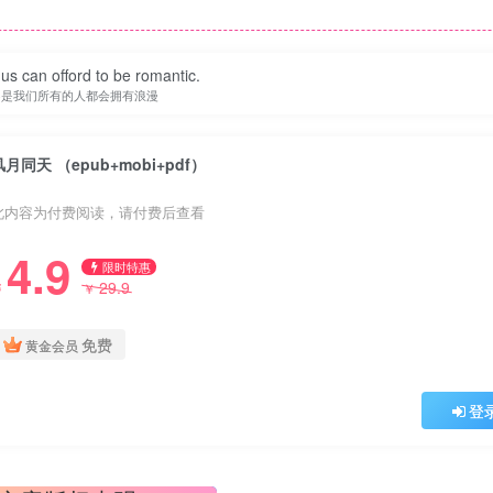
f us can offord to be romantic.
不是我们所有的人都会拥有浪漫
风月同天 （epub+mobi+pdf）
此内容为付费阅读，请付费后查看
4.9
限时特惠
29.9
￥
￥
免费
黄金会员
登