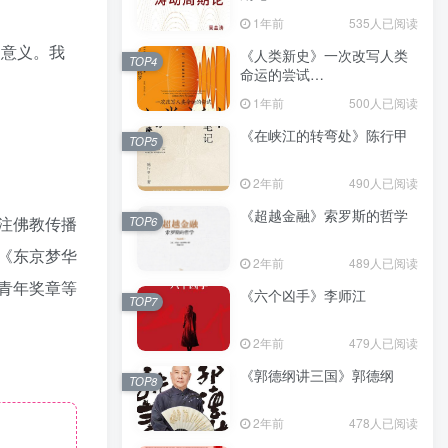
（epub+mobi+azw3+pdf）
1年前
535人已阅读
的意义。我
《人类新史》一次改写人类
TOP4
命运的尝试
（epub+mobi+azw3+pdf）
1年前
500人已阅读
《在峡江的转弯处》陈行甲
TOP5
2年前
490人已阅读
《超越金融》索罗斯的哲学
注佛教传播
TOP6
《东京梦华
2年前
489人已阅读
青年奖章等
《六个凶手》李师江
TOP7
2年前
479人已阅读
《郭德纲讲三国》郭德纲
TOP8
2年前
478人已阅读