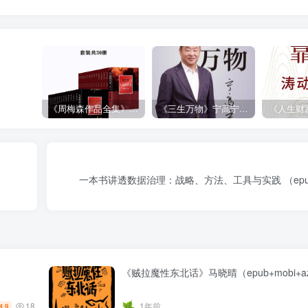
《周梅森作品全集》[共30册]
《三生万物》宁高宁（epub+mobi+azw3+pdf）
一本书讲透数据治理：战略、方法、工具与实践 （epub+
《贼拉魔性东北话》马晓晴（epub+mobi+az
18
1年前
4.9