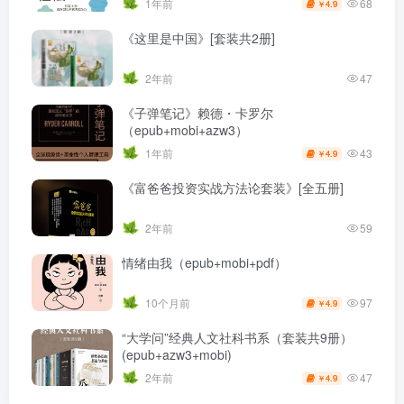
68
1年前
4.9
￥
《这里是中国》[套装共2册]
2年前
47
《子弹笔记》赖德・卡罗尔
（epub+mobi+azw3）
43
1年前
4.9
￥
《富爸爸投资实战方法论套装》[全五册]
2年前
59
情绪由我（epub+mobi+pdf）
97
10个月前
4.9
￥
“大学问”经典人文社科书系（套装共9册）
(epub+azw3+mobi)
47
2年前
4.9
￥