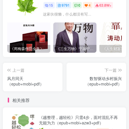
15
9791
0
4
63.8W+
这家伙很懒，什么都没有写...
《周梅森作品全集》[共30册]
《三生万物》宁高宁（epub+mobi+azw3+pdf）
上一篇
下一篇
风月同天
数智驱动乡村振兴
（epub+mobi+pdf）
（epub+mobi+pdf）
相关推荐
《越整理，越轻松》只需4步，面对混乱不再
无能为力（epub+mobi+azw3+pdf）