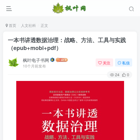
首页
人文社科
正文
一本书讲透数据治理：战略、方法、工具与实践
（epub+mobi+pdf）
枫叶电子书网
关注
私信
10个月前发布
24
0
登录
没有账号？立即注册
用户名/手机号/邮箱
登录密码