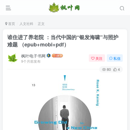
首页
人文社科
正文
谁住进了养老院 ：当代中国的“银发海啸”与照护
难题 （epub+mobi+pdf）
枫叶电子书网
关注
私信
9个月前发布
80
4
登录
没有账号？立即注册
用户名/手机号/邮箱
登录密码