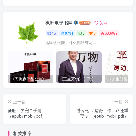
枫叶电子书网
关注
15
9791
0
3
63.6W+
这家伙很懒，什么都没有写...
《周梅森作品全集》[共30册]
《三生万物》宁高宁（epub+mobi+azw3+pdf）
上一篇
下一篇
征服世界完全手册
过劳死 ：这份工作比命还重
（epub+mobi+pdf）
要？ （epub+mobi+pdf）
相关推荐