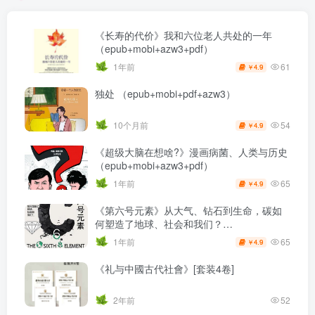
《长寿的代价》我和六位老人共处的一年
（epub+mobi+azw3+pdf）
61
1年前
4.9
￥
独处 （epub+mobi+pdf+azw3）
54
10个月前
4.9
￥
《超级大脑在想啥?》漫画病菌、人类与历史
（epub+mobi+azw3+pdf）
65
1年前
4.9
￥
《第六号元素》从大气、钻石到生命，碳如
何塑造了地球、社会和我们？
（epub+mobi+azw3+pdf）
65
1年前
4.9
￥
《礼与中國古代社會》[套装4卷]
2年前
52