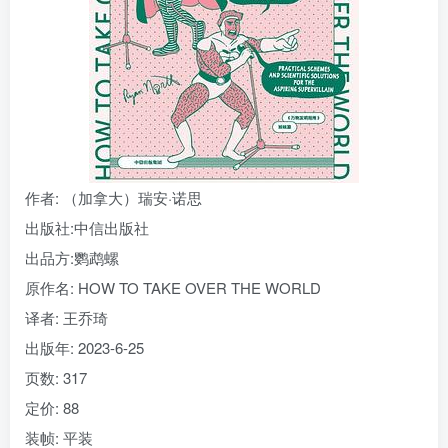
找回密码
|
免密登录
记住登录
登录
社交账号登录
作者
: （加拿大）瑞安·诺思
出版社:
中信出版社
出品方:
鹦鹉螺
原作名:
HOW TO TAKE OVER THE WORLD
译者
: 王乔琦
出版年:
2023-6-25
页数:
317
定价:
88
装帧:
平装