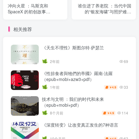
冲向火星 ：马斯克和
谁住进了养老院 ：当代中国
SpaceX 的初创故事
的“银发海啸”与照护难题
（epub+mobi+pdf）
（epub+mobi+pdf）
相关推荐
《天生不理性》斯图尔特·萨瑟兰
2年前
69
《性掠食者與牠們的帝國》羅南‧法羅
（epub+mobi+azw3+pdf）
33
1年前
4.9
￥
技术与文明 ：我们的时代和未来
（epub+mobi+pdf）
114
8个月前
4.9
￥
《深度转变》让改变真正发生的7种语言
62
10个月前
4.9
￥