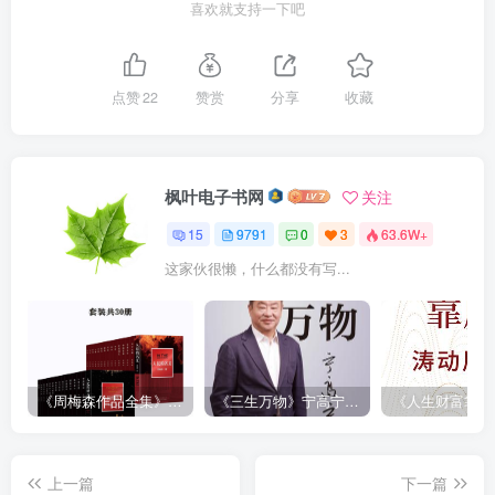
喜欢就支持一下吧
点赞
22
赞赏
分享
收藏
枫叶电子书网
关注
15
9791
0
3
63.6W+
这家伙很懒，什么都没有写...
《周梅森作品全集》[共30册]
《三生万物》宁高宁（epub+mobi+azw3+pdf）
上一篇
下一篇