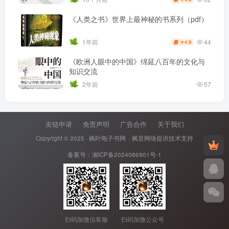
《人类之书》世界上最神秘的书系列（pdf）
44
1年前
4.9
￥
《欧洲人眼中的中国》绵延八百年的文化与
知识交流
2年前
57
友链申请
免责声明
广告合作
关于我们
Copyright © 2025 ·
枫叶电子书网
· 枫音网络提供技术支持
备案号：
湘ICP备2024086901号-1
扫码加微信客服
扫码加微公众号