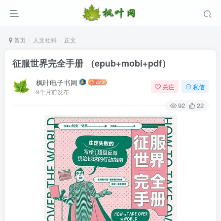
首页
人文社科
正文
征服世界完全手册 （epub+mobi+pdf）
枫叶电子书网
关注
私信
9个月前发布
92
22
登录
没有账号？立即注册
用户名/手机号/邮箱
登录密码