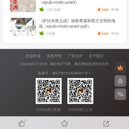
（epub+mobi+azw3）
46
12个月前
4.9
￥
《萨拉米斯之战》拯救希腊和西方文明的海
战（epub+mobi+azw3+pdf）
43
1年前
4.9
￥
友链申请
免责声明
广告合作
关于我们
Copyright © 2025 ·
枫叶电子书网
· 枫音网络提供技术支持
备案号：
湘ICP备2024086901号-1
扫码加微信客服
扫码加微公众号
42