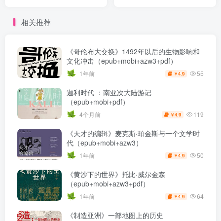
相关推荐
《哥伦布大交换》1492年以后的生物影响和
文化冲击（epub+mobi+azw3+pdf）
55
1年前
4.9
￥
迦利时代 ：南亚次大陆游记
（epub+mobi+pdf）
119
4个月前
4.9
￥
《天才的编辑》麦克斯·珀金斯与一个文学时
代（epub+mobi+azw3）
50
1年前
4.9
￥
《黄沙下的世界》托比·威尔金森
（epub+mobi+azw3+pdf）
64
1年前
4.9
￥
《制造亚洲》一部地图上的历史