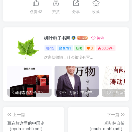
点赞
42
赞赏
分享
收藏
枫叶电子书网
关注
15
9791
0
3
63.6W+
这家伙很懒，什么都没有写...
《周梅森作品全集》[共30册]
《三生万物》宁高宁（epub+mobi+azw3+pdf）
上一篇
下一篇
藏在故宫里的中国史
卓别林自传
（epub+mobi+pdf）
（epub+mobi+pdf）