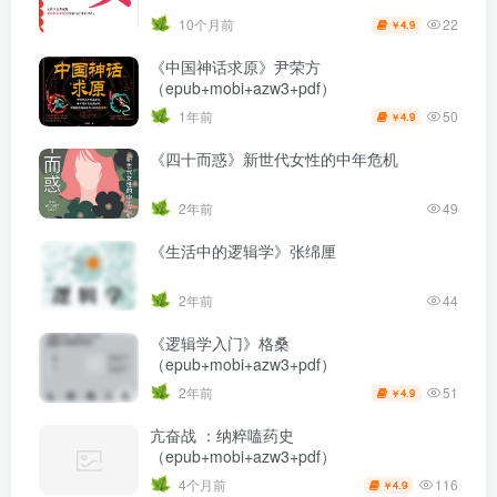
22
10个月前
4.9
￥
《中国神话求原》尹荣方
（epub+mobi+azw3+pdf）
50
1年前
4.9
￥
《四十而惑》新世代女性的中年危机
2年前
49
《生活中的逻辑学》张绵厘
2年前
44
《逻辑学入门》格桑
（epub+mobi+azw3+pdf）
51
2年前
4.9
￥
亢奋战 ：纳粹嗑药史
（epub+mobi+azw3+pdf）
116
4个月前
4.9
￥