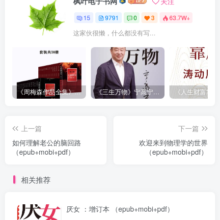
枫叶电子书网
关注
15
9791
0
3
63.7W+
这家伙很懒，什么都没有写...
《周梅森作品全集》[共30册]
《三生万物》宁高宁（epub+mobi+azw3+pdf）
上一篇
下一篇
如何理解老公的脑回路
欢迎来到物理学的世界
（epub+mobi+pdf）
（epub+mobi+pdf）
相关推荐
厌女 ：增订本 （epub+mobi+pdf）