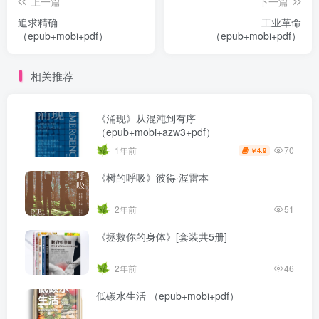
上一篇
下一篇
追求精确
工业革命
（epub+mobi+pdf）
（epub+mobi+pdf）
相关推荐
《涌现》从混沌到有序
（epub+mobi+azw3+pdf）
70
1年前
4.9
￥
《树的呼吸》彼得·渥雷本
2年前
51
《拯救你的身体》[套装共5册]
2年前
46
低碳水生活 （epub+mobi+pdf）