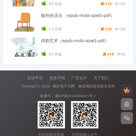
123
9个月前
4.9
￥
格外的活法 （epub+mobi+azw3+pdf）
128
1个月前
4.9
￥
诗剧艺术（epub+mobi+azw3+pdf）
43
4个月前
4.9
￥
友链申请
免责声明
广告合作
关于我们
Copyright © 2025 ·
枫叶电子书网
· 枫音网络提供技术支持
备案号：
湘ICP备2024086901号-1
扫码加微信客服
扫码加微公众号