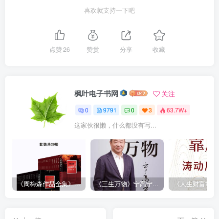
喜欢就支持一下吧
点赞
26
赞赏
分享
收藏
枫叶电子书网
关注
0
9791
0
3
63.7W+
这家伙很懒，什么都没有写...
《周梅森作品全集》[共30册]
《三生万物》宁高宁（epub+mobi+azw3+pdf）