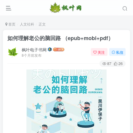
首页
人文社科
正文
如何理解老公的脑回路 （epub+mobi+pdf）
枫叶电子书网
关注
私信
8个月前发布
87
26
登录
没有账号？立即注册
用户名/手机号/邮箱
登录密码