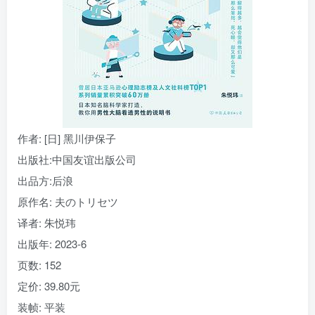
找回密码
|
免密登录
记住登录
登录
社交账号登录
作者
: [日] 黑川伊保子
出版社:
中国友谊出版公司
出品方:
后浪
原作名:
夫のトリセツ
译者
: 朱悦玮
出版年:
2023-6
页数:
152
定价:
39.80元
装帧:
平装