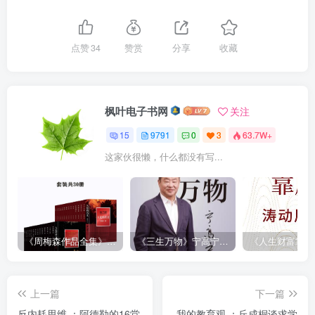
点赞
34
赞赏
分享
收藏
枫叶电子书网
关注
15
9791
0
3
63.7W+
这家伙很懒，什么都没有写...
《周梅森作品全集》[共30册]
《三生万物》宁高宁（epub+mobi+azw3+pdf）
上一篇
下一篇
反内耗思维 ：阿德勒的16堂
我的教育观 ：丘成桐谈求学