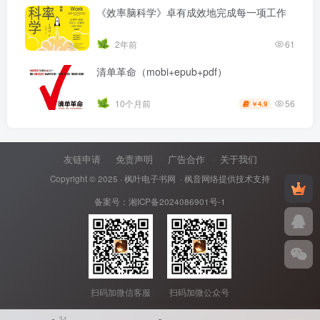
《效率脑科学》卓有成效地完成每一项工作
2年前
61
清单革命（mobi+epub+pdf）
56
10个月前
4.9
￥
友链申请
免责声明
广告合作
关于我们
Copyright © 2025 ·
枫叶电子书网
· 枫音网络提供技术支持
备案号：
湘ICP备2024086901号-1
扫码加微信客服
扫码加微公众号
34