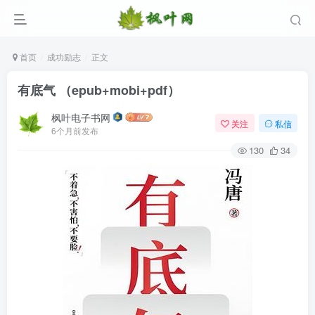
首页
成功励志
正文
有底气 （epub+mobi+pdf）
枫叶电子书网
关注
私信
6个月前发布
130
34
登录
没有账号？立即注册
用户名/手机号/邮箱
登录密码