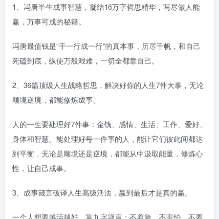
1、冯唐半生成事智慧，凝结16万字哲思精华，写尽做人能
赢，万事可成的秘籍。
冯唐最值钱是“干一行成一行”的真本事，历尽千帆，和自己
死磕到底，纵使万般艰难，一切全都靠自己。
2、36篇顶级人生战略哲思，解决好你的人生7件大事，无论
顺境逆境，都能修炼成事。
人的一生要处理好7件事：金钱、感情、生活、工作、爱好、
身体和智慧。能处理好每一件事的人，能让它们彼此间都达
到平衡，无论是顺境还是逆境，都能从中汲取能量，修炼心
性，让自己成事。
3、成事箴言破译人生高级活法，赢到最后才是真的赢。
一个人想要越活越好，靠九字箴言：不着急、不害怕、不要