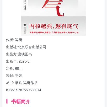
找回密码
|
免密登录
记住登录
登录
社交账号登录
作者
: 冯唐
出版社:
北京联合出版公司
出品方:
磨铁图书
出版年:
2025-3
定价:
68元
装帧:
平装
丛书:
磨铁 冯唐作品
ISBN:
9787559683014
书籍简介