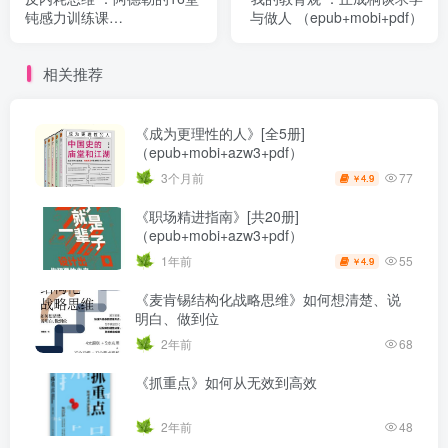
钝感力训练课
与做人 （epub+mobi+pdf）
（epub+mobi+pdf）
相关推荐
《成为更理性的人》[全5册]
（epub+mobi+azw3+pdf）
77
3个月前
4.9
￥
《职场精进指南》[共20册]
（epub+mobi+azw3+pdf）
55
1年前
4.9
￥
《麦肯锡结构化战略思维》如何想清楚、说
明白、做到位
2年前
68
《抓重点》如何从无效到高效
2年前
48