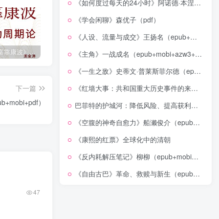
《如何度过每天的24小时》阿诺德·本涅特（epub+mobi+azw3+pdf）
《学会闲聊》森优子（pdf）
《人设、流量与成交》王扬名（epub+mobi+azw3+pdf）
《人生财富靠康波》波动周期论（epub+mobi+azw3+pdf）
《人类新史》一次改写人类命运的尝试（epub+mobi+azw3+pdf）
《在峡江的转弯处》陈行甲
《主角》一战成名（epub+mobi+azw3+pdf）
《一生之敌》史蒂文·普莱斯菲尔德（epub+mobi+azw3+pdf）
下一篇
《红墙大事：共和国重大历史事件的来龙去脉》（全二册）（pdf）
mobi+pdf）
巴菲特的护城河：降低风险、提高获利的股市真规则(epub+azw3+mobi)
《空腹的神奇自愈力》船濑俊介（epub+mobi+azw3+pdf）
《康熙的红票》全球化中的清朝
《反内耗解压笔记》柳柳（epub+mobi+azw3+pdf）
《自由古巴》革命、救赎与新生（epub+mobi+azw3+pdf）
47