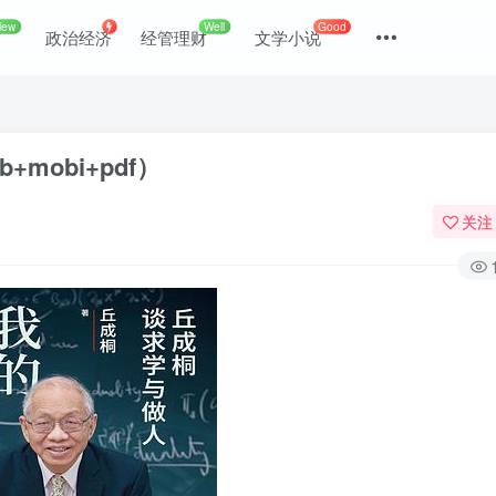
New
Well
Good
政治经济
经管理财
文学小说
mobi+pdf）
关注
登录
没有账号？立即注册