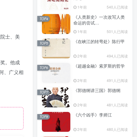
（epub+mobi+azw3+pdf）
1年前
540人已阅读
《人类新史》一次改写人类
TOP4
命运的尝试
（epub+mobi+azw3+pdf）
1年前
501人已阅读
院院士、美
《在峡江的转弯处》陈行甲
TOP5
2年前
494人已阅读
大奖。他成
《超越金融》索罗斯的哲学
TOP6
何、广义相
2年前
491人已阅读
《郭德纲讲三国》郭德纲
TOP7
2年前
481人已阅读
《六个凶手》李师江
TOP8
2年前
480人已阅读