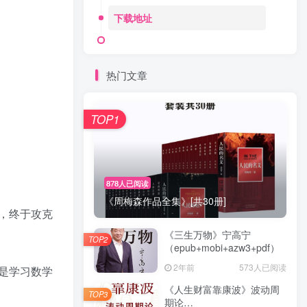
下载地址
热门文章
TOP1
878人已阅读
《周梅森作品全集》[共30册]
，终于攻克
《三生万物》宁高宁
TOP2
（epub+mobi+azw3+pdf）
2年前
573人已阅读
是学习数学
《人生财富靠康波》波动周
TOP3
期论