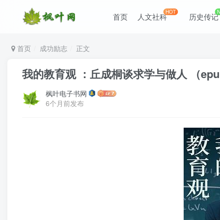
HOT
首页
人文社科
历史传记
首页
成功励志
正文
我的教育观 ：丘成桐谈求学与做人 （epub+
枫叶电子书网
6个月前发布