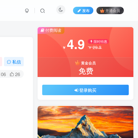
发布
开通会员
付费阅读
4.9
限时特惠
29.9
￥
￥
私信
黄金会员
免费
106
26
登录购买