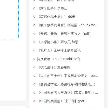
《六个凶手》李师江
《琼瑶作品全集》[共60册]
《敢于放手的养育》张嘉栗（epub+mobi+azw3+pdf）
《开窍、开悟、开智》李牧之（pdf）
《加缪情书集》阿尔贝·加缪
《礼拜五》太平洋上的灵薄狱
抗炎食物 （epub+mobi+pdf）
《抗老生活》池谷敏郎
《失去的三十年》平成日本经济史（epub+mobi+azw3+pdf）
《逻辑哲学论》路德维希·维特根斯坦（epub+mobi+azw3+pdf）
《中国天文考古学系列》[套装共5卷]（epub+mobi+azw3+pdf）
《中国蛇类图鉴》[上下册]（pdf）