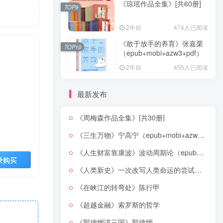
《琼瑶作品全集》[共60册]
TOP9
2年前
474人已阅读
《敢于放手的养育》张嘉栗
TOP10
（epub+mobi+azw3+pdf）
2年前
455人已阅读
最新发布
《周梅森作品全集》[共30册]
《三生万物》宁高宁（epub+mobi+azw3+pdf）
《人生财富靠康波》波动周期论（epub+mobi+azw3+pdf）
录购买
《人类新史》一次改写人类命运的尝试（epub+mobi+azw3+pdf）
《在峡江的转弯处》陈行甲
《超越金融》索罗斯的哲学
《郭德纲讲三国》郭德纲