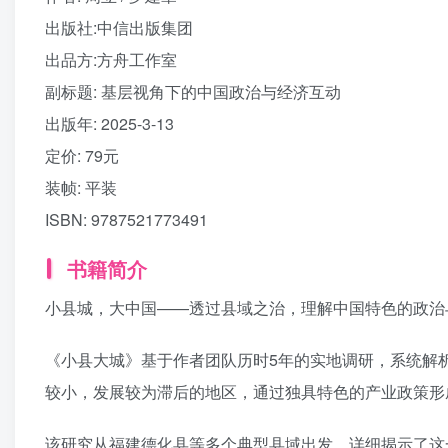
出版社:
中信出版集团
出品方:
方舟工作室
副标题:
基层视角下的中国政治与经济互动
出版年:
2025-3-13
定价:
79元
装帧:
平装
ISBN:
9787521773491
书籍简介
小县城，大中国——透过县域之治，理解中国特色的政治
《小县大城》基于作者团队历时5年的实地调研，系统解
较小，发展较为滞后的地区，通过独具特色的产业政策形
该研究从福建德化县等多个典型县域出发，详细揭示了这