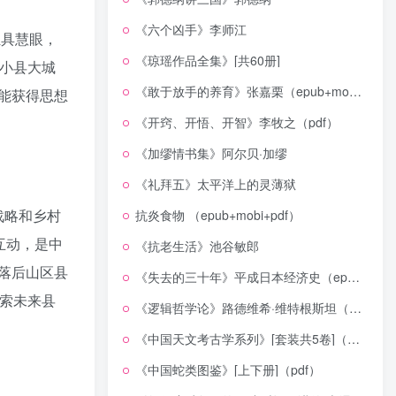
《六个凶手》李师江
独具慧眼，
《琼瑶作品全集》[共60册]
小县大城
《敢于放手的养育》张嘉栗（epub+mobi+azw3+pdf）
能获得思想
《开窍、开悟、开智》李牧之（pdf）
《加缪情书集》阿尔贝·加缪
《礼拜五》太平洋上的灵薄狱
战略和乡村
抗炎食物 （epub+mobi+pdf）
互动，是中
《抗老生活》池谷敏郎
落后山区县
《失去的三十年》平成日本经济史（epub+mobi+azw3+pdf）
索未来县
《逻辑哲学论》路德维希·维特根斯坦（epub+mobi+azw3+pdf）
《中国天文考古学系列》[套装共5卷]（epub+mobi+azw3+pdf）
《中国蛇类图鉴》[上下册]（pdf）