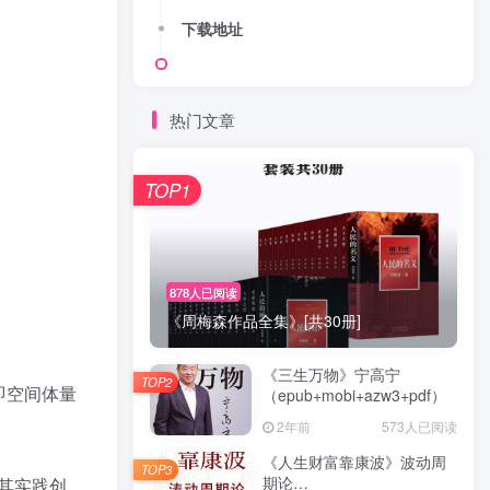
下载地址
热门文章
TOP1
878人已阅读
《周梅森作品全集》[共30册]
《三生万物》宁高宁
TOP2
即空间体量
（epub+mobi+azw3+pdf）
2年前
573人已阅读
《人生财富靠康波》波动周
TOP3
期论
其实践创