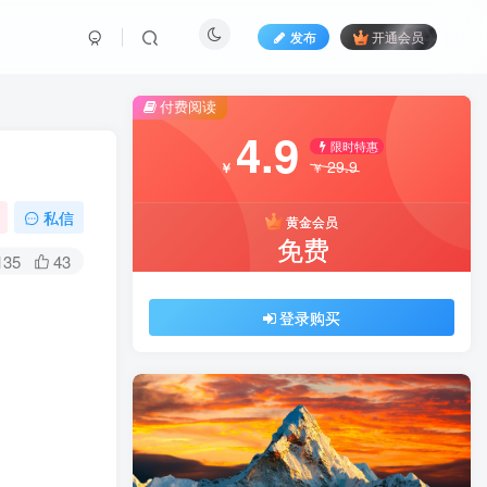
发布
开通会员
付费阅读
4.9
限时特惠
29.9
￥
￥
私信
黄金会员
免费
135
43
登录购买