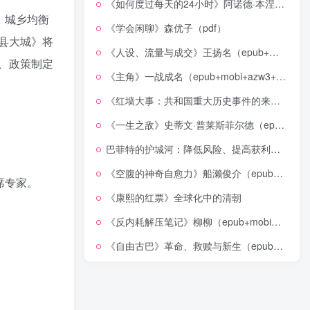
《如何度过每天的24小时》阿诺德·本涅特（epub+mobi+azw3+pdf）
、城乡均衡
《学会闲聊》森优子（pdf）
县大城》将
《人设、流量与成交》王扬名（epub+mobi+azw3+pdf）
、政策制定
《主角》一战成名（epub+mobi+azw3+pdf）
《红墙大事：共和国重大历史事件的来龙去脉》（全二册）（pdf）
《一生之敌》史蒂文·普莱斯菲尔德（epub+mobi+azw3+pdf）
巴菲特的护城河：降低风险、提高获利的股市真规则(epub+azw3+mobi)
《空腹的神奇自愈力》船濑俊介（epub+mobi+azw3+pdf）
席专家。
《康熙的红票》全球化中的清朝
《反内耗解压笔记》柳柳（epub+mobi+azw3+pdf）
《自由古巴》革命、救赎与新生（epub+mobi+azw3+pdf）