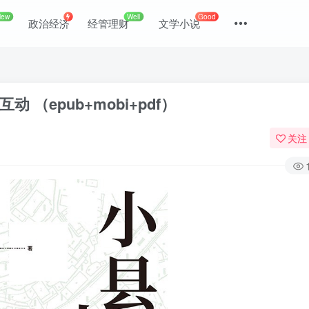
New
Well
Good
政治经济
经管理财
文学小说
（epub+mobi+pdf）
关注
登录
没有账号？立即注册