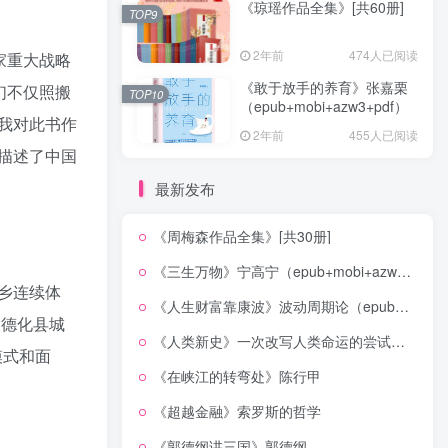
《琼瑶作品全集》[共60册]
TOP9
2年前
474人已阅读
家重大战略
《敢于放手的养育》张嘉栗
们不仅照搬
TOP10
（epub+mobi+azw3+pdf）
,我对此书作
2年前
455人已阅读
描述了中国
最新发布
《周梅森作品全集》[共30册]
《三生万物》宁高宁（epub+mobi+azw3+pdf）
乡连续体
《人生财富靠康波》波动周期论（epub+mobi+azw3+pdf）
了德化县城
《人类新史》一次改写人类命运的尝试（epub+mobi+azw3+pdf）
模式和面
《在峡江的转弯处》陈行甲
《超越金融》索罗斯的哲学
《郭德纲讲三国》郭德纲