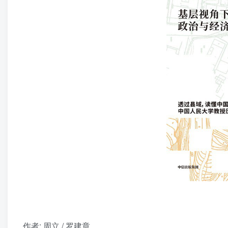
作者
: 周立 / 罗建章