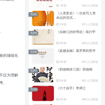
（epub+mobi+azw3+pdf）
1年前
540人已阅读
《人类新史》一次改写人类
TOP4
命运的尝试
（epub+mobi+azw3+pdf）
1年前
501人已阅读
。
《在峡江的转弯处》陈行甲
TOP5
2年前
493人已阅读
《超越金融》索罗斯的哲学
TOP6
验的城镇化
2年前
491人已阅读
《郭德纲讲三国》郭德纲
TOP7
不仅为理解
2年前
481人已阅读
考。
《六个凶手》李师江
TOP8
2年前
480人已阅读