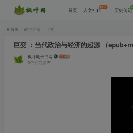
HOT
首页
人文社科
历史传记
首页
政治经济
正文
巨变 ：当代政治与经济的起源 （epub+mo
枫叶电子书网
6个月前发布