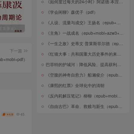
《如何度过每天的24小时》阿诺德·本涅特（epub+mobi+azw3+pdf）
《学会闲聊》森优子（pdf）
《人设、流量与成交》王扬名（epub+mobi+azw3+pdf）
《人生财富靠康波》波动周期论（epub+mobi+azw3+pdf）
《人类新史》一次改写人类命运的尝试（epub+mobi+azw3+pdf）
《在峡江的转弯处》陈行甲
《主角》一战成名（epub+mobi+azw3+pdf）
《一生之敌》史蒂文·普莱斯菲尔德（epub+mobi+azw3+pdf）
下一篇
《红墙大事：共和国重大历史事件的来龙去脉》（全二册）（pdf）
mobi+pdf）
巴菲特的护城河：降低风险、提高获利的股市真规则(epub+azw3+mobi)
《空腹的神奇自愈力》船濑俊介（epub+mobi+azw3+pdf）
《康熙的红票》全球化中的清朝
《反内耗解压笔记》柳柳（epub+mobi+azw3+pdf）
《自由古巴》革命、救赎与新生（epub+mobi+azw3+pdf）
45
4.9
￥