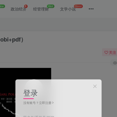
New
Well
Good
政治经济
经管理财
文学小说
bi+pdf）
关注
登录
没有账号？立即注册