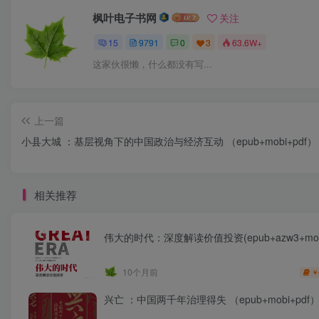
枫叶电子书网
关注
15
9791
0
3
63.6W+
这家伙很懒，什么都没有写...
上一篇
小县大城 ：基层视角下的中国政治与经济互动 （epub+mobi+pdf）
相关推荐
伟大的时代：深度解读价值投资(epub+azw3+mob
10个月前
￥
兴亡 ：中国两千年治理得失 （epub+mobi+pdf