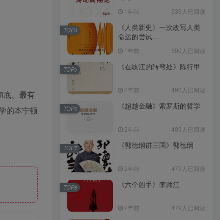
（epub+mobi+azw3+pdf）
1年前
539人已阅读
《人类新史》一次改写人类
TOP4
命运的尝试
（epub+mobi+azw3+pdf）
1年前
500人已阅读
《在峡江的转弯处》陈行甲
TOP5
2年前
490人已阅读
最彻底、最有
《超越金融》索罗斯的哲学
学的本宁顿
TOP6
2年前
489人已阅读
《郭德纲讲三国》郭德纲
TOP7
2年前
479人已阅读
《六个凶手》李师江
TOP8
2年前
479人已阅读