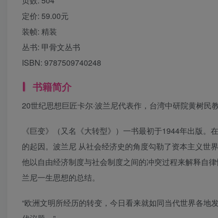
页数:
504
定价:
59.00元
装帧:
精装
丛书:
甲骨文丛书
ISBN:
9787509740248
书籍简介
20世纪思想巨匠卡尔·波兰尼代表作，台湾中研院黄树民
《巨变》（又名《大转型》）一书最初于1944年出版。
的起因。波兰尼 从社会经济史的角度勾勒了资本主义世
他以自由经济制度与社会制度之间的冲突过程来解释自律
兰尼一生思想的总结。
“欧洲文明所经历的转变，今日看来就如同当代世界各地