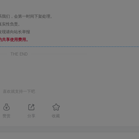
系我们，会第一时间下架处理。
真实性负责。
发现请向站长举报
的共享使用费用。
THE END
喜欢就支持一下吧
赞赏
分享
收藏