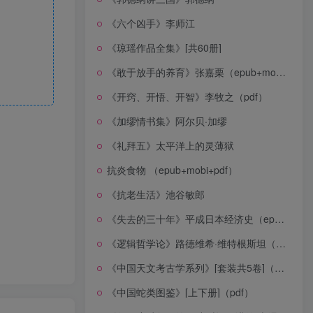
《六个凶手》李师江
《琼瑶作品全集》[共60册]
《敢于放手的养育》张嘉栗（epub+mobi+azw3+pdf）
《开窍、开悟、开智》李牧之（pdf）
《加缪情书集》阿尔贝·加缪
《礼拜五》太平洋上的灵薄狱
抗炎食物 （epub+mobi+pdf）
《抗老生活》池谷敏郎
《失去的三十年》平成日本经济史（epub+mobi+azw3+pdf）
《逻辑哲学论》路德维希·维特根斯坦（epub+mobi+azw3+pdf）
《中国天文考古学系列》[套装共5卷]（epub+mobi+azw3+pdf）
《中国蛇类图鉴》[上下册]（pdf）