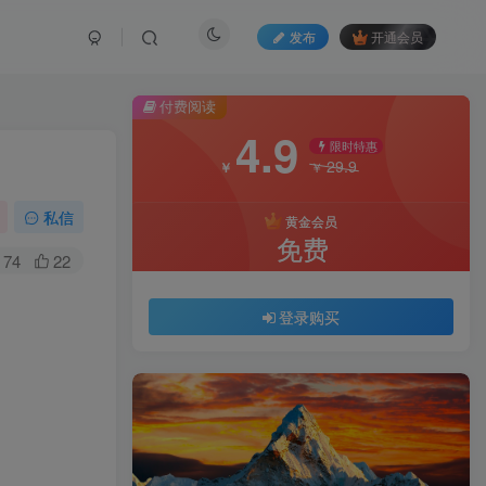
发布
开通会员
付费阅读
4.9
限时特惠
29.9
￥
￥
私信
黄金会员
免费
74
22
登录购买