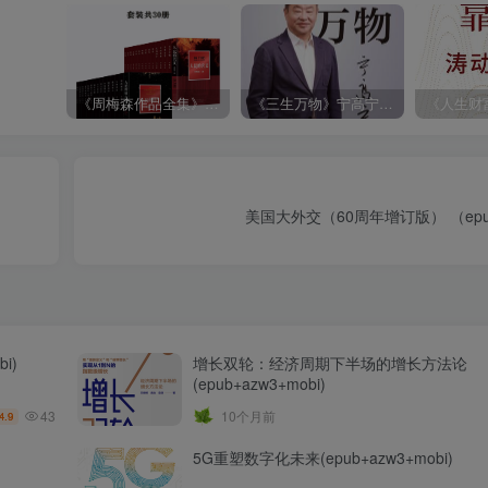
《周梅森作品全集》[共30册]
《三生万物》宁高宁（epub+mobi+azw3+pdf）
美国大外交（60周年增订版） （epub+
i)
增长双轮：经济周期下半场的增长方法论
(epub+azw3+mobi)
43
10个月前
4.9
）
5G重塑数字化未来(epub+azw3+mobi)