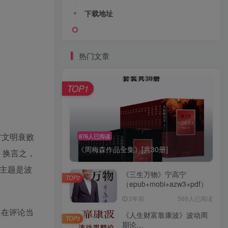
下载地址
热门文章
TOP1
方文明衰败
876人已阅读
《周梅森作品全集》[共30册]
。换言之，
主题是波
《三生万物》宁高宁
TOP2
（epub+mobi+azw3+pdf）
2年前
569人已阅读
是在评论当
《人生财富靠康波》波动周
TOP3
期论