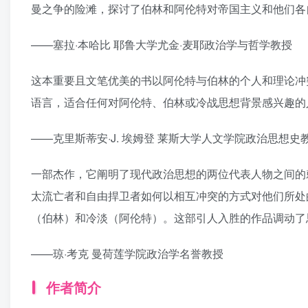
曼之争的险滩，探讨了伯林和阿伦特对帝国主义和他们各
——塞拉·本哈比 耶鲁大学尤金·麦耶政治学与哲学教授
这本重要且文笔优美的书以阿伦特与伯林的个人和理论冲
语言，适合任何对阿伦特、伯林或冷战思想背景感兴趣的
——克里斯蒂安·J. 埃姆登 莱斯大学人文学院政治思想史
一部杰作，它阐明了现代政治思想的两位代表人物之间的
太流亡者和自由捍卫者如何以相互冲突的方式对他们所处
（伯林）和冷淡（阿伦特）。这部引人入胜的作品调动了
——琼·考克 曼荷莲学院政治学名誉教授
作者简介