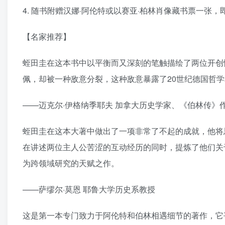
4. 随书附赠汉娜·阿伦特或以赛亚·柏林肖像藏书票一张
【名家推荐】
蛭田圭在这本书中以平衡而又深刻的笔触描绘了两位开创
佩，却被一种敌意分裂，这种敌意暴露了20世纪德国哲
——迈克尔·伊格纳季耶夫 加拿大历史学家、《伯林传》
蛭田圭在这本大著中做出了一项非常了不起的成就，他将
在讲述两位主人公苦涩的互动经历的同时，提炼了他们关
为跨领域研究的天赋之作。
——萨缪尔·莫恩 耶鲁大学历史系教授
这是第一本专门致力于阿伦特和伯林相遇细节的著作，它