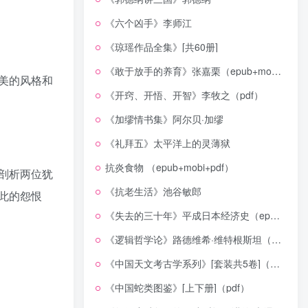
《六个凶手》李师江
《琼瑶作品全集》[共60册]
《敢于放手的养育》张嘉栗（epub+mobi+azw3+pdf）
美的风格和
《开窍、开悟、开智》李牧之（pdf）
《加缪情书集》阿尔贝·加缪
《礼拜五》太平洋上的灵薄狱
抗炎食物 （epub+mobi+pdf）
剖析两位犹
《抗老生活》池谷敏郎
此的怨恨
《失去的三十年》平成日本经济史（epub+mobi+azw3+pdf）
《逻辑哲学论》路德维希·维特根斯坦（epub+mobi+azw3+pdf）
《中国天文考古学系列》[套装共5卷]（epub+mobi+azw3+pdf）
《中国蛇类图鉴》[上下册]（pdf）