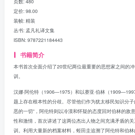
页数:
480
定价:
98.00
装帧:
精装
丛书:
孟凡礼译文集
ISBN:
9787221184443
书籍简介
本书首次全面介绍了20世纪两位最重要的思想家之间的
训。
汉娜·阿伦特（1906—1975）和以赛亚·伯林（1909
题上存在根本性的分歧。尽管他们作为犹太移民知识分子
恶的一切”，阿伦特则以冷漠和怀疑的态度回对伯林的敌意
性和激情，首次讲述了这两位杰出人物之间充满矛盾的关
训。利用大量新的档案材料，蛭田圭追溯了阿伦特和伯林