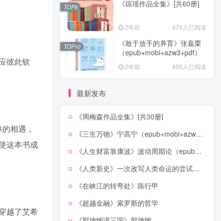
《琼瑶作品全集》[共60册]
TOP9
2年前
474人已阅读
《敢于放手的养育》张嘉栗
TOP10
（epub+mobi+azw3+pdf）
应彼此钦
2年前
455人已阅读
最新发布
《周梅森作品全集》[共30册]
林的相遇，
《三生万物》宁高宁（epub+mobi+azw3+pdf）
使这本书成
《人生财富靠康波》波动周期论（epub+mobi+azw3+pdf）
《人类新史》一次改写人类命运的尝试（epub+mobi+azw3+pdf）
《在峡江的转弯处》陈行甲
《超越金融》索罗斯的哲学
穿越了艾希
《郭德纲讲三国》郭德纲