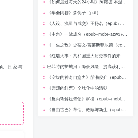
《如何度过每天的24小时》阿诺德·本涅特（epub+mobi+azw3+pdf）
《学会闲聊》森优子（pdf）
《人设、流量与成交》王扬名（epub+mobi+azw3+pdf）
《主角》一战成名（epub+mobi+azw3+pdf）
《一生之敌》史蒂文·普莱斯菲尔德（epub+mobi+azw3+pdf）
《红墙大事：共和国重大历史事件的来龙去脉》（全二册）（pdf）
场、国家与
巴菲特的护城河：降低风险、提高获利的股市真规则(epub+azw3+mobi)
《空腹的神奇自愈力》船濑俊介（epub+mobi+azw3+pdf）
《康熙的红票》全球化中的清朝
《反内耗解压笔记》柳柳（epub+mobi+azw3+pdf）
《自由古巴》革命、救赎与新生（epub+mobi+azw3+pdf）