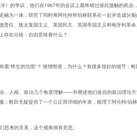
撒冷》的争议，他们在1967年的会议上最终错过彼此接触的机会
史融为一体，研究了同时将阿伦特和伯林联系在一起并造成分裂
德责任、犹太复国主义、美国民主、英国帝国主义和匈牙利革命
上存在分歧：自由意味着什么？
特有着“终生的仇恨”？ 谁憎恨谁，为什么？有很多很好的细节；
专业、人格、政治几个角度理解——并阐述他们各自的政治理论
服；蛭田无疑提供了一个公正而详细的年表，梳理了阿伦特/伯
他们思考的关系，这个视角很有意思。