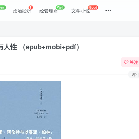
New
Well
Good
政治经济
经管理财
文学小说
 （epub+mobi+pdf）
关注
登录
没有账号？立即注册