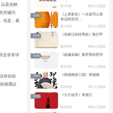
（epub+mobi+azw3+pdf）
，以及伯林
1年前
540人已阅读
的关键问
《人类新史》一次改写人类
TOP4
命运的尝试
。但是，最
（epub+mobi+azw3+pdf）
1年前
501人已阅读
《在峡江的转弯处》陈行甲
TOP5
2年前
493人已阅读
《超越金融》索罗斯的哲学
蛭田圭非常详
TOP6
2年前
491人已阅读
《郭德纲讲三国》郭德纲
方法存在的
TOP7
林的相遇以
2年前
481人已阅读
《六个凶手》李师江
TOP8
2年前
480人已阅读