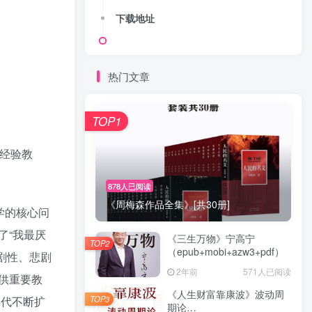
下载地址
热门文章
TOP1
经验教
878人已阅读
《周梅森作品全集》[共30册]
哲学的核心问
了“我最厌
《三生万物》宁高宁
TOP2
（epub+mobi+azw3+pdf）
剧性、悲剧
2年前
571人已阅读
供重要教
《人生财富靠康波》波动周
TOP3
年代不断扩
期论