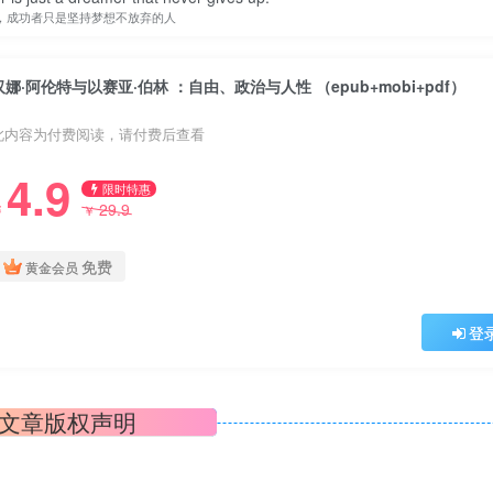
，成功者只是坚持梦想不放弃的人
汉娜·阿伦特与以赛亚·伯林 ：自由、政治与人性 （epub+mobi+pdf）
此内容为付费阅读，请付费后查看
4.9
限时特惠
29.9
￥
￥
免费
黄金会员
登
文章版权声明