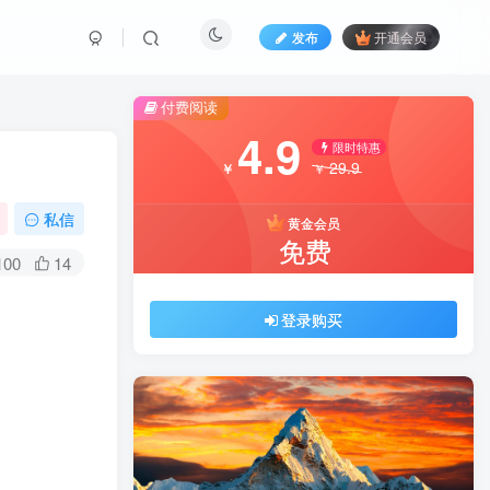
发布
开通会员
付费阅读
4.9
限时特惠
29.9
￥
￥
私信
黄金会员
免费
100
14
登录购买