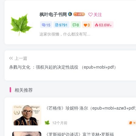
枫叶电子书网
关注
15
9791
0
3
63.6W+
这家伙很懒，什么都没有写...
上一篇
杀戮与文化 ：强权兴起的决定性战役 （epub+mobi+pdf）
相关推荐
《芒格传》珍妮特·洛尔（epub+mobi+azw3+pdf
12个月前
￥
《罗斯福炉边谈话》富兰克林•罗斯福