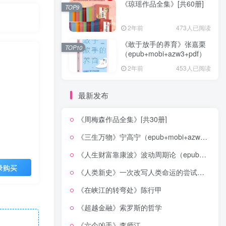
《琼瑶作品全集》[共60册]
TOP9
2年前
473人已阅读
《敢于放手的养育》张嘉栗
TOP10
（epub+mobi+azw3+pdf）
2年前
453人已阅读
最新发布
《周梅森作品全集》[共30册]
《三生万物》宁高宁（epub+mobi+azw3+pdf）
《人生财富靠康波》波动周期论（epub+mobi+azw3+pdf）
录购买
《人类新史》一次改写人类命运的尝试（epub+mobi+azw3+pdf）
《在峡江的转弯处》陈行甲
《超越金融》索罗斯的哲学
《六个凶手》李师江