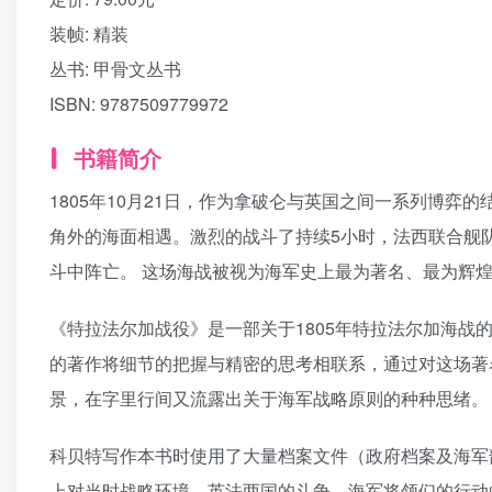
装帧:
精装
丛书:
甲骨文丛书
ISBN:
9787509779972
书籍简介
1805年10月21日，作为拿破仑与英国之间一系列博弈
角外的海面相遇。激烈的战斗了持续5小时，法西联合舰
斗中阵亡。 这场海战被视为海军史上最为著名、最为辉
《特拉法尔加战役》是一部关于1805年特拉法尔加海
的著作将细节的把握与精密的思考相联系，通过对这场著
景，在字里行间又流露出关于海军战略原则的种种思绪。
科贝特写作本书时使用了大量档案文件（政府档案及海军
上对当时战略环境、英法两国的斗争、海军将领们的行动