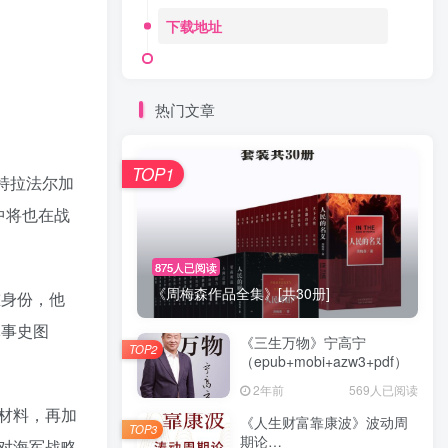
下载地址
热门文章
TOP1
特拉法尔加
中将也在战
875人已阅读
《周梅森作品全集》[共30册]
重身份，他
军事史图
《三生万物》宁高宁
TOP2
（epub+mobi+azw3+pdf）
2年前
569人已阅读
材料，再加
《人生财富靠康波》波动周
TOP3
期论
对海军战略