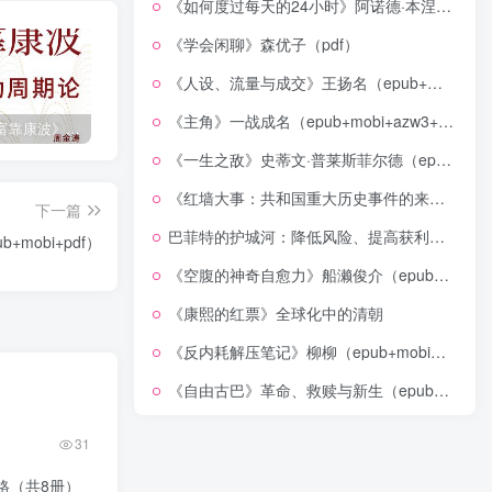
《如何度过每天的24小时》阿诺德·本涅特（epub+mobi+azw3+pdf）
《学会闲聊》森优子（pdf）
《人设、流量与成交》王扬名（epub+mobi+azw3+pdf）
《主角》一战成名（epub+mobi+azw3+pdf）
《人生财富靠康波》波动周期论（epub+mobi+azw3+pdf）
《人类新史》一次改写人类命运的尝试（epub+mobi+azw3+pdf）
《在峡江的转弯处》陈行甲
《一生之敌》史蒂文·普莱斯菲尔德（epub+mobi+azw3+pdf）
《红墙大事：共和国重大历史事件的来龙去脉》（全二册）（pdf）
下一篇
巴菲特的护城河：降低风险、提高获利的股市真规则(epub+azw3+mobi)
+mobi+pdf）
《空腹的神奇自愈力》船濑俊介（epub+mobi+azw3+pdf）
《康熙的红票》全球化中的清朝
《反内耗解压笔记》柳柳（epub+mobi+azw3+pdf）
《自由古巴》革命、救赎与新生（epub+mobi+azw3+pdf）
31
格（共8册）