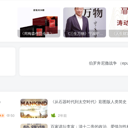
《周梅森作品全集》[共30册]
《三生万物》宁高宁（epub+mobi+azw3+pdf）
伯罗奔尼撒战争 （epub
）
《从石器时代到太空时代》彩图版人类简史
50
2年前
4.9
百家讲坛李寅：清十二帝的政治、爱情与性