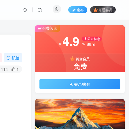
发布
开通会员
付费阅读
4.9
限时特惠
29.9
￥
￥
私信
黄金会员
免费
114
1
登录购买