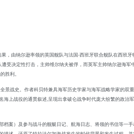
的结果，由纳尔逊率领的英国舰队与法国-西班牙联合舰队在西班牙
队遭受决定性打击，主帅维尔纳夫被俘，而英军主帅纳尔逊海军
煌的胜利。
战的全景战史。作者科贝特兼具海军历史学家与海军战略学家的双
名海上战役的通贯叙述,呈现出拿破仑战争时代庞大纷繁的政治
部档案）及参与战斗的舰艇日记、航海日志、将领的书信等一手
的描述，还原了特拉法尔加海战发生的时代背景和发生过程，并