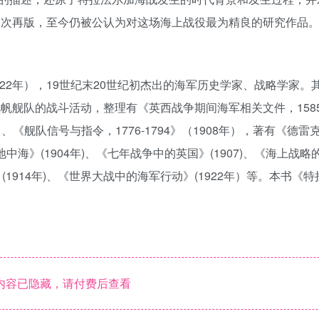
多次再版，至今仍被公认为对这场海上战役最为精良的研究作品
tt，1854～1922年），19世纪末20世纪初杰出的海军历史学家、战略学家
帆舰队的战斗活动，整理有《英西战争期间海军相关文件，1585-
年）、《舰队信号与指令，1776-1794》（1908年），著有《德
与地中海》(1904年)、《七年战争中的英国》(1907)、《海上战
5》(1914年)、《世界大战中的海军行动》(1922年）等。本书《
内容已隐藏，请付费后查看