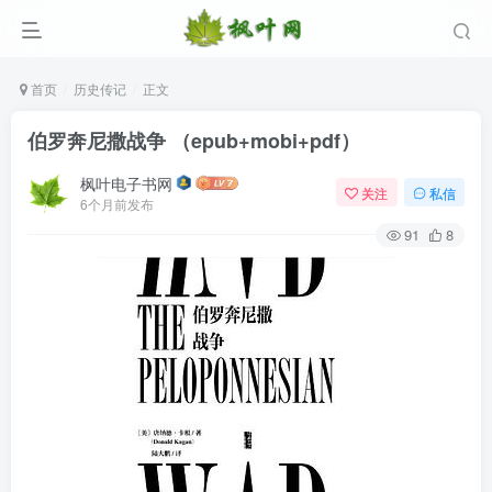
首页
历史传记
正文
伯罗奔尼撒战争 （epub+mobi+pdf）
枫叶电子书网
关注
私信
6个月前发布
91
8
登录
没有账号？立即注册
用户名/手机号/邮箱
登录密码