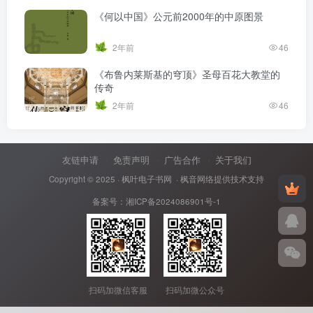
《何以中国》公元前2000年的中原图景
2年前
46
《布鲁内莱斯基的穹顶》圣母百花大教堂的
传奇
2年前
46
友链申请
免责声明
广告合作
关于我们
Copyright © 2025 ·
枫叶电子书网
· 枫音网络提供技术支持
备案号：
湘ICP备2024086901号-1
扫码加微信客服
扫码加微公众号