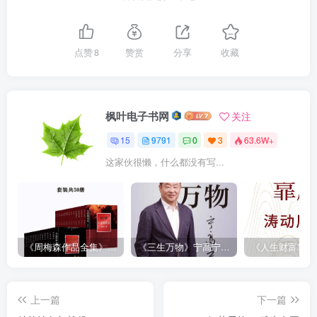
点赞
8
赞赏
分享
收藏
枫叶电子书网
关注
15
9791
0
3
63.6W+
这家伙很懒，什么都没有写...
《周梅森作品全集》[共30册]
《三生万物》宁高宁（epub+mobi+azw3+pdf）
上一篇
下一篇