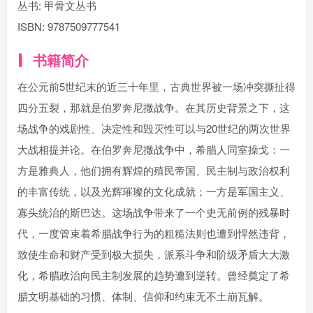
丛书:
甲骨文丛书
ISBN:
9787509777541
书籍简介
在公元前5世纪末的近三十年里，古典世界被一场冲突撕扯得
四分五裂，那就是伯罗奔尼撒战争。在其历史背景之下，这
场战争的戏剧性、决定性和毁灭性可以与20世纪的两次世界
大战相提并论。在伯罗奔尼撒战争中，希腊人同室操戈：一
方是雅典人，他们拥有辉煌的殖民帝国、民主制与政治权利
的丰富传统，以及光辉璀璨的文化成就；一方是军国主义、
寡头统治的斯巴达。这场战争带来了一个史无前例的残暴时
代，一度管束着希腊战争行为的粗糙法则也遭到悍然违背，
致使生命和财产受到极大损失，派系斗争和阶级矛盾大大激
化，希腊政治向民主制发展的趋势遭到逆转。曾经奠定了希
腊文明基础的习惯、体制、信仰和约束无不土崩瓦解。