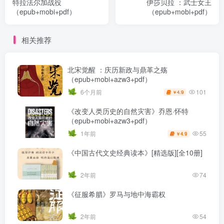
特拉法尔加战役
伊莎贝拉 ：武士女王
（epub+mobi+pdf）
（epub+mobi+pdf）
相关推荐
北宋觉醒 ：庆历新政与鼎革之殇
（epub+mobi+azw3+pdf）
101
6个月前
4.9
￥
《改变人类历史的自然灾害》乔恩·怀特
（epub+mobi+azw3+pdf）
55
1年前
4.9
￥
《中国古代文史经典读本》[精选版][全10册]
2年前
74
《征服希腊》罗马与地中海霸权
2年前
54