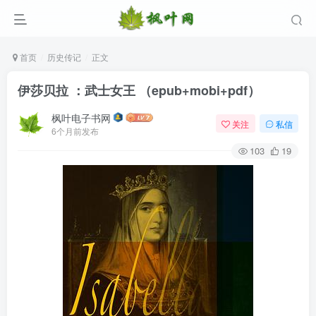
首页
历史传记
正文
伊莎贝拉 ：武士女王 （epub+mobi+pdf）
枫叶电子书网
关注
私信
6个月前发布
103
19
登录
没有账号？立即注册
用户名/手机号/邮箱
登录密码