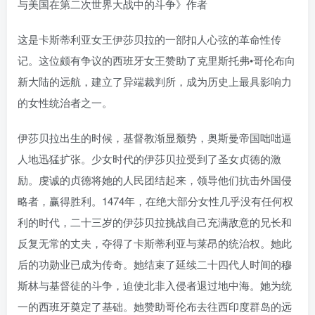
与美国在第二次世界大战中的斗争》作者
这是卡斯蒂利亚女王伊莎贝拉的一部扣人心弦的革命性传
记。这位颇有争议的西班牙女王赞助了克里斯托弗•哥伦布向
新大陆的远航，建立了异端裁判所，成为历史上最具影响力
的女性统治者之一。
伊莎贝拉出生的时候，基督教渐显颓势，奥斯曼帝国咄咄逼
人地迅猛扩张。少女时代的伊莎贝拉受到了圣女贞德的激
励。虔诚的贞德将她的人民团结起来，领导他们抗击外国侵
略者，赢得胜利。1474年，在绝大部分女性几乎没有任何权
利的时代，二十三岁的伊莎贝拉挑战自己充满敌意的兄长和
反复无常的丈夫，夺得了卡斯蒂利亚与莱昂的统治权。她此
后的功勋业已成为传奇。她结束了延续二十四代人时间的穆
斯林与基督徒的斗争，迫使北非入侵者退过地中海。她为统
一的西班牙奠定了基础。她赞助哥伦布去往西印度群岛的远