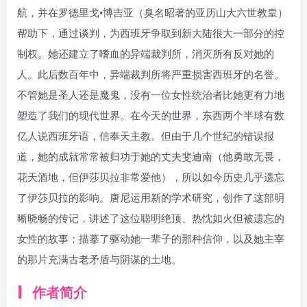
航，并在罗德里戈•博吉亚（臭名昭著的亚历山大六世教皇）
帮助下，通过谈判，为西班牙争取到新大陆很大一部分的控
制权。她还建立了嗜血的异端裁判所，消灭所有反对她的
人。此后数百年中，异端裁判所将严重损害西班牙的名誉。
不管她是圣人还是魔鬼，没有一位女性统治者比她更有力地
塑造了我们的现代世界。在今天的世界，东西两个半球有数
亿人说西班牙语，信奉天主教。但由于几个世纪的错误报
道，她的成就常常被归功于她的丈夫斐迪南（他勇敢无畏，
花天酒地，但伊莎贝拉非常爱他），所以如今历史几乎遗忘
了伊莎贝拉的影响。唐尼运用新的学术研究，创作了这部明
晰晓畅的传记，讲述了这位聪明绝顶、热忱如火但被遗忘的
女性的故事；描摹了驱动她一辈子的那种信仰，以及她主宰
的那片充满古老矛盾与阴谋的土地。
作者简介