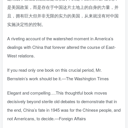
是美国政策，而是存在于中国这片土地上的自身的力量，并
且，拥有巨大但并非无限的实力的美国，从来就没有对中国
实施决定性的控制。
A riveting account of the watershed moment in America’s
dealings with China that forever altered the course of East-
West relations.
If you read only one book on this crucial period, Mr.
Bernstein’s work should be it.—The Washington Times
Elegant and compelling….This thoughtful book moves
decisively beyond sterile old debates to demonstrate that in
the end, China’s fate in 1945 was for the Chinese people, and
not Americans, to decide.—Foreign Affairs