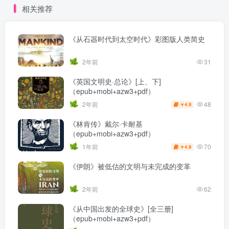
相关推荐
《从石器时代到太空时代》彩图版人类简史
2年前
31
《英国文明史·总论》[上、下]
（epub+mobi+azw3+pdf）
48
2年前
4.9
￥
《林肯传》戴尔·卡耐基
（epub+mobi+azw3+pdf）
70
1年前
4.9
￥
《伊朗》被低估的文明与未完成的变革
2年前
62
《从中国出发的全球史》[全三册]
（epub+mobi+azw3+pdf）