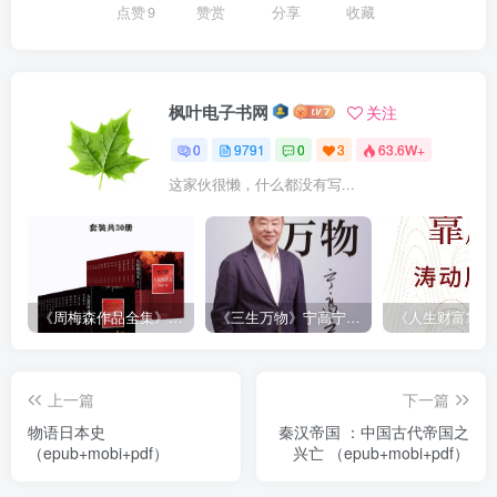
点赞
9
赞赏
分享
收藏
枫叶电子书网
关注
0
9791
0
3
63.6W+
这家伙很懒，什么都没有写...
《周梅森作品全集》[共30册]
《三生万物》宁高宁（epub+mobi+azw3+pdf）
上一篇
下一篇
物语日本史
秦汉帝国 ：中国古代帝国之
（epub+mobi+pdf）
兴亡 （epub+mobi+pdf）