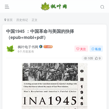
首页
历史传记
正文
中国1945 ：中国革命与美国的抉择
（epub+mobi+pdf）
枫叶电子书网
关注
私信
6个月前发布
105
9
登录
没有账号？立即注册
用户名/手机号/邮箱
登录密码