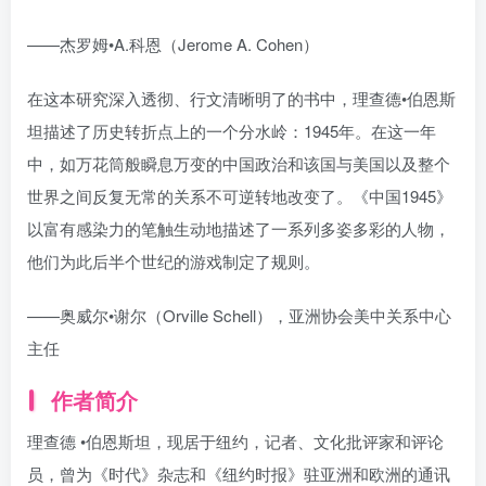
——杰罗姆•A.科恩（Jerome A. Cohen）
在这本研究深入透彻、行文清晰明了的书中，理查德•伯恩斯
坦描述了历史转折点上的一个分水岭：1945年。在这一年
中，如万花筒般瞬息万变的中国政治和该国与美国以及整个
世界之间反复无常的关系不可逆转地改变了。《中国1945》
以富有感染力的笔触生动地描述了一系列多姿多彩的人物，
他们为此后半个世纪的游戏制定了规则。
——奥威尔•谢尔（Orville Schell），亚洲协会美中关系中心
主任
作者简介
理查德 •伯恩斯坦，现居于纽约，记者、文化批评家和评论
员，曾为《时代》杂志和《纽约时报》驻亚洲和欧洲的通讯