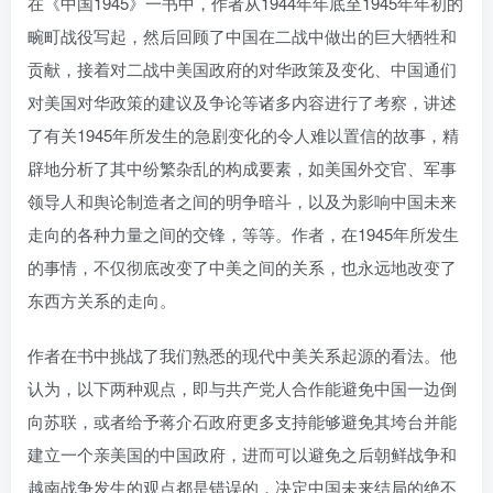
在《中国1945》一书中，作者从1944年年底至1945年年初的
畹町战役写起，然后回顾了中国在二战中做出的巨大牺牲和
贡献，接着对二战中美国政府的对华政策及变化、中国通们
对美国对华政策的建议及争论等诸多内容进行了考察，讲述
了有关1945年所发生的急剧变化的令人难以置信的故事，精
辟地分析了其中纷繁杂乱的构成要素，如美国外交官、军事
领导人和舆论制造者之间的明争暗斗，以及为影响中国未来
走向的各种力量之间的交锋，等等。作者，在1945年所发生
的事情，不仅彻底改变了中美之间的关系，也永远地改变了
东西方关系的走向。
作者在书中挑战了我们熟悉的现代中美关系起源的看法。他
认为，以下两种观点，即与共产党人合作能避免中国一边倒
向苏联，或者给予蒋介石政府更多支持能够避免其垮台并能
建立一个亲美国的中国政府，进而可以避免之后朝鲜战争和
越南战争发生的观点都是错误的，决定中国未来结局的绝不