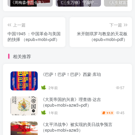
《周梅森作品全集》[共30册]
《三生万物》宁高宁（epub+mobi+azw3+pdf）
上一篇
下一篇
中国1945 ：中国革命与美国
米开朗琪罗与教皇的天花板
的抉择 （epub+mobi+pdf）
（epub+mobi+pdf）
相关推荐
《巴萨！巴萨！巴萨》西蒙·库珀
2年前
57
《大英帝国的兴衰》理查德·达吉
（epub+mobi+azw3+pdf）
45
1年前
4.9
￥
《太平洋战争》被实现的美日战争预言
（epub+mobi+azw3）