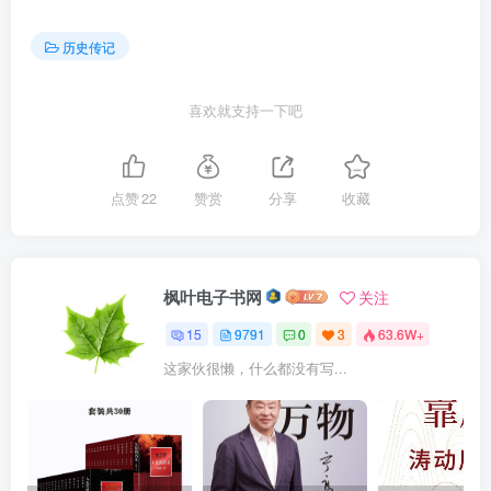
历史传记
喜欢就支持一下吧
点赞
22
赞赏
分享
收藏
枫叶电子书网
关注
15
9791
0
3
63.6W+
这家伙很懒，什么都没有写...