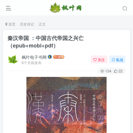
首页
历史传记
正文
秦汉帝国 ：中国古代帝国之兴亡
（epub+mobi+pdf）
枫叶电子书网
关注
私信
6个月前发布
134
22
登录
没有账号？立即注册
用户名/手机号/邮箱
登录密码