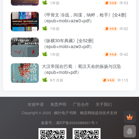
53
1年前
4.9
￥
《甲骨文·冷战，间谍，纳粹，枪手》[全4册]
（epub+mobi+azw3+pdf）
62
1年前
4.9
￥
《纵横30年典藏》[全52册]
（epub+mobi+azw3+pdf）
42
1年前
4.9
￥
大汉帝国在巴蜀 ：蜀汉天命的振扬与沉坠
（epub+mobi+pdf）
113
9个月前
4.9
￥
友链申请
免责声明
广告合作
关于我们
Copyright © 2025 ·
枫叶电子书网
· 枫音网络提供技术支持
备案号：
湘ICP备2024086901号-1