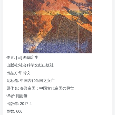
找回密码
|
免密登录
记住登录
登录
社交账号登录
作者
: [日] 西嶋定生
出版社:
社会科学文献出版社
出品方:
甲骨文
副标题:
中国古代帝国之兴亡
原作名:
秦漢帝国：中国古代帝国の興亡
译者
: 顾姗姗
出版年:
2017-4
页数:
606