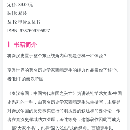
定价:
89.00元
装帧:
精装
丛书:
甲骨文丛书
ISBN:
9787509795927
书籍简介
将秦汉史置于整个东亚视角内审视是怎样一种体验？
享誉世界的著名历史学家西嶋定生的经典作品带你了解“他
者”眼中的秦汉帝国
《秦汉帝国：中国古代帝国之兴亡》为讲谈社学术文库•中国
史系列的一种，由著名历史学家西嶋定生先生撰写，主要是
对秦汉帝国的历史事实进行简明扼要的叙述和简要评论，作
者在秦汉史领域功力深厚，著述等身，这部著作因此而成为
一部“大家小书”，也是“深入浅出”式的经典。西嶋定生以