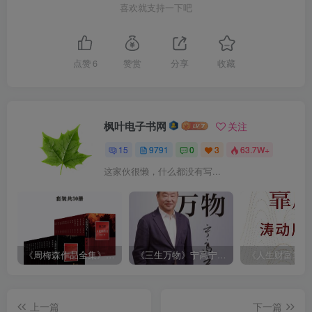
喜欢就支持一下吧
点赞
6
赞赏
分享
收藏
枫叶电子书网
关注
15
9791
0
3
63.7W+
这家伙很懒，什么都没有写...
《周梅森作品全集》[共30册]
《三生万物》宁高宁（epub+mobi+azw3+pdf）
上一篇
下一篇