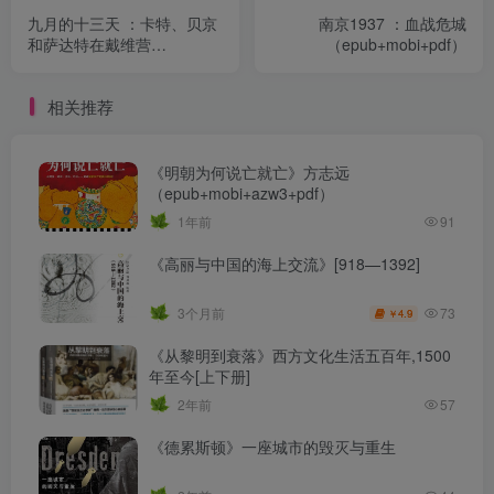
九月的十三天 ：卡特、贝京
南京1937 ：血战危城
和萨达特在戴维营
（epub+mobi+pdf）
（epub+mobi+pdf）
相关推荐
《明朝为何说亡就亡》方志远
（epub+mobi+azw3+pdf）
1年前
91
《高丽与中国的海上交流》[918—1392]
73
3个月前
4.9
￥
《从黎明到衰落》西方文化生活五百年,1500
年至今[上下册]
2年前
57
《德累斯顿》一座城市的毁灭与重生