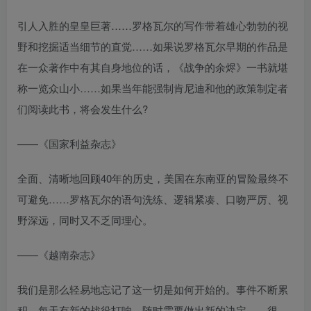
引人入胜的皇皇巨著……罗格瓦尔的写作带着雄心勃勃的视
野和挖掘适当细节的直觉……如果说罗格瓦尔早期的作品是
在一众著作中有其自身地位的话，《战争的余烬》一书就堪
称一览众山小……如果当年能强制肯尼迪和他的政策制定者
们阅读此书，将会发生什么?
——《国家利益杂志》
全面、清晰地回顾40年的历史，美国在东南亚的冒险最终不
可避免……罗格瓦尔的语句洗练、逻辑紧凑、口吻严厉、视
野深远，同时又不乏同理心。
——《越南杂志》
我们是那么轻易地忘记了这一切是如何开始的。事件不断累
积，每天有新的战役打响，随时需要做出新的决定——很