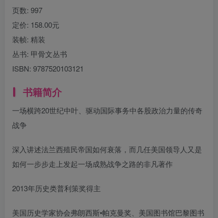
页数:
997
定价:
158.00元
装帧:
精装
丛书:
甲骨文丛书
ISBN:
9787520103121
书籍简介
一场横跨20世纪中叶、驱动国际事务中各股政治力量的传奇
战争
深入讲述法兰西殖民帝国如何衰落，而几任美国领导人又是
如何一步步走上发起一场成熟战争之路的非凡著作
2013年历史类普利策奖得主
美国历史学家协会弗朗西斯•帕克曼奖、美国图书馆巴黎图书