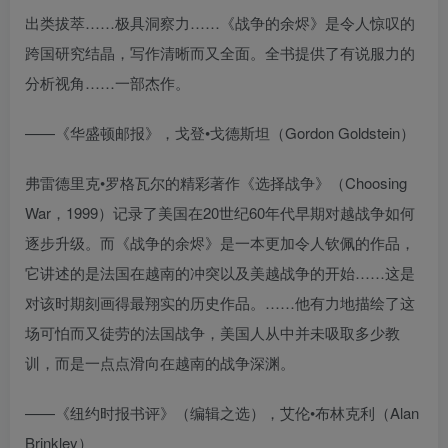
出类拔萃……极具洞察力……《战争的余烬》是令人惊叹的
跨国研究结晶，写作清晰而又全面。全书提供了有说服力的
分析视角……一部杰作。
——《华盛顿邮报》，戈登•戈德斯坦（Gordon Goldstein）
弗雷德里克•罗格瓦尔的精彩著作《选择战争》（Choosing
War，1999）记录了美国在20世纪60年代早期对越战争如何
逐步升级。而《战争的余烬》是一本更加令人钦佩的作品，
它讲述的是法国在越南的冲突以及美越战争的开始……这是
对该时期刻画得最翔实的历史作品。……他有力地描绘了这
场可怕而又徒劳的法国战争，美国人从中并未吸取多少教
训，而是一点点滑向在越南的战争深渊。
——《纽约时报书评》（编辑之选），艾伦•布林克利（Alan
Brinkley）