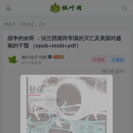
首页
历史传记
正文
战争的余烬 ：法兰西殖民帝国的灭亡及美国对越
南的干预 （epub+mobi+pdf）
枫叶电子书网
关注
私信
6个月前发布
118
6
登录
没有账号？立即注册
用户名/手机号/邮箱
登录密码