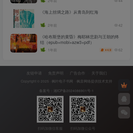
2年前
44
《海上丝绸之路》从青岛到红海
2年前
42
《哈布斯堡的黄昏》梅耶林悲剧与王朝的终
结（epub+mobi+azw3+pdf）
62
1年前
4.9
￥
友链申请
免责声明
广告合作
关于我们
Copyright © 2025 ·
枫叶电子书网
· 枫音网络提供技术支持
备案号：
湘ICP备2024086901号-1
扫码加微信客服
扫码加微公众号