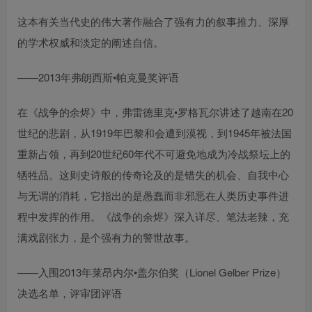
这本有关当代史的伟大著作融合了强有力的叙事推力、深厚
的学术权威和淡定的阐述自信。
——2013年弗朗西斯•帕克曼奖评语
在《战争的余烬》中，弗雷德里克•罗格瓦尔讲述了越南在20
世纪的悲剧，从1919年巴黎和会遭到漠视，到1945年被法国
重新占领，再到20世纪60年代不可避免地成为冷战祭坛上的
牺牲品。这则史诗般的传奇论及的是错失的机会、自我中心
与无谓的消耗，它指出的是愚蠢而非邪恶在人类历史事件进
程中发挥的作用。《战争的余烬》深入详尽、笔法老辣，充
满戏剧张力，是个强有力的警世故事。
——入围2013年莱昂内尔•盖尔伯奖（Lionel Gelber Prize）
决选名单，评审团评语