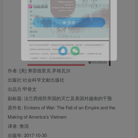
找回密码
|
免密登录
记住登录
登录
社交账号登录
作者
: [美] 弗雷德里克·罗格瓦尔
出版社:
社会科学文献出版社
出品方:
甲骨文
副标题:
法兰西殖民帝国的灭亡及美国对越南的干预
原作名:
Embers of War: The Fall of an Empire and the
Making of America’s Vietnam
译者
: 詹涓
出版年:
2017-10-30