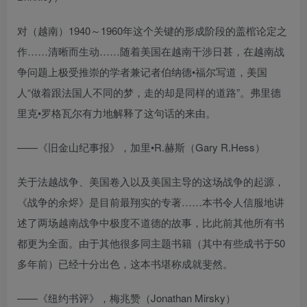
对（越南）1940～1960年这个关键的形成阶段的盖棺论定之
作……清晰而生动……随着美国在越南干涉日甚，在越南战
争问题上极受推崇的学者兼记者伯纳德•福尔写道，美国
人“做着跟法国人不同的梦，走的却是同样的道路”。弗里德
里克•罗格瓦尔有力地解释了这句话的来由。
——《旧金山纪事报》，加里•R.赫斯（Gary R.Hess）
关于法越战争、美国卷入以及美国主导的这场战争的起源，
《战争的余烬》是目前最翔实的专著……本书令人信服地讲
述了两场越南战争中极度不道德的故事，比此前其他所有书
都更为全面。由于其他很多同主题书籍（其中有些成书于50
多年前）已经十分出色，这本书堪称成就斐然。
——《纽约书评》，梅兆赞（Jonathan Mirsky）