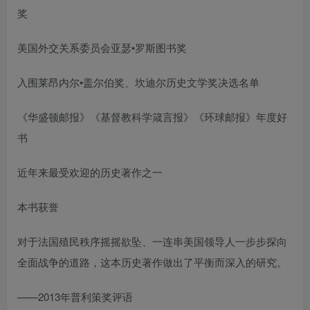
奖
美国外交关系委员会亚瑟•罗斯图书奖
入围莱昂内尔•盖尔伯奖、坎迪尔历史文学奖决选名单
《华盛顿邮报》《基督教科学箴言报》《环球邮报》年度好
书
近年来最受欢迎的历史著作之一
本书获誉
对于法国殖民秩序摇摇欲坠、一连串美国领导人一步步探向
全面战争的道路，这本历史著作做出了平衡而深入的研究。
——2013年普利策奖评语