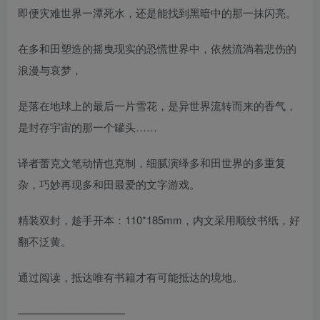
即便灾难世界一潭死水，还是能找到黑暗中的那一抹闪亮。
在多和田塑造的摇曳现实的恐慌世界中，依然流淌着悲伤的
浪漫与哀梦，
是落在地球上的最后一片雪花，是异世界流转而来的香气，
是封存宇宙的那一个罐头……
译者蕾克文笔动情也克制，细腻演绎多和田世界的多重复
杂，巧妙再现多和田最爱的文字游戏。
精装双封，趁手开本：110*185mm，内文采用顺纹书纸，好
翻不泛黄。
通过阅读，抵达唯有书籍才有可能抵达的境地。
——————————