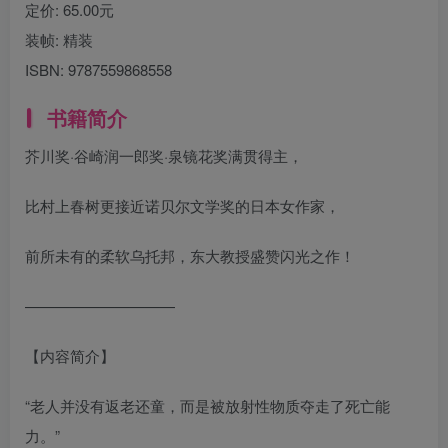
定价:
65.00元
装帧:
精装
ISBN:
9787559868558
书籍简介
芥川奖·谷崎润一郎奖·泉镜花奖满贯得主，
比村上春树更接近诺贝尔文学奖的日本女作家，
前所未有的柔软乌托邦，东大教授盛赞闪光之作！
——————————
【内容简介】
“老人并没有返老还童，而是被放射性物质夺走了死亡能
力。”