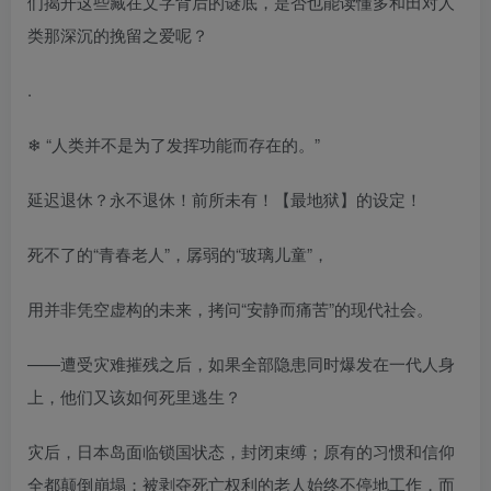
们揭开这些藏在文字背后的谜底，是否也能读懂多和田对人
类那深沉的挽留之爱呢？
.
❄ “人类并不是为了发挥功能而存在的。”
延迟退休？永不退休！前所未有！【最地狱】的设定！
死不了的“青春老人”，孱弱的“玻璃儿童”，
用并非凭空虚构的未来，拷问“安静而痛苦”的现代社会。
——遭受灾难摧残之后，如果全部隐患同时爆发在一代人身
上，他们又该如何死里逃生？
灾后，日本岛面临锁国状态，封闭束缚；原有的习惯和信仰
全都颠倒崩塌；被剥夺死亡权利的老人始终不停地工作，而