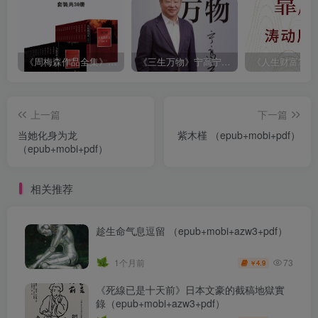
《周梅森作品全集》[共30册]
《三生万物》宁高宁（epub+mobi+azw3+pdf）
上一篇
下一篇
当她化身为龙
紫木槿 （epub+mobi+pdf）
（epub+mobi+pdf）
相关推荐
趁生命气息逗留 （epub+mobi+azw3+pdf）
73
1个月前
4.9
￥
《死線已是十天前》日本文豪的截稿地獄實
錄（epub+mobi+azw3+pdf）