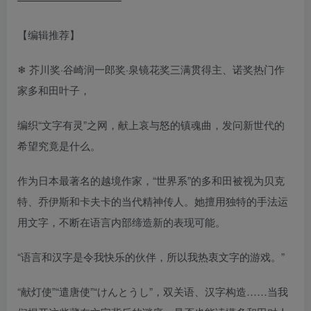
【编辑推荐】
❄ 芥川奖·谷崎润一郎奖·泉镜花奖三满贯得主、诺奖热门作
家多和田叶子，
编织“文字有灵”之网，献上哀与怒的镇魂曲，发问新世代的
希望究竟是什么。
作为日本最著名的越境作家，“世界系”的多和田被视为贝克
特、乔伊斯和卡夫卡的当代精神传人。她擅用独特的手法运
用文字，不断在语言内部缔造新的表现可能。
“语言和汉字是令我快乐的伙伴，所以我热衷文字的游戏。”
“献灯使”“遣唐使”“けんとうし”，双关语、汉字构造……当我