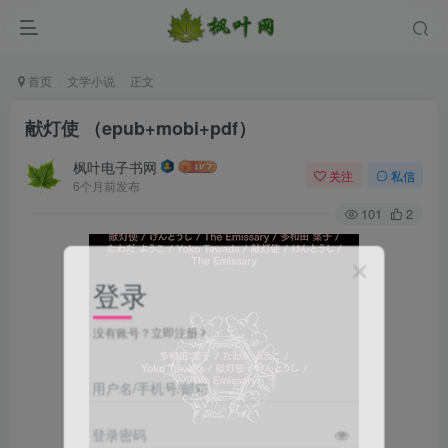
首页
文学小说
正文
献灯使 （epub+mobi+pdf）
枫叶电子书网
关注
私信
6个月前发布
101
2
登录
没有账号？立即注册
用户名/手机号/邮箱
登录密码