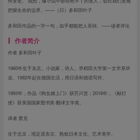
何变老。 我想，像小说中那些死不了的老人，会比我们更难
把握生命的边界。——（日）多和田叶子
多和田作品的一字一句，似乎都能把人吞掉。——读者评论
作者简介
作者 多和田叶子
1960年生于东京。小说家，诗人。早稻田大学第一文学系毕
业。1982年起在德国生活，用日语和德语写作。
1993年，作品《狗女婿上门》获芥川赏；2018年，《献灯
使》获美国国家图书奖·翻译文学奖。
译者 蕾克
生于北京，现定居东京。熟稔日本文化、艺术美学。