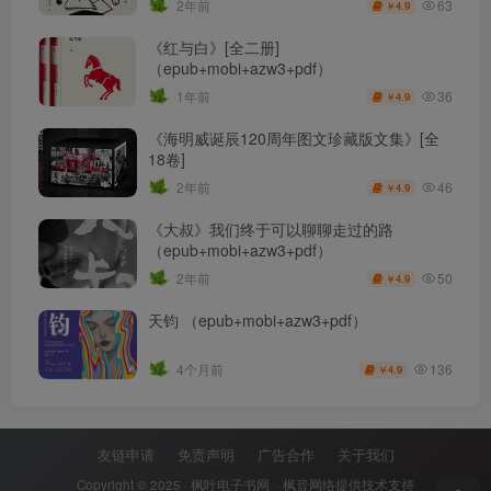
63
2年前
4.9
￥
《红与白》[全二册]
（epub+mobi+azw3+pdf）
36
1年前
4.9
￥
《海明威诞辰120周年图文珍藏版文集》[全
18卷]
46
2年前
4.9
￥
《大叔》我们终于可以聊聊走过的路
（epub+mobi+azw3+pdf）
50
2年前
4.9
￥
天钧 （epub+mobi+azw3+pdf）
136
4个月前
4.9
￥
友链申请
免责声明
广告合作
关于我们
Copyright © 2025 ·
枫叶电子书网
· 枫音网络提供技术支持