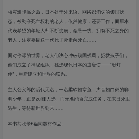
核灾难降临之后，日本处于外来语、网络都消失的锁国状
态，被剥夺死亡权利的老人，依然健康，还要工作，而原本
代表希望的年轻人却不断患病，命悬一线。拥有不死之身的
老人，注定要目送一代代子孙走向死亡……
面对停滞的世界，老人们决心冲破锁国残局，拯救孩子们，
他们成立了神秘组织，挑选现代日本的遣唐使——“献灯
使”，重新建立和世界的联系。
主人公义郎的后代无名，一名柔软如章鱼，声音如白鹤的聪
明少年，正是zui佳人选。而无名能否完成任务，在末日死里
逃生，等待新世界到来……
本书共收录5篇同题材作品。
——————————