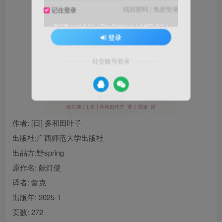
找回密码
|
免密登录
记住登录
登录
社交账号登录
作者
: [日] 多和田叶子
出版社:
广西师范大学出版社
出品方:
野spring
原作名:
献灯使
译者
: 蕾克
出版年:
2025-1
页数:
272