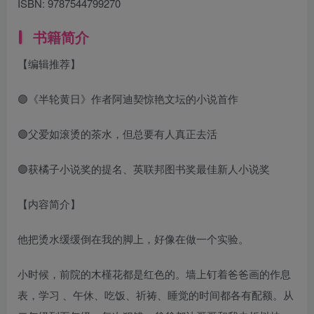
ISBN:
9787544799270
书籍简介
【编辑推荐】
🟣《半轮黄日》作者阿迪契惊艳文坛的小说首作
🟣父爱如滚烫的茶水，但总要有人真正去活
🟣获橘子小说奖的提名、英联邦图书奖最佳新人小说奖
【内容简介】
他把烫水缓缓倒在我的脚上，好像在做一个实验。
小时候，前院的木槿花都是红色的。墙上钉着爸爸画的作息
表，学习 、午休、吃饭、祈祷、睡觉的时间都各有配额。从