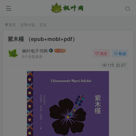
首页
文学小说
正文
紫木槿 （epub+mobi+pdf）
枫叶电子书网
关注
私信
6个月前发布
115
27
登录
没有账号？立即注册
用户名/手机号/邮箱
登录密码