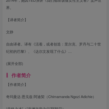
2014年，她因TED演讲《我们都应该做女性主义者》蜚声世
界。
【译者简介】
文静
自由译者。译有《活着，或者创造：里尔克、罗丹与二十世
纪初的巴黎》、《达尔文发现了什么》…
(展开全部)
作者简介
【作者简介】
奇玛曼达·恩戈兹·阿迪契（Chimamanda Ngozi Adichie）
“天纵之才”（”非洲文学之父”阿契贝）