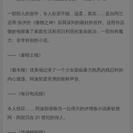
一部惊人的首作，令人欲罢不能，温柔，真实……是自阿兰
达蒂·洛伊的《微物之神》后我读到的最好的首作。这部作品
微妙地探索了家庭生活和尼日利亚的复杂政治，一部别有魔
力、非常特别的小说。
——《泰晤士报》
《紫木槿》优美地记录了一个少女面临暴力熟悉的残忍时的
内心激荡。阿迪契是非洲的新鲜声音。
——《每日电讯报》
令人惊叹…… 阿迪契堪称另一位伟大的伊博族小说家钦努
阿・阿契贝在 21 世纪的传人。
——《华盛顿邮报》