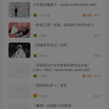
少年杨淇佩着刀 （epub+mobi+azw3+pdf）
73
3个月前
4.9
￥
《曾經江湖》金庸，為武俠小說而生的人
2年前
57
《阅微草堂笔记》纪昀
2年前
54
《历届诺贝尔文学奖获得者作品合集》
[1901-1964]（epub+mobi+azw3+pdf）
44
1年前
4.9
￥
《透明的红萝卜》莫言
2年前
67
《魔桶》伯纳德·马拉默德