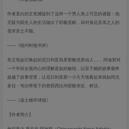
作者直白的文笔捕捉到了这样一个男人身上可悲的谜题：他
无疑为陌生人的生活做出了积极贡献，却对身边至亲之人的
需求弃之不顾。
——《纽约时报书评》
其文笔如它唤起的尼日利亚风景那般优美动人…… 阿迪契对
一个年轻女孩内心的理解是如此敏锐，以至于她的故事最终
超越了故事背景，让尼日利亚那一小方天地看起来就如同尤
多拉・韦尔蒂笔下的密西西比州那般亲近、鲜活。
——《波士顿环球报》
【作者简介】
奇玛曼达·恩戈兹·阿迪契（Chimamanda Ngozi Adichie）