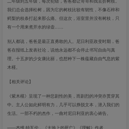
二年级到五年级，每次犯错，爸爸都让哥哥和我去折树枝。
我们总会选择松树，因为它的树枝比较有韧性，不像石梓和
鳄梨的枝条打起来那么痛。但这次，浴室里并没有树枝，只
有一个用来煮开水的绿壶……
别人都说，爸爸是最正直勇敢的人。尼日利亚政变时期，爸
爸在报纸上发表社论，说他永远都不会停止书写自由与真
理。十五岁的少女康比丽，也想种下一株蕴藏自由气息的紫
木槿。
【相关评论】
《紫木槿》呈现了一种悲剧性的美，而剧烈的冲突亦贯穿其
中。主人公如此鲜明有力，几乎可以挣脱文本，潜入我们的
生活。一部不朽的杰作，一曲对尼日利亚的衷心祷告。
——杰维·特瓦伦，《大地上的死亡》《理解》作者