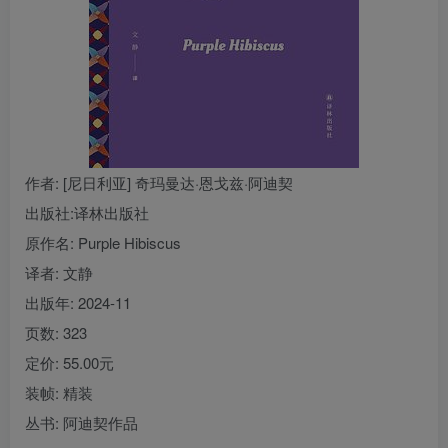
找回密码
|
免密登录
记住登录
登录
社交账号登录
作者
: [尼日利亚] 奇玛曼达·恩戈兹·阿迪契
出版社:
译林出版社
原作名:
Purple Hibiscus
译者
: 文静
出版年:
2024-11
页数:
323
定价:
55.00元
装帧:
精装
丛书:
阿迪契作品