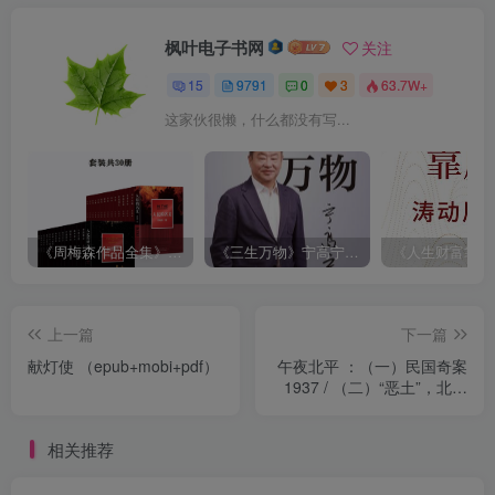
枫叶电子书网
关注
15
9791
0
3
63.7W+
这家伙很懒，什么都没有写...
《周梅森作品全集》[共30册]
《三生万物》宁高宁（epub+mobi+azw3+pdf）
上一篇
下一篇
献灯使 （epub+mobi+pdf）
午夜北平 ：（一）民国奇案
1937 / （二）“恶土”，北平
的堕落乐园
（epub+mobi+pdf）
相关推荐