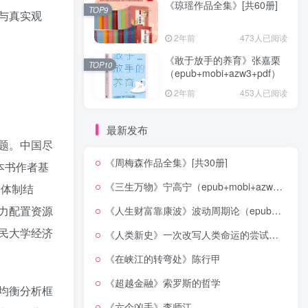
《琼瑶作品全集》[共60册]
TOP9
与真实观
2年前
473人已阅读
《敢于放手的养育》张嘉栗
TOP10
（epub+mobi+azw3+pdf）
2年前
453人已阅读
最新发布
题。中国尽
《周梅森作品全集》[共30册]
本书作者基
《三生万物》宁高宁（epub+mobi+azw3+pdf）
的体制结
力配置资源
《人生财富靠康波》波动周期论（epub+mobi+azw3+pdf）
民大学经济
《人类新史》一次改写人类命运的尝试（epub+mobi+azw3+pdf）
《在峡江的转弯处》陈行甲
《超越金融》索罗斯的哲学
均衡分析框
《六个凶手》李师江