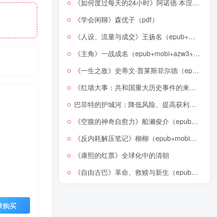
《如何度过每天的24小时》阿诺德·本涅特（epub+mobi+azw3+pdf）
《学会闲聊》森优子（pdf）
《人设、流量与成交》王扬名（epub+mobi+azw3+pdf）
《主角》一战成名（epub+mobi+azw3+pdf）
《一生之敌》史蒂文·普莱斯菲尔德（epub+mobi+azw3+pdf）
《红墙大事：共和国重大历史事件的来龙去脉》（全二册）（pdf）
巴菲特的护城河：降低风险、提高获利的股市真规则(epub+azw3+mobi)
《空腹的神奇自愈力》船濑俊介（epub+mobi+azw3+pdf）
《反内耗解压笔记》柳柳（epub+mobi+azw3+pdf）
《康熙的红票》全球化中的清朝
《自由古巴》革命、救赎与新生（epub+mobi+azw3+pdf）
录购买