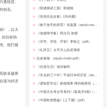
力透纸背、
《郭德纲讲三国》郭德纲
的创见。
《琼瑶作品全集》[共60册]
《敢于放手的养育》张嘉栗（epub+mobi+azw3+pdf）
辑》，以大
《加缪情书集》阿尔贝·加缪
，但目标协
《开窍、开悟、开智》李牧之（pdf）
绝。他打破
《礼拜五》太平洋上的灵薄狱
抗炎食物 （epub+mobi+pdf）
《抗老生活》池谷敏郎
高校卓越青
《失去的三十年》平成日本经济史（epub+mobi+azw3+pdf）
合谋与经济
《逻辑哲学论》路德维希·维特根斯坦（epub+mobi+azw3+pdf）
《中国天文考古学系列》[套装共5卷]（epub+mobi+azw3+pdf）
《中国蛇类图鉴》[上下册]（pdf）