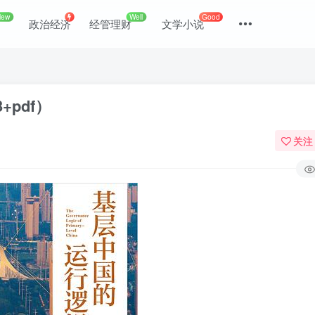
New
Well
Good
政治经济
经管理财
文学小说
+pdf）
关注
登录
没有账号？立即注册