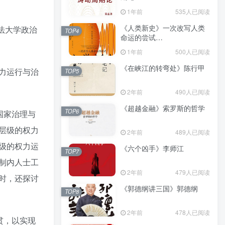
（epub+mobi+azw3+pdf）
1年前
535人已阅读
《人类新史》一次改写人类
法大学政治
TOP4
命运的尝试
（epub+mobi+azw3+pdf）
1年前
500人已阅读
《在峡江的转弯处》陈行甲
力运行与治
TOP5
2年前
490人已阅读
《超越金融》索罗斯的哲学
TOP6
国家治理与
层级的权力
2年前
489人已阅读
级的权力运
《六个凶手》李师江
TOP7
制内人士工
2年前
479人已阅读
时，还探讨
《郭德纲讲三国》郭德纲
TOP8
2年前
478人已阅读
贯，以实现