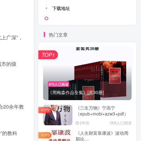
下载地址
热门文章
北上广深”，
TOP1
城市的级
875人已阅读
《周梅森作品全集》[共30册]
合20余年教
《三生万物》宁高宁
TOP2
（epub+mobi+azw3+pdf）
2年前
569人已阅读
”的教科
《人生财富靠康波》波动周
TOP3
期论