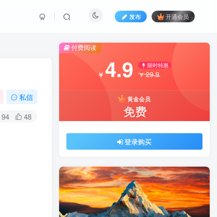
发布
开通会员
付费阅读
4.9
限时特惠
29.9
￥
￥
私信
黄金会员
免费
94
48
登录购买