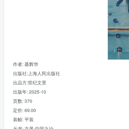
作者
: 聂辉华
出版社:
上海人民出版社
出品方:
世纪文景
出版年:
2025-10
页数:
370
定价:
69.00
装帧:
平装
丛书:
文景·中国之治