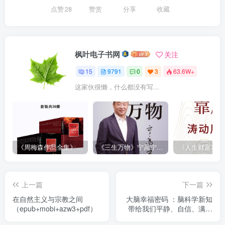
点赞
28
赞赏
分享
收藏
枫叶电子书网
关注
15
9791
0
3
63.6W+
这家伙很懒，什么都没有写...
《周梅森作品全集》[共30册]
《三生万物》宁高宁（epub+mobi+azw3+pdf）
上一篇
下一篇
在自然主义与宗教之间
大脑幸福密码 ：脑科学新知
（epub+mobi+azw3+pdf）
带给我们平静、自信、满足
（epub+mobi+azw3+pdf）