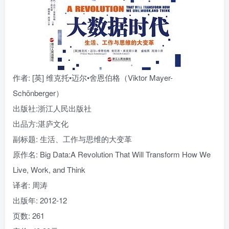
找回密码
|
免密登录
记住登录
登录
社交账号登录
作者
: [英] 维克托•迈尔•舍恩伯格（Viktor Mayer-
Schönberger）
出版社:
浙江人民出版社
出品方:
湛庐文化
副标题:
生活、工作与思维的大变革
原作名:
Big Data:A Revolution That Will Transform How We
Live, Work, and Think
译者
: 周涛
出版年:
2012-12
页数:
261