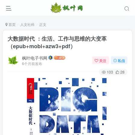
首页
人文社科
正文
大数据时代 ：生活、工作与思维的大变革
（epub+mobi+azw3+pdf）
枫叶电子书网
关注
私信
6个月前发布
103
28
登录
没有账号？立即注册
用户名/手机号/邮箱
登录密码