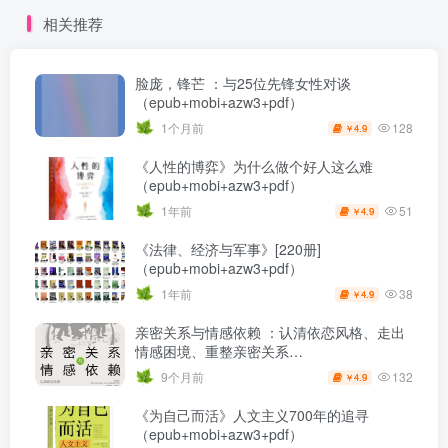
相关推荐
脸庞，锋芒 ：与25位先锋女性对谈
（epub+mobi+azw3+pdf）
128
1个月前
4.9
￥
《人性的博弈》为什么做个好人这么难
（epub+mobi+azw3+pdf）
51
1年前
4.9
￥
《法律、经济与军事》[220册]
（epub+mobi+azw3+pdf）
38
1年前
4.9
￥
亲密关系与情感依赖 ：认清依恋风格、走出
情感困境、重整亲密关系
（epub+mobi+pdf）
132
9个月前
4.9
￥
《为自己而活》人文主义700年的追寻
（epub+mobi+azw3+pdf）