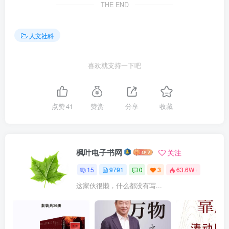
THE END
人文社科
喜欢就支持一下吧
点赞
41
赞赏
分享
收藏
枫叶电子书网
关注
15
9791
0
3
63.6W+
这家伙很懒，什么都没有写...