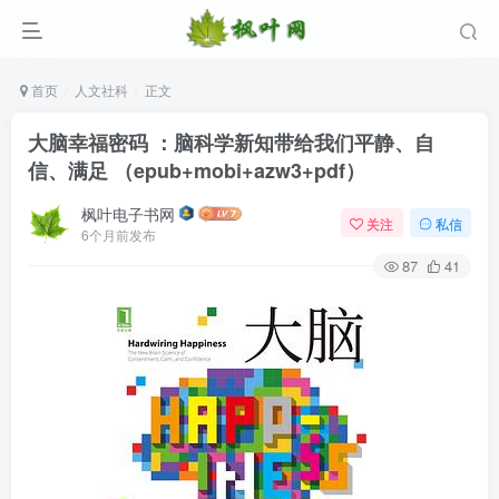
首页
人文社科
正文
大脑幸福密码 ：脑科学新知带给我们平静、自
信、满足 （epub+mobi+azw3+pdf）
枫叶电子书网
关注
私信
6个月前发布
87
41
登录
没有账号？立即注册
用户名/手机号/邮箱
登录密码