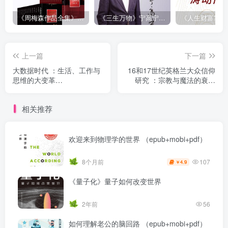
《周梅森作品全集》[共30册]
《三生万物》宁高宁（epub+mobi+azw3+pdf）
上一篇
下一篇
大数据时代 ：生活、工作与
16和17世纪英格兰大众信仰
思维的大变革
研究 ：宗教与魔法的衰落
（epub+mobi+azw3+pdf）
（epub+mobi+azw3+pdf）
相关推荐
欢迎来到物理学的世界 （epub+mobi+pdf）
107
8个月前
4.9
￥
《量子化》量子如何改变世界
2年前
56
如何理解老公的脑回路 （epub+mobi+pdf）