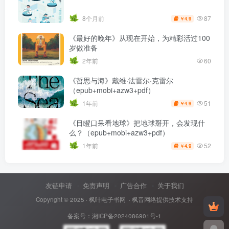
87
8个月前
4.9
￥
《最好的晚年》从现在开始，为精彩活过100
岁做准备
2年前
60
《哲思与海》戴维·法雷尔·克雷尔
（epub+mobi+azw3+pdf）
51
1年前
4.9
￥
《目瞪口呆看地球》把地球掰开，会发现什
么？（epub+mobi+azw3+pdf）
52
1年前
4.9
￥
友链申请
免责声明
广告合作
关于我们
Copyright © 2025 ·
枫叶电子书网
· 枫音网络提供技术支持
备案号：
湘ICP备2024086901号-1