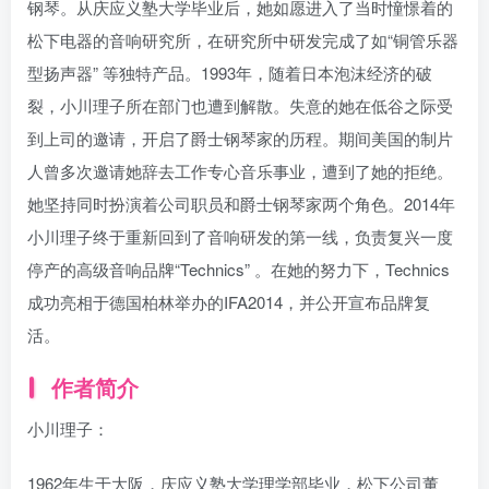
钢琴。从庆应义塾大学毕业后，她如愿进入了当时憧憬着的
松下电器的音响研究所，在研究所中研发完成了如“铜管乐器
型扬声器” 等独特产品。1993年，随着日本泡沫经济的破
裂，小川理子所在部门也遭到解散。失意的她在低谷之际受
到上司的邀请，开启了爵士钢琴家的历程。期间美国的制片
人曾多次邀请她辞去工作专心音乐事业，遭到了她的拒绝。
她坚持同时扮演着公司职员和爵士钢琴家两个角色。2014年
小川理子终于重新回到了音响研发的第一线，负责复兴一度
停产的高级音响品牌“Technics” 。在她的努力下，Technics
成功亮相于德国柏林举办的IFA2014，并公开宣布品牌复
活。
作者简介
小川理子：
1962年生于大阪，庆应义塾大学理学部毕业，松下公司董