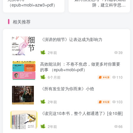
（epub+mobi+azw3+pdf）
阱，建立科学思维
（epub+mobi+azw3+pdf）
相关推荐
《演讲的细节》让表达成为影响力
2年前
39
高效能法则 ：不卷不焦虑，做更多对你重要
的事 （epub+mobi+pdf）
110
6个月前
4.9
￥
《所有发生皆为你而来》小焓
103
2年前
4.9
￥
《读完这10本书，整个人都通透了》[全10册]
2年前
66