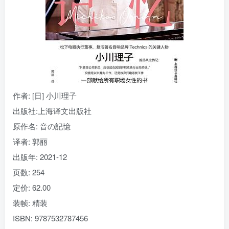
找回密码
|
免密登录
记住登录
登录
社交账号登录
作者
: [日] 小川理子
出版社:
上海译文出版社
原作名:
音の記憶
译者
: 郭丽
出版年:
2021-12
页数:
254
定价:
62.00
装帧:
精装
ISBN:
9787532787456