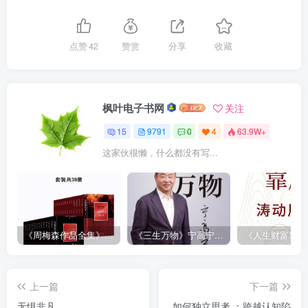
点赞
42
赞赏
分享
收藏
枫叶电子书网
关注
15
9791
0
4
63.9W+
这家伙很懒，什么都没有写...
《周梅森作品全集》[共30册]
《三生万物》宁高宁（epub+mobi+azw3+pdf）
上一篇
下一篇
无惧非凡
如何独立思考 ：跨越认知陷