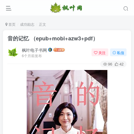
首页
成功励志
正文
音的记忆 （epub+mobi+azw3+pdf）
枫叶电子书网
关注
私信
6个月前发布
96
42
登录
没有账号？立即注册
用户名/手机号/邮箱
登录密码