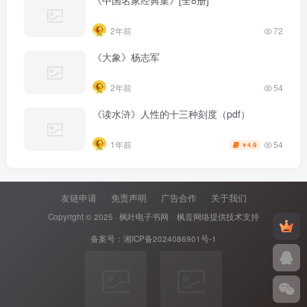
《中国名家经典集》[全8册]
2年前
72
《大象》杨志军
2年前
54
《读水浒》人性的十三种刻度（pdf）
54
1年前
4.9
￥
友链申请
免责声明
广告合作
关于我们
Copyright © 2025 ·
枫叶电子书网
· 枫音网络提供技术支持
备案号：
湘ICP备2024086901号-1