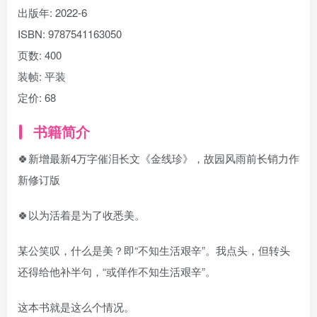
出版年:
2022-6
ISBN:
9787541163050
页数:
400
装帧:
平装
定价:
68
书籍简介
🍀新增最新4万字催泪长文《金线珍》，故园风雨前长销力作
新修订版
🍀以为活着是为了收悉美。
某公笑叹，什么是美？即“不知生活艰辛”。我点头，但转头
还得给他补半句，“或佯作不知生活艰辛”。
这本书就是这么个情况。