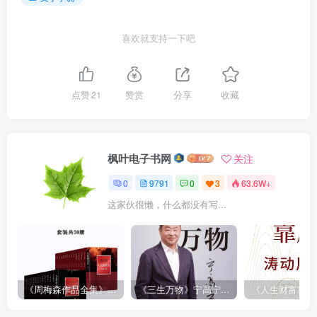
喜欢就支持一下吧
点赞
21
赞赏
分享
收藏
枫叶电子书网
关注
0
9791
0
3
63.6W+
这家伙很懒，什么都没有写...
《周梅森作品全集》[共30册]
《三生万物》宁高宁（epub+mobi+azw3+pdf）