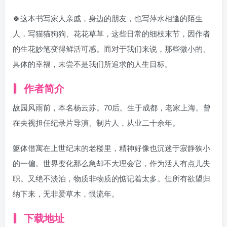
🍀这本书写家人亲戚，身边的朋友，也写萍水相逢的陌生
人，写猫猫狗狗、花花草草，这些日常的细枝末节，因作者
的生花妙笔变得鲜活可感。而对于我们来说，那些微小的、
具体的幸福，未尝不是我们所追求的人生目标。
作者简介
故园风雨前，本名杨云苏。70后。生于成都，老家上海。曾
在央视担任纪录片导演、制片人，从业二十余年。
躯体借寓在上世纪末的老楼里，精神好像也沉迷于寂静狭小
的一偏。世界变化那么急却不大理会它，作为活人有点儿失
职。又绝不淡泊，物质非物质的惦记着太多。但所有欲望归
纳下来，无非爱草木，恨流年。
下载地址