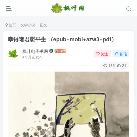
首页
文学小说
正文
幸得诸君慰平生 （epub+mobi+azw3+pdf）
枫叶电子书网
关注
私信
4个月前发布
136
21
登录
没有账号？立即注册
用户名/手机号/邮箱
登录密码