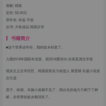
装帧:
精装
定价:
52.00元
原作名:
해질 무렵
丛书:
大鱼读品·韩国文学
书籍简介
■这个世界还年轻，我的故乡却老了。
入围2019年国际布克奖、获2018爱弥尔·吉美亚洲文学奖
现实主义文学巨匠、韩国诺奖实力候选人 黄晳暎 长篇小说首
次引进
房子、砖墙、羊肠小道都不见了，我出生的地方只剩下了树
桩，全世界的故乡都消失了。