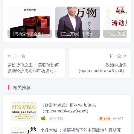
《周梅森作品全集》[共30册]
《三生万物》宁高宁（epub+mobi+azw3+pdf）
上一篇
下一篇
宽松货币之王 ：美联储如何
政治学通识
影响经济周期和市场波动
（epub+mobi+azw3+pdf）
（epub+mobi+azw3+pdf）
相关推荐
《财富方程式》斯科特·加洛韦
（epub+mobi+azw3+pdf）
107
10个月前
4.9
￥
小县大城 ：基层视角下的中国政治与经济互