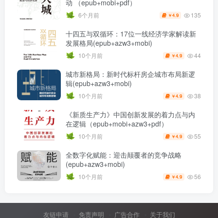
动 （epub+mobi+pdf）
135
6个月前
4.9
￥
十四五与双循环：17位一线经济学家解读新
发展格局(epub+azw3+mobi)
44
10个月前
4.9
￥
城市新格局：新时代标杆房企城市布局新逻
辑(epub+azw3+mobi)
38
10个月前
4.9
￥
《新质生产力》中国创新发展的着力点与内
在逻辑（epub+mobi+azw3+pdf）
55
10个月前
4.9
￥
全数字化赋能：迎击颠覆者的竞争战略
(epub+azw3+mobi)
56
10个月前
4.9
￥
友链申请
免责声明
广告合作
关于我们