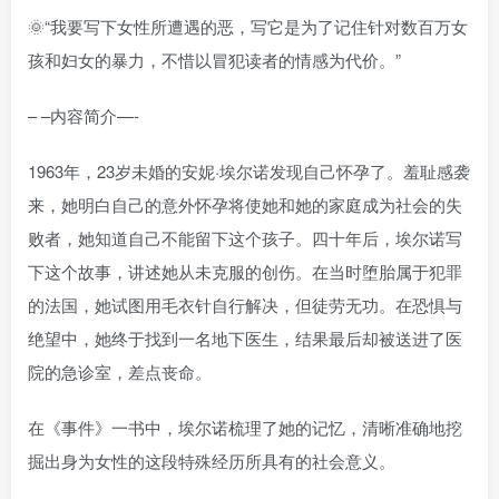
🌞“我要写下女性所遭遇的恶，写它是为了记住针对数百万女
孩和妇女的暴力，不惜以冒犯读者的情感为代价。”
– –内容简介—-
1963年，23岁未婚的安妮·埃尔诺发现自己怀孕了。羞耻感袭
来，她明白自己的意外怀孕将使她和她的家庭成为社会的失
败者，她知道自己不能留下这个孩子。四十年后，埃尔诺写
下这个故事，讲述她从未克服的创伤。在当时堕胎属于犯罪
的法国，她试图用毛衣针自行解决，但徒劳无功。在恐惧与
绝望中，她终于找到一名地下医生，结果最后却被送进了医
院的急诊室，差点丧命。
在《事件》一书中，埃尔诺梳理了她的记忆，清晰准确地挖
掘出身为女性的这段特殊经历所具有的社会意义。