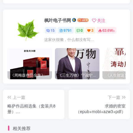
枫叶电子书网
关注
15
9791
0
3
63.6W+
这家伙很懒，什么都没有写...
《周梅森作品全集》[共30册]
《三生万物》宁高宁（epub+mobi+azw3+pdf）
上一篇
下一篇
略萨作品精选集（套装共8
求婚的密室
册）
（epub+mobi+azw3+pdf）
（epub+mobi+azw3+pdf）
相关推荐