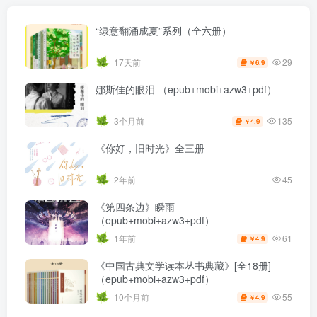
“绿意翻涌成夏”系列（全六册）
29
17天前
6.9
￥
娜斯佳的眼泪 （epub+mobi+azw3+pdf）
135
3个月前
4.9
￥
《你好，旧时光》全三册
2年前
45
《第四条边》瞬雨
（epub+mobi+azw3+pdf）
61
1年前
4.9
￥
《中国古典文学读本丛书典藏》[全18册]
（epub+mobi+azw3+pdf）
55
10个月前
4.9
￥