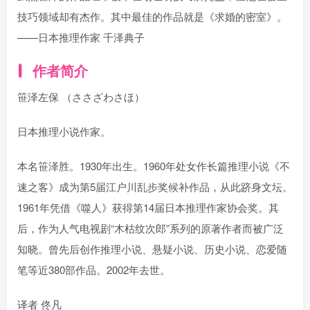
技巧领域却有杰作。其中最佳的作品就是《求婚的密室》。
——日本推理作家 千泽典子
作者简介
笹泽左保 （ささざわさほ）
日本推理小说作家。
本名笹泽胜。1930年出生。1960年处女作长篇推理小说《不
速之客》成为第5届江户川乱步奖候补作品，从此跻身文坛。
1961年凭借《噬人》获得第14届日本推理作家协会奖。其
后，作为人气电视剧“木枯纹次郎”系列的原著作者而被广泛
知晓。曾先后创作推理小说、悬疑小说、历史小说、恋爱随
笔等近380部作品。2002年去世。
译者 佟凡