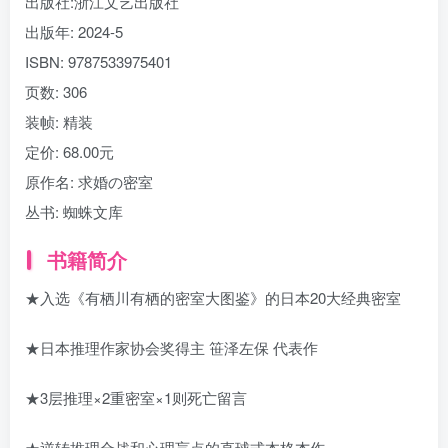
出版社:
浙江文艺出版社
出版年:
2024-5
ISBN:
9787533975401
页数:
306
装帧:
精装
定价:
68.00元
原作名:
求婚の密室
丛书:
蜘蛛文库
书籍简介
★入选《有栖川有栖的密室大图鉴》的日本20大经典密室
★日本推理作家协会奖得主 笹泽左保 代表作
★3层推理×2重密室×1则死亡留言
★逆转推理合战和心理盲点的直球式本格杰作