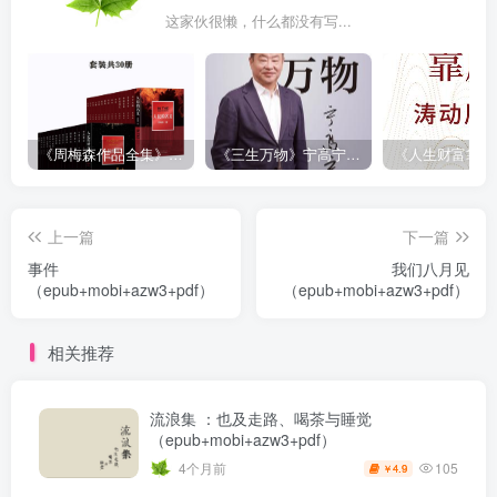
这家伙很懒，什么都没有写...
《周梅森作品全集》[共30册]
《三生万物》宁高宁（epub+mobi+azw3+pdf）
上一篇
下一篇
事件
我们八月见
（epub+mobi+azw3+pdf）
（epub+mobi+azw3+pdf）
相关推荐
流浪集 ：也及走路、喝茶与睡觉
（epub+mobi+azw3+pdf）
105
4个月前
4.9
￥