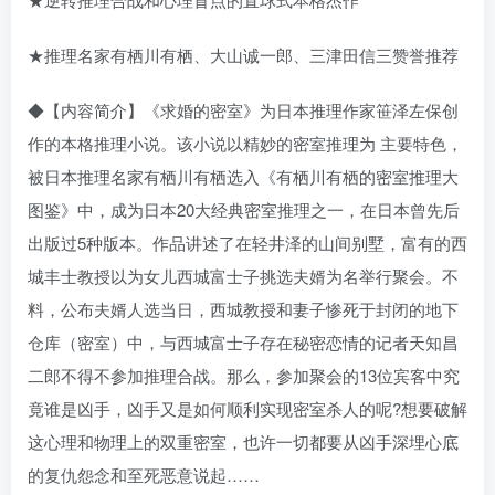
★推理名家有栖川有栖、大山诚一郎、三津田信三赞誉推荐
◆【内容简介】《求婚的密室》为日本推理作家笹泽左保创
作的本格推理小说。该小说以精妙的密室推理为 主要特色，
被日本推理名家有栖川有栖选入《有栖川有栖的密室推理大
图鉴》中，成为日本20大经典密室推理之一，在日本曾先后
出版过5种版本。作品讲述了在轻井泽的山间别墅，富有的西
城丰士教授以为女儿西城富士子挑选夫婿为名举行聚会。不
料，公布夫婿人选当日，西城教授和妻子惨死于封闭的地下
仓库（密室）中，与西城富士子存在秘密恋情的记者天知昌
二郎不得不参加推理合战。那么，参加聚会的13位宾客中究
竟谁是凶手，凶手又是如何顺利实现密室杀人的呢?想要破解
这心理和物理上的双重密室，也许一切都要从凶手深埋心底
的复仇怨念和至死恶意说起……