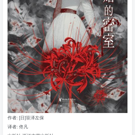
找回密码
|
免密登录
记住登录
登录
社交账号登录
作者
: [日]笹泽左保
译者
: 佟凡