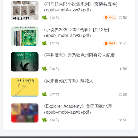
《司马辽太郎小说集系列》[套装共五卷]
（epub+mobi+azw3+pdf）
50
1年前
4.9
￥
《小说界2020-2021合辑》[共12册]
（epub+mobi+azw3+pdf）
41
1年前
4.9
￥
《審判魔鬼》康乃狄克州附身殺人紀實
2年前
56
《风来自你的方向》隔花人
2年前
50
《Explorer Academy》美国国家地理
（epub+mobi+azw3+pdf）
1年前
52