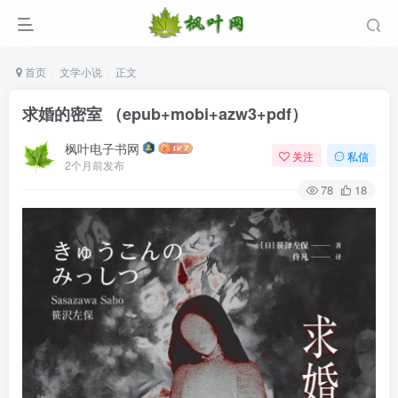
首页
文学小说
正文
求婚的密室 （epub+mobi+azw3+pdf）
枫叶电子书网
关注
私信
2个月前发布
78
18
登录
没有账号？立即注册
用户名/手机号/邮箱
登录密码