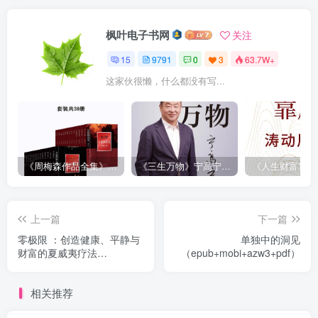
枫叶电子书网
关注
15
9791
0
3
63.7W+
这家伙很懒，什么都没有写...
《周梅森作品全集》[共30册]
《三生万物》宁高宁（epub+mobi+azw3+pdf）
上一篇
下一篇
零极限 ：创造健康、平静与
单独中的洞见
财富的夏威夷疗法
（epub+mobi+azw3+pdf）
（epub+mobi+azw3+pdf）
相关推荐