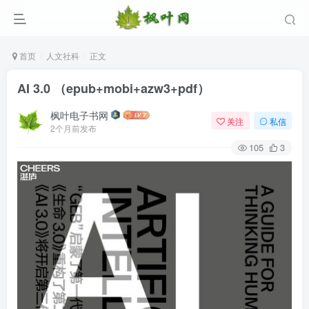
首页
人文社科
正文
AI 3.0 （epub+mobi+azw3+pdf）
枫叶电子书网
关注
私信
2个月前发布
105
3
登录
没有账号？立即注册
用户名/手机号/邮箱
登录密码