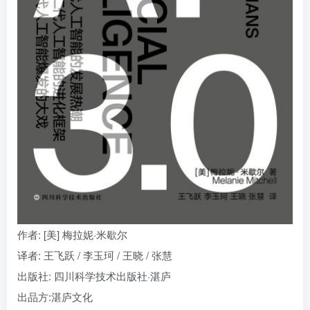
找回密码
|
免密登录
记住登录
登录
社交账号登录
作者
: [美] 梅拉妮·米歇尔
译者
: 王飞跃 / 李玉珂 / 王晓 / 张慧
出版社:
四川科学技术出版社·湛庐
出品方:
湛庐文化