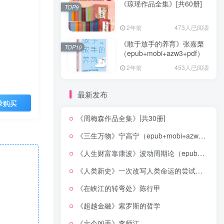
《琼瑶作品全集》[共60册]
TOP9
2年前
473人已阅读
《敢于放手的养育》张嘉栗
TOP10
（epub+mobi+azw3+pdf）
2年前
453人已阅读
最新发布
录购买
《周梅森作品全集》[共30册]
《三生万物》宁高宁（epub+mobi+azw3+pdf）
《人生财富靠康波》波动周期论（epub+mobi+azw3+pdf）
《人类新史》一次改写人类命运的尝试（epub+mobi+azw3+pdf）
《在峡江的转弯处》陈行甲
《超越金融》索罗斯的哲学
《六个凶手》李师江