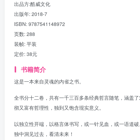
出品方:
酷威文化
出版年:
2018-7
ISBN:
9787541148972
页数:
288
装帧:
平装
定价:
38元
书籍简介
这是一本来自灵魂的内省之书。
全书分十二卷，共有一千三百多条经典哲言随笔，涵盖了
彻又富有哲理性，独到又饱含现实意义。
以独立性开端，以格言体书写，或一针见血，或一语道破
独中洞见过去，看清未来！