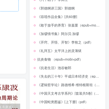
《郭德纲讲三国》郭德纲
《琼瑶作品全集》[共60册]
《敢于放手的养育》张嘉栗（epub+mobi+azw3+pdf）
《加缪情书集》阿尔贝·加缪
《开窍、开悟、开智》李牧之（pdf）
《礼拜五》太平洋上的灵薄狱
抗炎食物 （epub+mobi+pdf）
《抗老生活》池谷敏郎
《失去的三十年》平成日本经济史（epub+mobi+azw3+pdf）
《逻辑哲学论》路德维希·维特根斯坦（epub+mobi+azw3+pdf）
《中国天文考古学系列》[套装共5卷]（epub+mobi+azw3+pdf）
《中国蛇类图鉴》[上下册]（pdf）
《人生财富靠康波》波动周期论（epub+mobi+azw3+pdf）
《人类新史》一次改写人类命运的尝试（epub+mobi+azw3+pdf）
《在峡江的转弯处》陈行甲