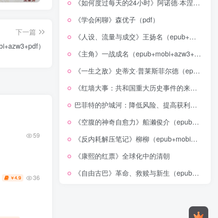
《如何度过每天的24小时》阿诺德·本涅特（epub+mobi+azw3+pdf）
《学会闲聊》森优子（pdf）
下一篇
《人设、流量与成交》王扬名（epub+mobi+azw3+pdf）
azw3+pdf）
《主角》一战成名（epub+mobi+azw3+pdf）
《一生之敌》史蒂文·普莱斯菲尔德（epub+mobi+azw3+pdf）
《红墙大事：共和国重大历史事件的来龙去脉》（全二册）（pdf）
巴菲特的护城河：降低风险、提高获利的股市真规则(epub+azw3+mobi)
《空腹的神奇自愈力》船濑俊介（epub+mobi+azw3+pdf）
59
《反内耗解压笔记》柳柳（epub+mobi+azw3+pdf）
《康熙的红票》全球化中的清朝
《自由古巴》革命、救赎与新生（epub+mobi+azw3+pdf）
36
4.9
￥