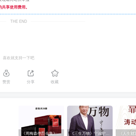
的共享使用费用。
THE END
喜欢就支持一下吧
赞赏
分享
收藏
《周梅森作品全集》[共30册]
《三生万物》宁高宁（epub+mobi+azw3+pdf）