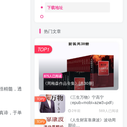
下载地址
热门文章
TOP1
875人已阅读
《周梅森作品全集》[共30册]
悟精髓，透
《三生万物》宁高宁
TOP2
（epub+mobi+azw3+pdf）
2年前
569人已阅读
真谛，于单
《人生财富靠康波》波动周
TOP3
期论