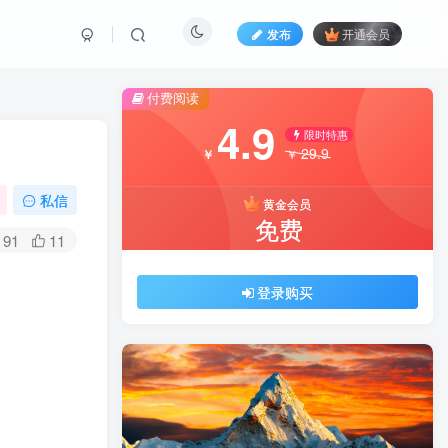
发布
开通会员
付费阅读
4.9
限时特惠
29.9
￥
￥
私信
黄金会员
免费
91
11
登录购买