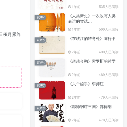
（epub+mobi+azw3+pdf）
1年前
535人已阅读
《人类新史》一次改写人类
TOP4
命运的尝试
（epub+mobi+azw3+pdf）
1年前
500人已阅读
日积月累终
《在峡江的转弯处》陈行甲
TOP5
2年前
490人已阅读
《超越金融》索罗斯的哲学
TOP6
2年前
489人已阅读
《六个凶手》李师江
TOP7
2年前
479人已阅读
《郭德纲讲三国》郭德纲
TOP8
2年前
478人已阅读