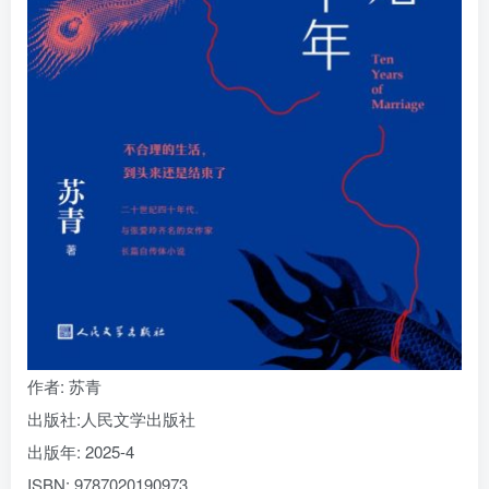
找回密码
|
免密登录
记住登录
登录
社交账号登录
作者
: 苏青
出版社:
人民文学出版社
出版年:
2025-4
ISBN:
9787020190973