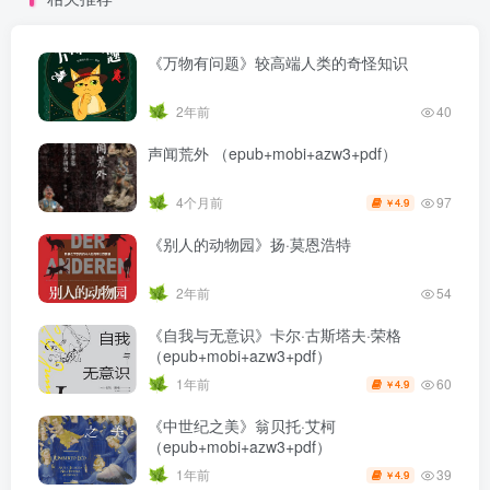
《万物有问题》较高端人类的奇怪知识
2年前
40
声闻荒外 （epub+mobi+azw3+pdf）
97
4个月前
4.9
￥
《别人的动物园》扬·莫恩浩特
2年前
54
《自我与无意识》卡尔·古斯塔夫·荣格
（epub+mobi+azw3+pdf）
60
1年前
4.9
￥
《中世纪之美》翁贝托·艾柯
（epub+mobi+azw3+pdf）
39
1年前
4.9
￥