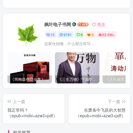
枫叶电子书网
关注
15
9791
0
3
63.6W+
这家伙很懒，什么都没有写...
《周梅森作品全集》[共30册]
《三生万物》宁高宁（epub+mobi+azw3+pdf）
上一篇
下一篇
我正常吗？
在萧条中飞跃的大智慧
（epub+mobi+azw3+pdf）
（epub+mobi+azw3+pdf）
相关推荐