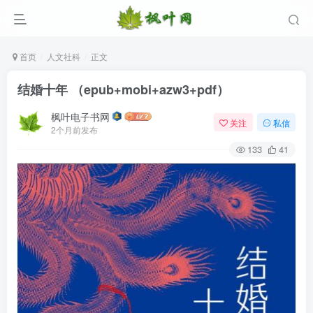
首页
人文社科
正文
结婚十年 （epub+mobi+azw3+pdf）
枫叶电子书网
关注
私信
2个月前发布
133
41
登录
没有账号？立即注册
用户名/手机号/邮箱
登录密码