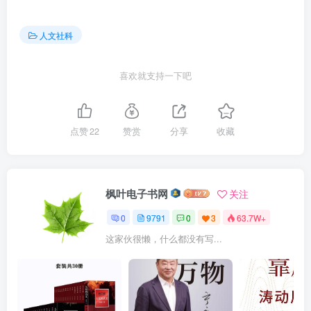
人文社科
喜欢就支持一下吧
点赞
22
赞赏
分享
收藏
枫叶电子书网
关注
0
9791
0
3
63.7W+
这家伙很懒，什么都没有写...