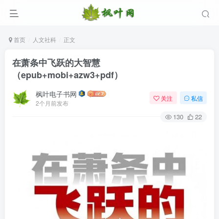
首页
人文社科
正文
在萧条中飞跃的大智慧
（epub+mobi+azw3+pdf）
枫叶电子书网
关注
私信
2个月前发布
130
22
登录
没有账号？立即注册
用户名/手机号/邮箱
登录密码