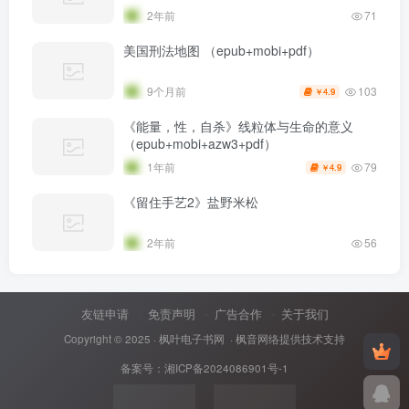
2年前
71
美国刑法地图 （epub+mobi+pdf）
103
9个月前
4.9
￥
《能量，性，自杀》线粒体与生命的意义
（epub+mobi+azw3+pdf）
79
1年前
4.9
￥
《留住手艺2》盐野米松
2年前
56
友链申请
免责声明
广告合作
关于我们
Copyright © 2025 ·
枫叶电子书网
· 枫音网络提供技术支持
备案号：
湘ICP备2024086901号-1