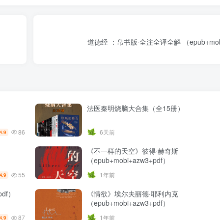
道德经 ：帛书版·全注全译全解 （epub+mobi
法医秦明烧脑大合集（全15册）
86
6天前
4.9
《不一样的天空》彼得·赫奇斯
（epub+mobi+azw3+pdf）
55
1年前
4.9
pdf）
《情欲》埃尔夫丽德·耶利内克
（epub+mobi+azw3+pdf）
87
1年前
4.9