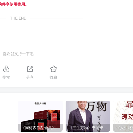
的共享使用费用。
THE END
喜欢就支持一下吧
赞赏
分享
收藏
《周梅森作品全集》[共30册]
《三生万物》宁高宁（epub+mobi+azw3+pdf）