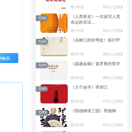
（epub+mobi+azw3+pdf）
1年前
539人已阅读
《人类新史》一次改写人类
TOP4
命运的尝试
（epub+mobi+azw3+pdf）
1年前
500人已阅读
《在峡江的转弯处》陈行甲
TOP5
2年前
490人已阅读
录购买
《超越金融》索罗斯的哲学
TOP6
2年前
489人已阅读
《六个凶手》李师江
TOP7
2年前
479人已阅读
《郭德纲讲三国》郭德纲
TOP8
2年前
479人已阅读