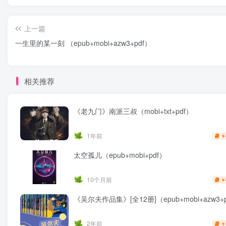
上一篇
一生里的某一刻 （epub+mobi+azw3+pdf）
相关推荐
《老九门》南派三叔（mobi+txt+pdf）
1年前
￥
太空孤儿（epub+mobi+pdf）
10个月前
￥
《吴尔夫作品集》[全12册]（epub+mobi+azw3+
2年前
￥