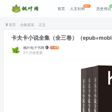
HOT
首页
人文社科
历史传记
首页
合集套装
正文
卡夫卡小说全集（全三卷）（epub+mobi+a
枫叶电子书网
2个月前更新