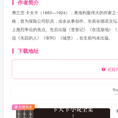
作者简介
弗兰茨·卡夫卡（1883—1924），奥地利最伟大的作
格，曾为保险公司职员，业余从事创作。生前在德语文坛
上激烈争论的焦点。先后出版《变形记》《在流放地》《
说《失踪的人》《审判》《城堡》，在生前均未出版。
下载地址
此处
You
一
付费阅读