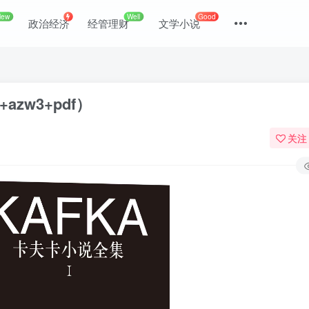
New
Well
Good
政治经济
经管理财
文学小说
zw3+pdf）
关注
登录
没有账号？立即注册