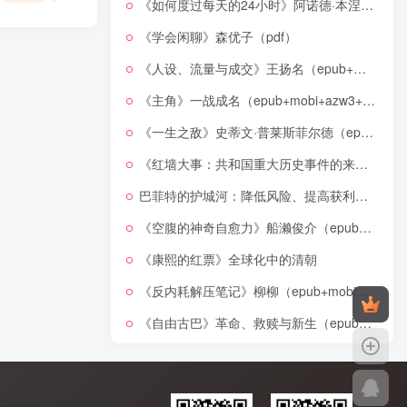
《如何度过每天的24小时》阿诺德·本涅特（epub+mobi+azw3+pdf）
《学会闲聊》森优子（pdf）
《人设、流量与成交》王扬名（epub+mobi+azw3+pdf）
《主角》一战成名（epub+mobi+azw3+pdf）
《一生之敌》史蒂文·普莱斯菲尔德（epub+mobi+azw3+pdf）
《红墙大事：共和国重大历史事件的来龙去脉》（全二册）（pdf）
巴菲特的护城河：降低风险、提高获利的股市真规则(epub+azw3+mobi)
《空腹的神奇自愈力》船濑俊介（epub+mobi+azw3+pdf）
《康熙的红票》全球化中的清朝
《反内耗解压笔记》柳柳（epub+mobi+azw3+pdf）
《自由古巴》革命、救赎与新生（epub+mobi+azw3+pdf）