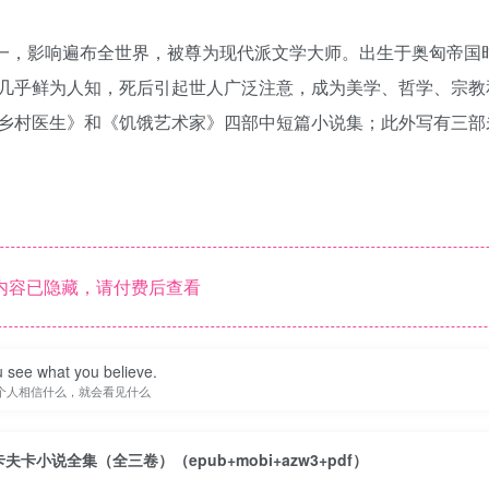
家之一，影响遍布全世界，被尊为现代派文学大师。出生于奥匈帝国
几乎鲜为人知，死后引起世人广泛注意，成为美学、哲学、宗教
乡村医生》和《饥饿艺术家》四部中短篇小说集；此外写有三部
内容已隐藏，请付费后查看
 see what you believe.
个人相信什么，就会看见什么
卡夫卡小说全集（全三卷）（epub+mobi+azw3+pdf）