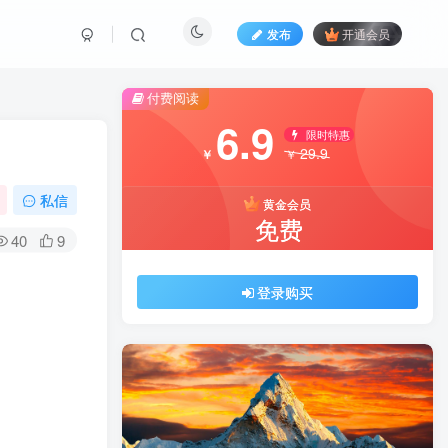
发布
开通会员
付费阅读
6.9
限时特惠
29.9
￥
￥
私信
黄金会员
免费
40
9
登录购买