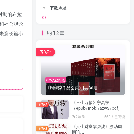
下载地址
时期的布拉
和社会观念
热门文章
未竟长篇小
TOP1
875人已阅读
《周梅森作品全集》[共30册]
《三生万物》宁高宁
TOP2
（epub+mobi+azw3+pdf）
2年前
569人已阅读
《人生财富靠康波》波动周
TOP3
期论