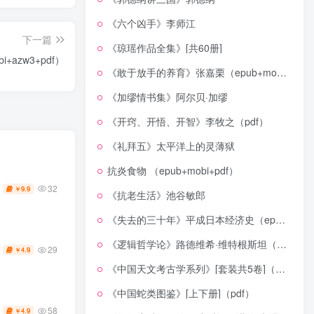
《六个凶手》李师江
下一篇
《琼瑶作品全集》[共60册]
+azw3+pdf）
《敢于放手的养育》张嘉栗（epub+mobi+azw3+pdf）
《加缪情书集》阿尔贝·加缪
《开窍、开悟、开智》李牧之（pdf）
《礼拜五》太平洋上的灵薄狱
抗炎食物 （epub+mobi+pdf）
32
9.9
￥
《抗老生活》池谷敏郎
《失去的三十年》平成日本经济史（epub+mobi+azw3+pdf）
《逻辑哲学论》路德维希·维特根斯坦（epub+mobi+azw3+pdf）
29
4.9
￥
《中国天文考古学系列》[套装共5卷]（epub+mobi+azw3+pdf）
《中国蛇类图鉴》[上下册]（pdf）
58
4.9
￥