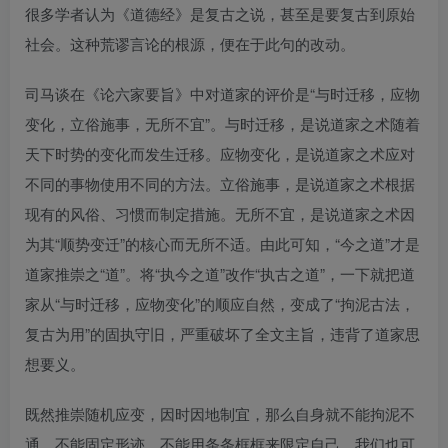
很多学者认为《道德经》是复古之说，甚至是要复古到原始
社会。这种荒谬言论的根源，便在于此句的改动。
司马谈在《论六家要旨》中对道家的评价是“与时迁移，应物
变化，立俗施事，无所不宜”。与时迁移，是说道家之术随着
天下时势的变化而发生迁移。应物变化，是说道家之术应对
不同的事物使用不同的方法。立俗施事，是说道家之术根据
现有的风俗、习惯而制定措施。无所不宜，是说道家之术因
为其“顺势变迁”的核心而无所不适。由此可知，“今之道”才是
道家推崇之“道”。将“执今之道”改作“执古之道”，一下就把道
家从“与时迁移，应物变化”的顺应自然，变成了“拘泥古法，
复古为用”的固执守旧，严重破坏了全文主旨，违背了道家思
想要义。
既然推崇随机应变，因时因地制宜，那么自身就不能拘泥不
通，不能固定形迹，不能用条条框框来限定自己，我们也可