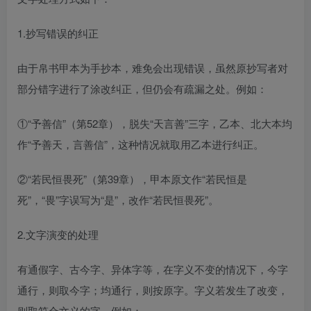
1.抄写错误的纠正
由于帛书甲本为手抄本，难免会出现错误，虽然原抄写者对
部分错字进行了涂改纠正，但仍会有疏漏之处。例如：
①“予善信”（第52章），脱失“天言善”三字，乙本、北大本均
作“予善天，言善信”，这种情况就取用乙本进行纠正。
②“若民恒畏死”（第39章），甲本原文作“若民恒是
死”，“畏”字误写为“是”，改作“若民恒畏死”。
2.文字演变的处理
有通假字、古今字、异体字等，在字义不变的情况下，今字
通行，则取今字；均通行，则按原字。字义若发生了改变，
则取符合文义的字。例如：