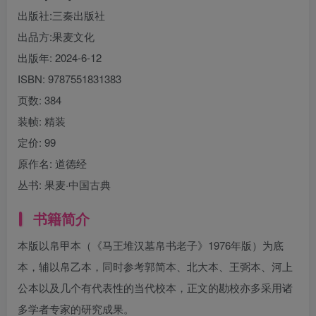
出版社:
三秦出版社
出品方:
果麦文化
出版年:
2024-6-12
ISBN:
9787551831383
页数:
384
装帧:
精装
定价:
99
原作名:
道德经
丛书:
果麦·中国古典
书籍简介
本版以帛甲本（《马王堆汉墓帛书老子》1976年版）为底
本，辅以帛乙本，同时参考郭简本、北大本、王弼本、河上
公本以及几个有代表性的当代校本，正文的勘校亦多采用诸
多学者专家的研究成果。