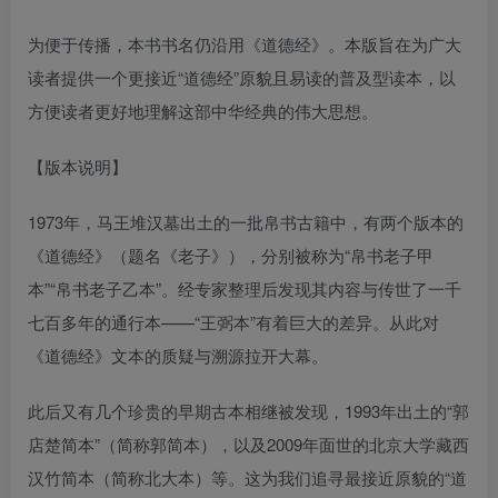
为便于传播，本书书名仍沿用《道德经》。本版旨在为广大
读者提供一个更接近“道德经”原貌且易读的普及型读本，以
方便读者更好地理解这部中华经典的伟大思想。
【版本说明】
1973年，马王堆汉墓出土的一批帛书古籍中，有两个版本的
《道德经》（题名《老子》），分别被称为“帛书老子甲
本”“帛书老子乙本”。经专家整理后发现其内容与传世了一千
七百多年的通行本——“王弼本”有着巨大的差异。从此对
《道德经》文本的质疑与溯源拉开大幕。
此后又有几个珍贵的早期古本相继被发现，1993年出土的“郭
店楚简本”（简称郭简本），以及2009年面世的北京大学藏西
汉竹简本（简称北大本）等。这为我们追寻最接近原貌的“道