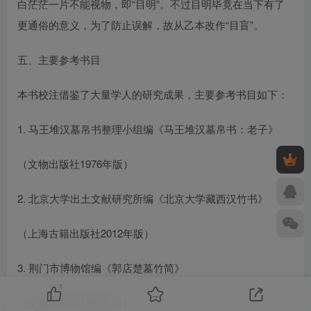
白茫茫一片不能视物，即“目明”。不过目明毕竟在当下有了
更通俗的意义，为了防止误解，故从乙本改作“目盲”。
五、主要参考书目
本书校注借鉴了大量学人的研究成果，主要参考书目如下：
1. 马王堆汉墓帛书整理小组编《马王堆汉墓帛书：老子》
（文物出版社1976年版）
2. 北京大学出土文献研究所编《北京大学藏西汉竹书》
（上海古籍出版社2012年版）
3. 荆门市博物馆编《郭店楚墓竹简》
1
（文物出版社1998年版）