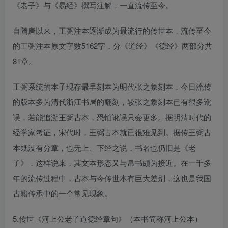
《老子》与《易经》撰写注解，一直流传至今。
自隋唐以来，王弼注本逐渐成为最流行的传世本，流传至今
的王弼注本原文字数5162字，分《道经》《德经》两部分共
81章。
王弼系统的本子现存最早刻本为明代张之象刻本，今日流传
的版本多为清代浙江书局的翻刻，较张之象刻本已有很多讹
误，若能追溯王弼古本，恐怕讹误只会更多。据明清时代的
经学家考证，宋代时，王弼古本就已很难见到。据传王弼古
本既没有分章，也无上、下经之说，书名也仍旧是《老
子》，这样说来，其文本形态又与帛书颇为接近。在一千多
年的流传过程中，古本与今传世本有巨大差别，这也是我国
古籍传承中的一个常见现象。
5.传世《河上公老子道德经章句》（本书简称河上公本）