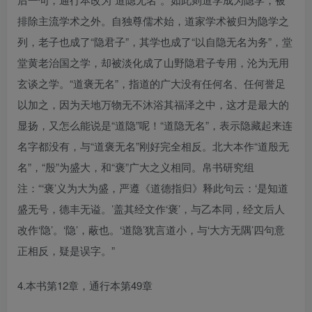
排除主流学术之外。自独尊儒术始，道家学术被归为隐学之
列，老子也成了“隐君子”，其学也成了“以自隐无名为务”，堂
堂黄老治国之学，却被淡化成了山野隐君子专用，沦为无用
玄谈之学。“道褒无名”，指道的广大没有任何名、任何誉足
以加之，因为天地万物无不沐浴其福泽之中，这才是最大的
显扬，又怎么能说是“道隐”呢！“道隐无名”，表示隐藏起来连
名字都没有，与“道褒无名”刚好完全相反。北大本作“道殷无
名”，“殷”为盛大，和“褒”广大之义相同。帛书研究组
注：“‘褒’义为大为盛，严遵《道德指归》释此句云：‘是知道
盛无号，德丰无谥。’盖其经文作‘褒’，与乙本同，经文后人
改作‘隐’。‘隐’，蔽也。‘道隐’犹言道小，与‘大方无隅’四句意
正相反，疑是误字。”
4.本书第12章，通行本第49章