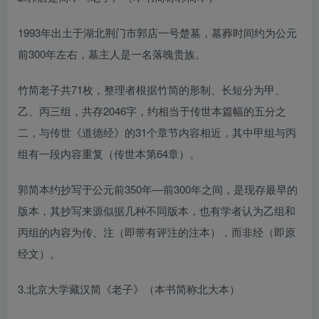
1993年出土于湖北荆门市郭店一号楚墓，墓葬时间约为公元
前300年左右，墓主人是一名落魄贵族。
竹简老子共71枚，整理者根据竹简的形制、长短分为甲、
乙、丙三组，共存2046字，约相当于传世本篇幅的五分之
二，与传世《道德经》的31个章节内容相近，其中甲组与丙
组有一段内容重复（传世本第64章）。
郭简本约抄写于公元前350年—前300年之间，是现存最早的
版本，其抄写来源似据几种不同版本，也有学者认为乙组和
丙组的内容为传、注（即带有评注的注本），而非经（即原
经文）。
3.北京大学藏汉简《老子》（本书简称北大本）