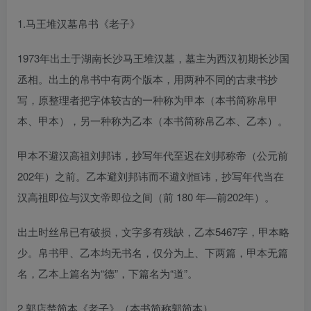
1.马王堆汉墓帛书《老子》
1973年出土于湖南长沙马王堆汉墓，墓主为西汉初期长沙国
丞相。出土的帛书中有两个版本，用两种不同的古隶书抄
写，原整理者把字体较古的一种称为甲本（本书简称帛甲
本、甲本），另一种称为乙本（本书简称帛乙本、乙本）。
甲本不避汉高祖刘邦讳，抄写年代至迟在刘邦称帝（公元前
202年）之前。乙本避刘邦讳而不避刘恒讳，抄写年代当在
汉高祖即位与汉文帝即位之间（前 180 年—前202年）。
出土时丝帛已有破损，文字多有残缺，乙本5467字，甲本略
少。帛书甲、乙本均无书名，仅分为上、下两篇，甲本无篇
名，乙本上篇名为“德”，下篇名为“道”。
2.郭店楚简本《老子》（本书简称郭简本）