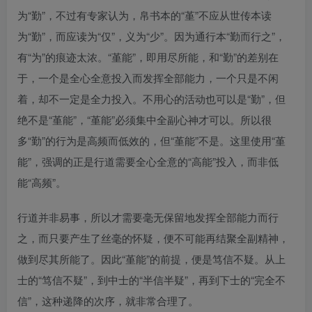
为“勤”，不过有专家认为，帛书本的“堇”不应从世传本读
为“勤”，而应读为“仅”，义为“少”。因为通行本“勤而行之”，
有“为”的痕迹太浓。“堇能”，即用尽所能，和“勤”的差别在
于，一个是全心全意投入而发挥全部能力，一个只是不闲
着，却不一定是全力投入。不用心的活动也可以是“勤”，但
绝不是“堇能”，“堇能”必须集中全副心神才可以。所以很
多“勤”的行为是高频而低效的，但“堇能”不是。这里使用“堇
能”，强调的正是行道需要全心全意的“高能”投入，而非低
能“高频”。
行道并非易事，所以才需要毫无保留地发挥全部能力而行
之，而只要产生了丝毫的怀疑，便不可能再结聚全副精神，
做到尽其所能了。因此“堇能”的前提，便是笃信不疑。从上
士的“笃信不疑”，到中士的“半信半疑”，再到下士的“完全不
信”，这种递降的次序，就非常合理了。