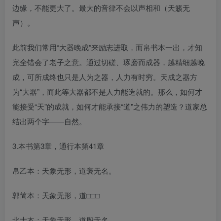
边缘，不能更大了。最大的音律不会以声相和（天籁无
声）。
此前我们常用“大器晚成”来励志进取，而帛书本一出，才知
完全错会了老子之意。通过切磋、琢磨而成器，越精细越晚
成，可所成终也只是人为之器，人力有时穷。天成之器方
为“大器”，而此等大器都不是人力能造就的。那么，如何才
能接受“天”的成就，如何才能承接“道”之伟力的塑造？道家总
结出两个字——自然。
3.本书第3章，通行本第41章
帛乙本：天象无形，道褒无名。
郭简本：天象无形，道□□□
北大本：天象无形，道殷无名。