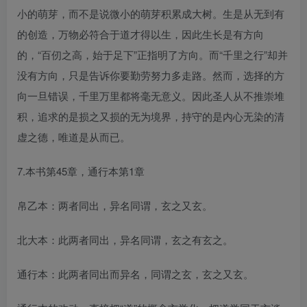
小的萌芽，而不是说微小的萌芽积累成大树。生是从无到有
的创造，万物必符合于道才得以生，因此生长是有方向
的，“百仞之高，始于足下”正指明了方向。而“千里之行”却并
没有方向，只是告诉你要勤劳努力多走路。然而，选择的方
向一旦错误，千里万里都将毫无意义。因此圣人从不推崇堆
积，追求的是损之又损的无为境界，持守的是内心无染的清
虚之德，唯道是从而已。
7.本书第45章，通行本第1章
帛乙本：两者同出，异名同谓，玄之又玄。
北大本：此两者同出，异名同谓，玄之有玄之。
通行本：此两者同出而异名，同谓之玄，玄之又玄。