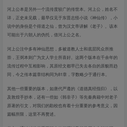
河上公本是另外一个流传度较广的传世本。河上公，姓名不
详，正史未见载，最早仅见于东晋志怪小说《神仙传》，小
说中的身份是个得道之仙，曾为汉文帝讲解《老子》。该本
可能出于六朝人的伪托，借河上公之名。
河上公注中多有神仙思想，多被道教人士和底层民众所推
崇，王弼本则广为文人学士所喜好。这两个版本在千余年的
流传过程中互相影响，其原经文都早已失去各自的原貌而趋
同，今之传本篇章结构同为81章，字数略少于通行本。
其他一些重要的版本，如唐代严遵的《道德真经指归》，以
及敦煌手抄本，还有一些如《韩非子》等先秦典籍中对老子
原著的引文，对我们的勘校也有着十分重要的参考意义，因
篇幅所限，这里不再赘述。