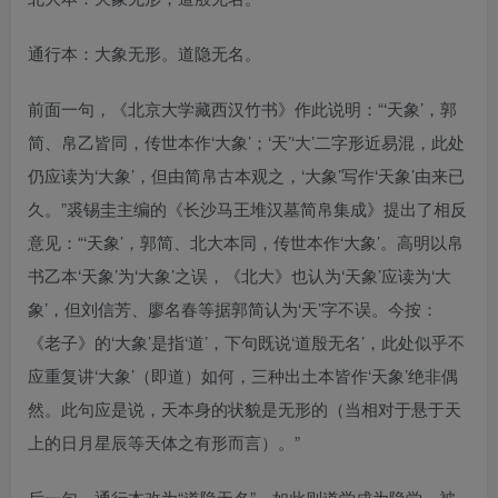
通行本：大象无形。道隐无名。
前面一句，《北京大学藏西汉竹书》作此说明：“‘天象’，郭
简、帛乙皆同，传世本作‘大象’；‘天’‘大’二字形近易混，此处
仍应读为‘大象’，但由简帛古本观之，‘大象’写作‘天象’由来已
久。”裘锡圭主编的《长沙马王堆汉墓简帛集成》提出了相反
意见：“‘天象’，郭简、北大本同，传世本作‘大象’。高明以帛
书乙本‘天象’为‘大象’之误，《北大》也认为‘天象’应读为‘大
象’，但刘信芳、廖名春等据郭简认为‘天’字不误。今按：
《老子》的‘大象’是指‘道’，下句既说‘道殷无名’，此处似乎不
应重复讲‘大象’（即道）如何，三种出土本皆作‘天象’绝非偶
然。此句应是说，天本身的状貌是无形的（当相对于悬于天
上的日月星辰等天体之有形而言）。”
后一句，通行本改为“道隐无名”。如此则道学成为隐学，被