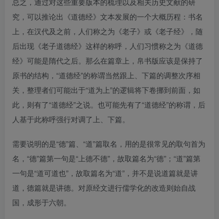
总之，通过对这些重要版本的梳理以及相关历史文献的研
究，可以推论出《道德经》文本发展的一个大概历程：书名
上，在汉代及之前，人们称之为《老子》或《老子经》，随
后出现《老子道德经》这样的称呼，人们习惯称之为《道德
经》可能是隋代之后。那么在篇章上，帛书版应该是保持了
原书的结构，“道德经”的称谓当然跟上、下篇的调整次序相
关，整理者们可能出于“道为上”的逻辑将下卷挪到前面，如
此，则有了“道德经”之说。也可能先有了“道德经”的称谓，后
人基于此称呼强行对调了上、下篇。
需要说明的是“德”篇、“道”篇取名，用的是很常见的取句首为
名，“德”篇第一句是“上德不德”，故取篇名为“德”；“道”篇第
一句是“道可道也”，故取篇名为“道”，并不是说道篇就是讲
道，德篇就是讲德。对原经文进行儒学化的改造则始自战
国，成形于六朝。