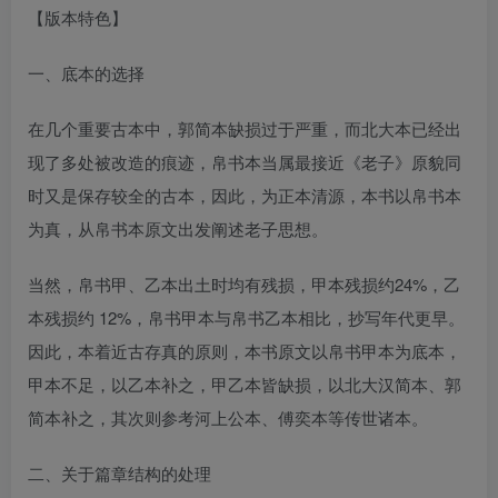
【版本特色】
一、底本的选择
在几个重要古本中，郭简本缺损过于严重，而北大本已经出
现了多处被改造的痕迹，帛书本当属最接近《老子》原貌同
时又是保存较全的古本，因此，为正本清源，本书以帛书本
为真，从帛书本原文出发阐述老子思想。
当然，帛书甲、乙本出土时均有残损，甲本残损约24%，乙
本残损约 12%，帛书甲本与帛书乙本相比，抄写年代更早。
因此，本着近古存真的原则，本书原文以帛书甲本为底本，
甲本不足，以乙本补之，甲乙本皆缺损，以北大汉简本、郭
简本补之，其次则参考河上公本、傅奕本等传世诸本。
二、关于篇章结构的处理