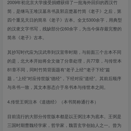
2009年初北京大学接受捐赠获得了一批海外回归的西汉竹
简，是继马王堆汉墓帛书及郭店楚墓竹简《老子》之后，第
四个重见天日的简帛《老子》古本。全文5300余字，用典型
的汉隶文字书写，残缺部分仅60余字，为当今保存最完整的
简帛《老子》古本。
其抄写时代应为汉武帝到汉宣帝时期，与前面三个古本不同
的是，北大本开始将全文做了分章处理，共77章，与传世本
81章不同，同时竹简背面题有“老子上经”“老子下经”篇
题，“上经”对应传世版“德经”，下经对应“道经”。其前后顺序
与帛书一致，其文本形态介于帛书本与传世本之间。
4.传世王弼注本《道德经》（本书简称通行本）
目前流行的大部分传世版本都是以王弼注本为底本。王弼是
三国时期曹魏经学家，哲学家，魏晋玄学创始人之一。曾为