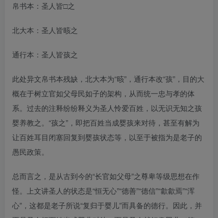
帛书本：圣人皆□之
北大本：圣人皆晐之
通行本：圣人皆孩之
此处异文帛书本残缺，北大本为“晐”，通行本改“孩”，目的大
概在于树立官如父母民如子的架构，从而统一忠与孝的体
系。过去的注释纷纷释义为圣人怜爱百姓，以无识无知之孩
婴养教之。“孩之”，即把百姓当成婴孩来对待，甚至有解为
让百姓耳目闭塞回复到婴孩状态等，以至于被指为是老子的
愚民政策。
总而言之，是从古到今的“长官如父母”之尊卑等级思想在作
怪。上文讲圣人的状态是“恒无心”“德善”“德信”“歙歙焉”“浑
心”，这都是老子所说“复归于婴儿”而具备的德行。因此，并