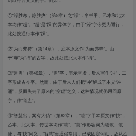
①“躁胜寒，静胜热”（第8章）之“躁”，帛书甲、乙本和北大
本均作“趮”。“趮”是“躁”的异体字，由于“躁”字今更为通行，
此处按通行本作“躁”。
②“为而弗持”（第14章），底本原文作“为而弗寺”。由
于“寺”为“持”的古字，故此处按北大本作“持”。
③“道盅”（第48章），“盅”字，表示空虚，后来写作“冲”，二
字形成古今字。然而，由于后来人们把“冲”解成了本义“冲
涌”，反而失去了原来的“空虚”之义，这种情况就仍用回原
字，作“道盅”。
④“智慧出，案有大伪”（第62章），“慧”字甲本原文作“快”，
乙本、北大本、传世本均作“慧”。“慧”作形容词为聪敏、敏
捷，与“快”同义，“智慧”更通俗常用，已成固定词汇，故从乙