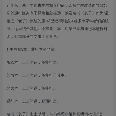
近年来，基于早期古本的相互印证，因后世的改造而导致如
今的通行版离老子原著相差甚远，以及帛书《老子》作为“最
接近《老子》原貌的版本”已经得到越来越多专家学者们的认
可。这里结合其他几个重要古本，用帛书本与通行本进行对
比，列举部分异文供读者参考。
1.本书第3章，通行本第41章
帛乙本：上士闻道，堇能行之。
郭简本：上士闻道，堇能行于其中。
北大本：上士闻道，堇能行。
通行本：上士闻道，勤而行之。
帛书《老子》出土以后，帛书整理小组和高明均把“堇”读