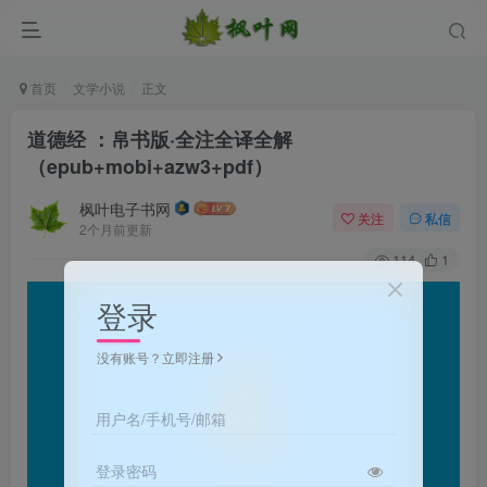
首页
文学小说
正文
道德经 ：帛书版·全注全译全解
（epub+mobi+azw3+pdf）
枫叶电子书网
关注
私信
2个月前更新
114
1
登录
没有账号？立即注册
用户名/手机号/邮箱
登录密码