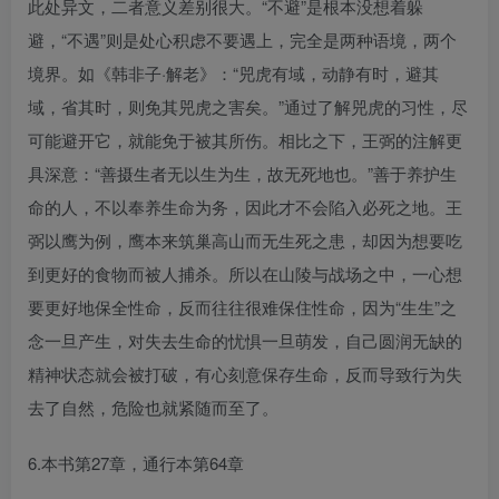
此处异文，二者意义差别很大。“不避”是根本没想着躲
避，“不遇”则是处心积虑不要遇上，完全是两种语境，两个
境界。如《韩非子·解老》：“兕虎有域，动静有时，避其
域，省其时，则免其兕虎之害矣。”通过了解兕虎的习性，尽
可能避开它，就能免于被其所伤。相比之下，王弼的注解更
具深意：“善摄生者无以生为生，故无死地也。”善于养护生
命的人，不以奉养生命为务，因此才不会陷入必死之地。王
弼以鹰为例，鹰本来筑巢高山而无生死之患，却因为想要吃
到更好的食物而被人捕杀。所以在山陵与战场之中，一心想
要更好地保全性命，反而往往很难保住性命，因为“生生”之
念一旦产生，对失去生命的忧惧一旦萌发，自己圆润无缺的
精神状态就会被打破，有心刻意保存生命，反而导致行为失
去了自然，危险也就紧随而至了。
6.本书第27章，通行本第64章