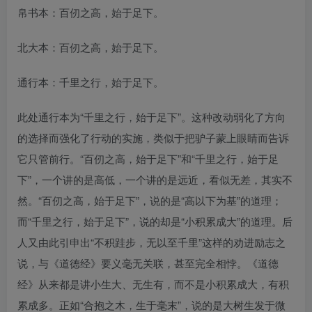
帛书本：百仞之高，始于足下。
北大本：百仞之高，始于足下。
通行本：千里之行，始于足下。
此处通行本为“千里之行，始于足下”。这种改动弱化了方向
的选择而强化了行动的实施，类似于把驴子蒙上眼睛而告诉
它只管前行。“百仞之高，始于足下”和“千里之行，始于足
下”，一个讲的是高低，一个讲的是远近，看似无差，其实不
然。“百仞之高，始于足下”，说的是“高以下为基”的道理；
而“千里之行，始于足下”，说的却是“小积累成大”的道理。后
人又由此引申出“不积跬步，无以至千里”这样的劝进励志之
说，与《道德经》要义毫无关联，甚至完全相悖。《道德
经》从来都是讲小生大、无生有，而不是小积累成大，有积
累成多。正如“合抱之木，生于毫末”，说的是大树生发于微