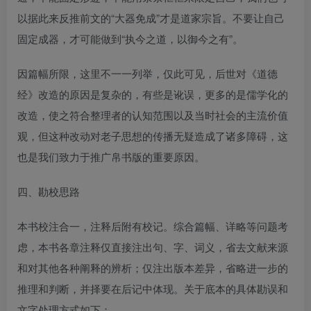
以据此来反推前文的“大器免成”才是道家宗旨。不要让自己
固定成器，才可能做到“执今之道，以御今之有”。
因篇幅所限，这里不一一列举，仅此可见，后世对《道德
经》改造的原因是复杂的，有些是讹误，更多的是儒学化的
改造，使之符合整理者的认知范围以及当时社会的主流价值
观，但这种改动对老子思想的传播无疑造成了诸多障碍，这
也是我们致力于推广帛书版的重要原因。
四、勘校思路
本书校注合一，注释后附有校记。综合篇幅、详略等问题考
虑，本书各章注释仅直接注出句、字、词义，省去文献来源
和对其他各种阐释的辨析；仅注出版本差异，省略进一步的
推理和判断，并择要在后记中体现。关于底本的具体勘误和
文字处理方式如下：