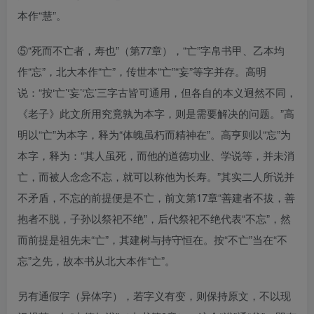
本作“慧”。
⑤“死而不亡者，寿也”（第77章），“亡”字帛书甲、乙本均
作“忘”，北大本作“亡”，传世本“亡”“妄”等字并存。高明
说：“按‘亡’‘妄’‘忘’三字古皆可通用，但各自的本义迥然不同，
《老子》此文所用究竟孰为本字，则是需要解决的问题。”高
明以“亡”为本字，释为“体魄虽朽而精神在”。高亨则以“忘”为
本字，释为：“其人虽死，而他的道德功业、学说等，并未消
亡，而被人念念不忘，就可以称他为长寿。”其实二人所说并
不矛盾，不忘的前提便是不亡，前文第17章“善建者不拔，善
抱者不脱，子孙以祭祀不绝”，后代祭祀不绝代表“不忘”，然
而前提是祖先未“亡”，其建树与持守恒在。按“不亡”当在“不
忘”之先，故本书从北大本作“亡”。
另有通假字（异体字），若字义有变，则保持原文，不以现