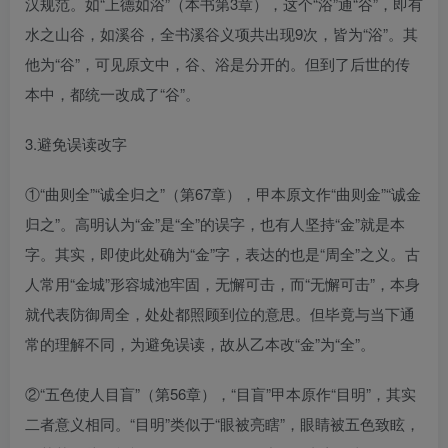
汉规范。如“上德如浴”（本书第3章），这个“浴”通“谷”，即有
水之山谷，如溪谷，全书溪谷义项共出现9次，皆为“浴”。其
他为“谷”，可见原文中，谷、浴是分开的。但到了后世的传
本中，都统一改成了“谷”。
3.避免误读改字
①“曲则全”“诚全归之”（第67章），甲本原文作“曲则金”“诚金
归之”。高明认为“金”是“全”的误字，也有人坚持“金”就是本
字。其实，即使此处确为“金”字，表达的也是“周全”之义。古
人常用“金城”形容城池牢固，无懈可击，而“无懈可击”，本身
就代表防御周全，处处都照顾到位的意思。但毕竟与当下通
常的理解不同，为避免误读，故从乙本改“金”为“全”。
②“五色使人目盲”（第56章），“目盲”甲本原作“目明”，其实
二者意义相同。“目明”类似于“眼被亮瞎”，眼睛被五色致眩，