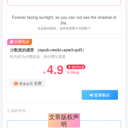
Forever facing sunlight, so you can not see the shadow of
the.
永远面向阳光，这样你就看不见阴影了
付费阅读
少数派的感受 （epub+mobi+azw3+pdf）
此内容为付费阅读，请付费后查看
4.9
限时特惠
29.9
￥
￥
免费
黄金会员
登录购买
©
版权声明
文章版权声
明