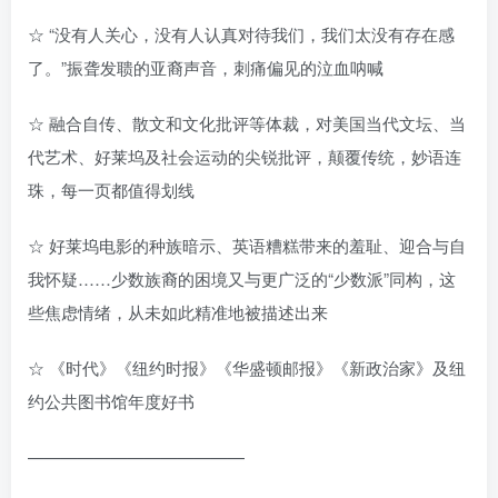
☆ “没有人关心，没有人认真对待我们，我们太没有存在感
了。”振聋发聩的亚裔声音，刺痛偏见的泣血呐喊
☆ 融合自传、散文和文化批评等体裁，对美国当代文坛、当
代艺术、好莱坞及社会运动的尖锐批评，颠覆传统，妙语连
珠，每一页都值得划线
☆ 好莱坞电影的种族暗示、英语糟糕带来的羞耻、迎合与自
我怀疑……少数族裔的困境又与更广泛的“少数派”同构，这
些焦虑情绪，从未如此精准地被描述出来
☆ 《时代》《纽约时报》《华盛顿邮报》《新政治家》及纽
约公共图书馆年度好书
—————————————