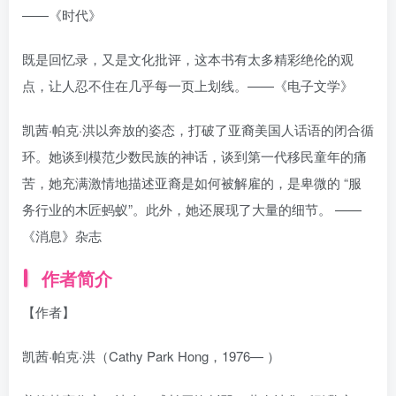
——《时代》
既是回忆录，又是文化批评，这本书有太多精彩绝伦的观
点，让人忍不住在几乎每一页上划线。——《电子文学》
凯茜·帕克·洪以奔放的姿态，打破了亚裔美国人话语的闭合循
环。她谈到模范少数民族的神话，谈到第一代移民童年的痛
苦，她充满激情地描述亚裔是如何被解雇的，是卑微的 “服
务行业的木匠蚂蚁”。此外，她还展现了大量的细节。 ——
《消息》杂志
作者简介
【作者】
凯茜·帕克·洪（Cathy Park Hong，1976— ）