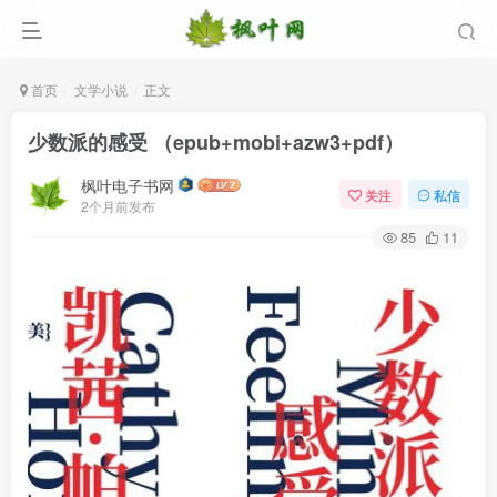
首页
文学小说
正文
少数派的感受 （epub+mobi+azw3+pdf）
枫叶电子书网
关注
私信
2个月前发布
85
11
登录
没有账号？立即注册
用户名/手机号/邮箱
登录密码