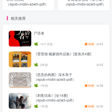
（epub+mobi+azw3+pdf）
（epub+mobi+azw3+pdf）
相关推荐
尸语者
62
10个月前
4.9
￥
《贾雷德·戴蒙德作品集》[套装共4册]
2年前
65
《恶意的构图》深木章子
（epub+mobi+azw3+pdf）
58
1年前
4.9
￥
《刺客信条》[全14册]
（epub+mobi+azw3+pdf）
36
1年前
4.9
￥