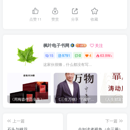
点赞
11
赞赏
分享
收藏
枫叶电子书网
关注
15
9791
0
4
63.9W+
这家伙很懒，什么都没有写...
《周梅森作品全集》[共30册]
《三生万物》宁高宁（epub+mobi+azw3+pdf）
上一篇
下一篇
石头与桃花
全知读者视角（全三册）