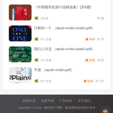
《中国都市欲望小说精选集》[共6册]
2年前
58
只剩你一个 （epub+mobi+azw3+pdf）
70
4个月前
4.9
￥
我们八月见 （epub+mobi+azw3+pdf）
65
2个月前
4.9
￥
平原 （epub+mobi+pdf）
127
6个月前
4.9
￥
友链申请
免责声明
广告合作
关于我们
Copyright © 2025 ·
枫叶电子书网
· 枫音网络提供技术支持