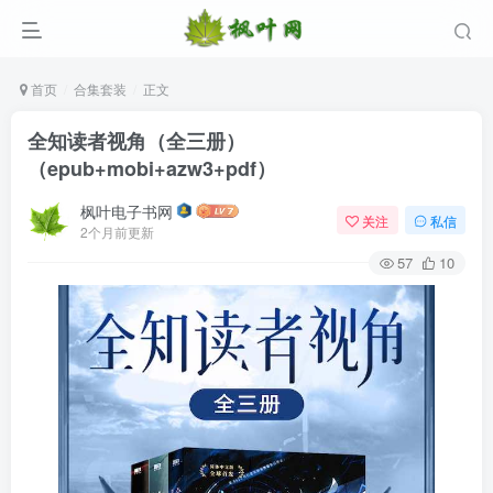
首页
合集套装
正文
全知读者视角（全三册）
（epub+mobi+azw3+pdf）
枫叶电子书网
关注
私信
2个月前更新
57
10