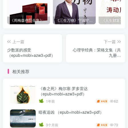
《周梅森作品全集》[共30册]
《三生万物》宁高宁（epub+mobi+azw3+pdf）
上一篇
下一篇
少数派的感受
心理学经典：荣格文集（共
（epub+mobi+azw3+pdf）
九册）
（epub+mobi+azw3+pdf）
相关推荐
《春之死》梅尔塞·罗多雷达
（epub+mobi+azw3+pdf）
62
1年前
4.9
￥
暗夜追凶 （epub+mobi+azw3+pdf）
73
3个月前
4.9
￥