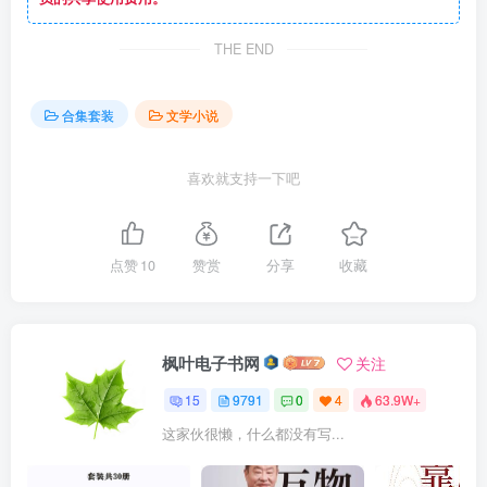
THE END
合集套装
文学小说
喜欢就支持一下吧
点赞
10
赞赏
分享
收藏
枫叶电子书网
关注
15
9791
0
4
63.9W+
这家伙很懒，什么都没有写...