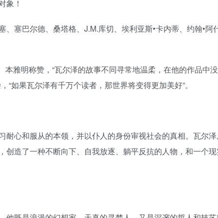
捧对象！
、塞巴尔德、桑塔格、J.M.库切、埃利亚斯•卡内蒂、约翰•阿
， 本雅明称赞，“瓦尔泽的故事不同寻常地温柔，在他的作品中
，“如果瓦尔泽有千万个读者，那世界将变得更加美好”。
！
习耐心和服从的本领，并以仆人的身份审视社会的真相。瓦尔泽
，创造了一种不断向下、自我放逐、躺平反抗的人物，和一个现
。他既是浪漫的幻想家、天真的寻梦人，又是深邃的哲人和技艺