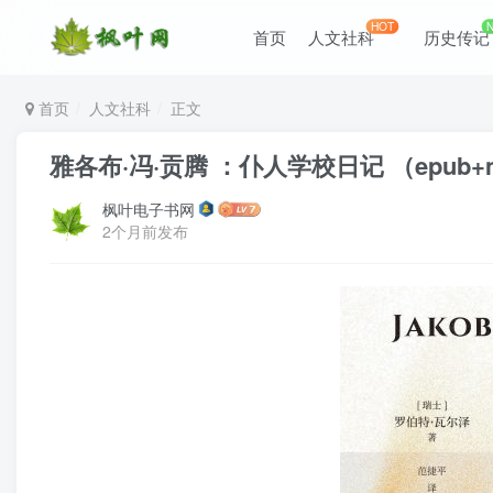
HOT
首页
人文社科
历史传记
首页
人文社科
正文
雅各布·冯·贡腾 ：仆人学校日记 （epub+mo
枫叶电子书网
2个月前发布