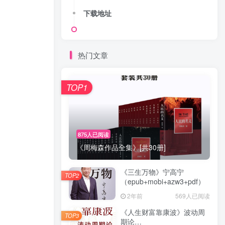
下载地址
热门文章
TOP1
875人已阅读
《周梅森作品全集》[共30册]
《三生万物》宁高宁
TOP2
（epub+mobi+azw3+pdf）
2年前
569人已阅读
《人生财富靠康波》波动周
TOP3
期论