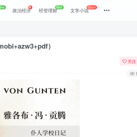
New
Well
Good
政治经济
经管理财
文学小说
bi+azw3+pdf）
关注
登录
没有账号？立即注册