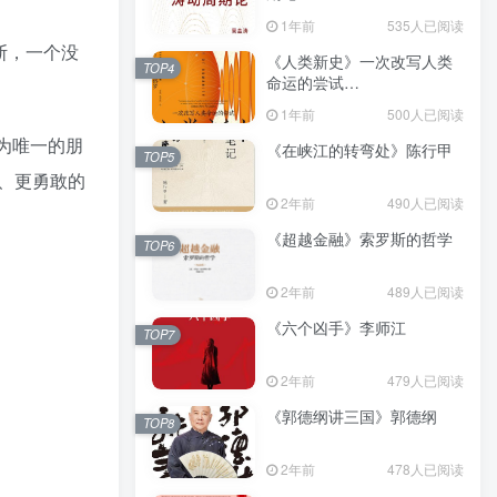
（epub+mobi+azw3+pdf）
1年前
535人已阅读
斯，一个没
《人类新史》一次改写人类
TOP4
命运的尝试
（epub+mobi+azw3+pdf）
1年前
500人已阅读
为唯一的朋
《在峡江的转弯处》陈行甲
TOP5
、更勇敢的
2年前
490人已阅读
《超越金融》索罗斯的哲学
TOP6
2年前
489人已阅读
《六个凶手》李师江
TOP7
2年前
479人已阅读
《郭德纲讲三国》郭德纲
TOP8
2年前
478人已阅读