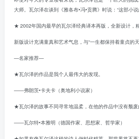
大师。瓦尔泽在谈到《雅各布•冯•贡腾》时说：“这部小
★ 2002年国内最早的瓦尔泽经典译本再版，全新设计，
新版设计充满童真和艺术气息，与“一生都保持着童贞的
—名家推荐—
★瓦尔泽的作品是我个人最伟大的发现。
——弗朗茨•卡夫卡（奥地利小说家）
★瓦尔泽的故事不同寻常地温柔，在他的作品中没有颓废
——瓦尔特•本雅明（德国作家、思想家、哲学家）
★如果有像瓦尔泽这样的诗人做时代精英，那世界将不再