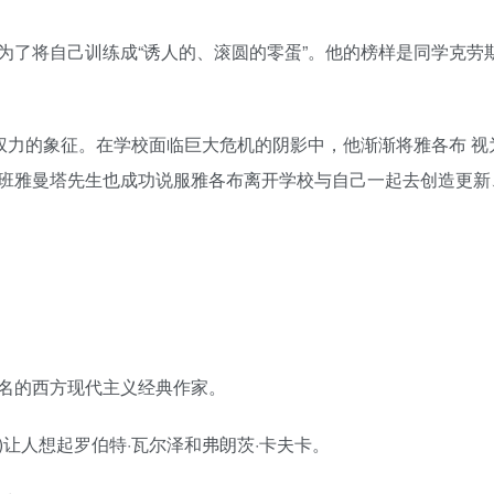
为了将自己训练成“诱人的、滚圆的零蛋”。他的榜样是同学克劳
权力的象征。在学校面临巨大危机的阴影中，他渐渐将雅各布 视
班雅曼塔先生也成功说服雅各布离开学校与自己一起去创造更新
名的西方现代主义经典作家。
8)让人想起罗伯特·瓦尔泽和弗朗茨·卡夫卡。