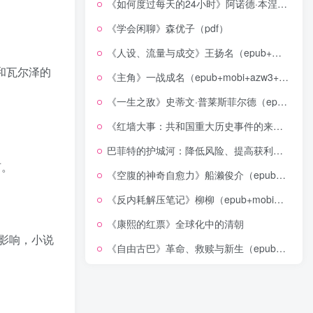
《如何度过每天的24小时》阿诺德·本涅特（epub+mobi+azw3+pdf）
《学会闲聊》森优子（pdf）
《人设、流量与成交》王扬名（epub+mobi+azw3+pdf）
和瓦尔泽的
《主角》一战成名（epub+mobi+azw3+pdf）
《一生之敌》史蒂文·普莱斯菲尔德（epub+mobi+azw3+pdf）
《红墙大事：共和国重大历史事件的来龙去脉》（全二册）（pdf）
巴菲特的护城河：降低风险、提高获利的股市真规则(epub+azw3+mobi)
声。
《空腹的神奇自愈力》船濑俊介（epub+mobi+azw3+pdf）
《反内耗解压笔记》柳柳（epub+mobi+azw3+pdf）
《康熙的红票》全球化中的清朝
影响，小说
《自由古巴》革命、救赎与新生（epub+mobi+azw3+pdf）