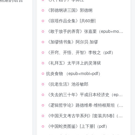
《郭德纲讲三国》郭德纲
《琼瑶作品全集》[共60册]
《敢于放手的养育》张嘉栗（epub+mobi+azw3+pdf）
。
《加缪情书集》阿尔贝·加缪
《开窍、开悟、开智》李牧之（pdf）
《礼拜五》太平洋上的灵薄狱
抗炎食物 （epub+mobi+pdf）
《抗老生活》池谷敏郎
《失去的三十年》平成日本经济史（epub+mobi+azw3+pdf）
《逻辑哲学论》路德维希·维特根斯坦（epub+mobi+azw3+pdf）
《中国天文考古学系列》[套装共5卷]（epub+mobi+azw3+pdf）
《中国蛇类图鉴》[上下册]（pdf）