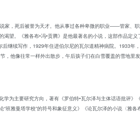
，瑞士诗人、小说家，死后被誉为天才。他从事过各种卑微的职业——管家、
的渴望。《雅各布•冯•贡腾》是他最著名的小说，这部作品定义
贝尔后继续写作，1929年住进伯尔尼的瓦尔道精神病院。1933年
圣诞节，他像往常一样外出散步，午后孩子们在白雪覆盖的雪地里
化学为主要研究方向，著有《罗伯特•瓦尔泽与主体话语批评》
论“班雅曼塔学校”的符号和象征意义》《论瓦尔泽的小说〈雅各