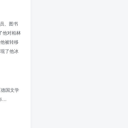
职员、图书
了他对柏林
，他被转移
发现了他冰
《德国文学
布…