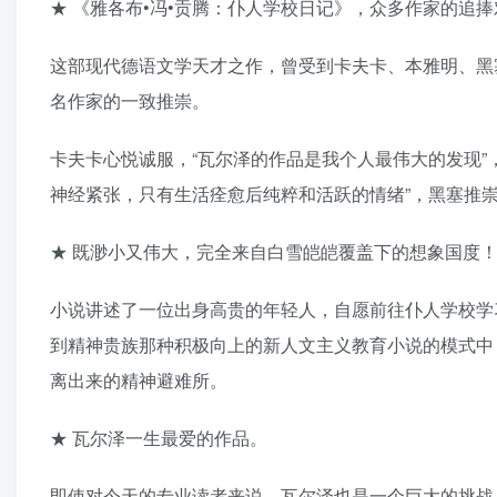
★ 《雅各布•冯•贡腾：仆人学校日记》，众多作家的追
这部现代德语文学天才之作，曾受到卡夫卡、本雅明、黑塞
名作家的一致推崇。
卡夫卡心悦诚服，“瓦尔泽的作品是我个人最伟大的发现”
神经紧张，只有生活痊愈后纯粹和活跃的情绪”，黑塞推崇
★ 既渺小又伟大，完全来自白雪皑皑覆盖下的想象国度
小说讲述了一位出身高贵的年轻人，自愿前往仆人学校学
到精神贵族那种积极向上的新人文主义教育小说的模式中
离出来的精神避难所。
★ 瓦尔泽一生最爱的作品。
即使对今天的专业读者来说，瓦尔泽也是一个巨大的挑战