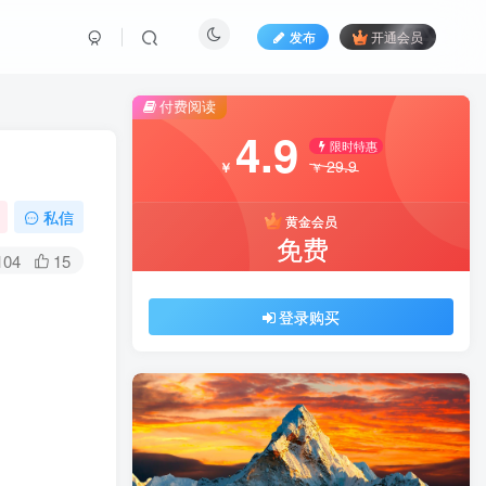
发布
开通会员
付费阅读
4.9
限时特惠
29.9
￥
￥
私信
黄金会员
免费
104
15
登录购买