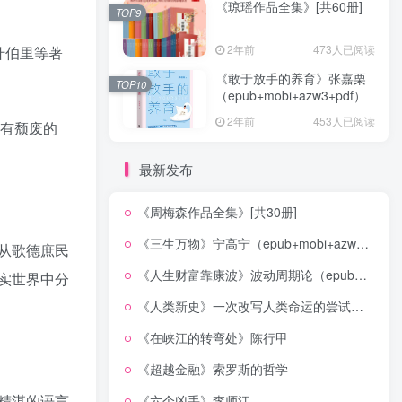
《琼瑶作品全集》[共60册]
TOP9
2年前
473人已阅读
什伯里等著
《敢于放手的养育》张嘉栗
TOP10
（epub+mobi+azw3+pdf）
2年前
453人已阅读
没有颓废的
最新发布
《周梅森作品全集》[共30册]
《三生万物》宁高宁（epub+mobi+azw3+pdf）
从歌德庶民
《人生财富靠康波》波动周期论（epub+mobi+azw3+pdf）
实世界中分
《人类新史》一次改写人类命运的尝试（epub+mobi+azw3+pdf）
《在峡江的转弯处》陈行甲
《超越金融》索罗斯的哲学
精湛的语言
《六个凶手》李师江