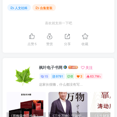
人文社科
合集套装
喜欢就支持一下吧
点赞
5
赞赏
分享
收藏
枫叶电子书网
关注
15
9791
0
3
63.7W+
这家伙很懒，什么都没有写...
《周梅森作品全集》[共30册]
《三生万物》宁高宁（epub+mobi+azw3+pdf）