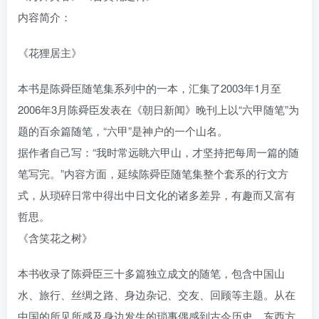
内容简介：
《花狸居主》
本书是陈舜臣随笔集系列中的一本，汇集了2003年1月至
2006年3月陈舜臣发表在《朝日新闻》晚刊上以“六甲随笔”为
题的百余篇随笔，“六甲”是神户的一个山名。
据作者自己写：“我时常远眺六甲山，才坚持把每周一篇的随
笔写完。”内容方面，延续陈舜臣随笔集整个套系的行文方
式，从琐碎日常中得出中日文化的诸多差异，有趣而又富有
哲思。
《含笑花之树》
本书收录了陈舜臣三十多篇独立成文的随笔，包含中国山
水、旅行、丝绸之路、身边杂记、交友、回顾等主题。从在
中国的所见所感及身边发生的琐事偶感到古今历史、东西方