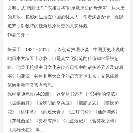
文明，从“南船北马”“东相西将”到承载历史的母亲河，从大唐
的开放、包容到生活在中国的犹太人，作者满含深情，娓娓
道来，以独特的视角还原历史的真实样貌。
作者简介：
陈舜臣（1924—2015），以创造推理小说、中国历史小说叱
咤日本文坛五十余载，但是其文化随笔的价值却常常被忽
略。他善于挖掘中日文化在琐碎日常中的诸多差异以及背后
深刻的渊源，并将其用大众化的语言表达出来，文风儒雅，
笔触生动而又富有哲思。
陈舜臣随笔集(共23册)， 这套丛书还有《1964年的便笺》
《披蝶而舞》《爱唠叨的幸兵卫》《麒麟之志》《随缘护
花》《桃李章》《雨过天青 》《三灯书斋》《仙药与鲸》
《东眺西望》《史林有声》《九点烟记》《含笑花之树》
《英雄长在》 等 。