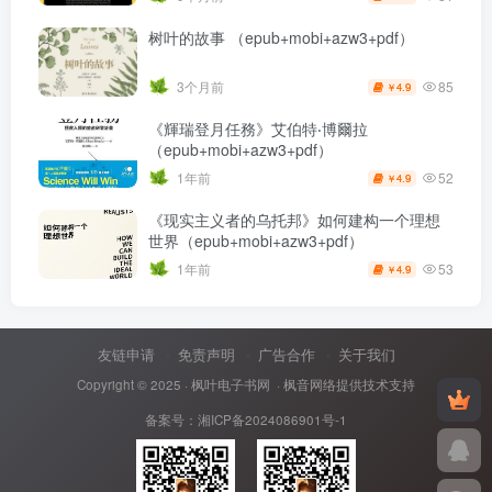
树叶的故事 （epub+mobi+azw3+pdf）
85
3个月前
4.9
￥
《輝瑞登月任務》艾伯特‧博爾拉
（epub+mobi+azw3+pdf）
52
1年前
4.9
￥
《现实主义者的乌托邦》如何建构一个理想
世界（epub+mobi+azw3+pdf）
53
1年前
4.9
￥
友链申请
免责声明
广告合作
关于我们
Copyright © 2025 ·
枫叶电子书网
· 枫音网络提供技术支持
备案号：
湘ICP备2024086901号-1