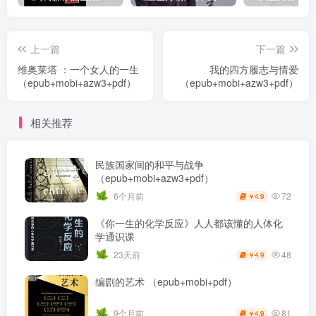
上一篇
下一篇
维奥莱塔 ：一个女人的一生
我的四方履志与情爱
（epub+mobi+azw3+pdf）
（epub+mobi+azw3+pdf）
相关推荐
民族国家间的和平与战争
（epub+mobi+azw3+pdf）
72
6个月前
4.9
￥
《你一生的化学反应》人人都该懂的人体化
学通识课
48
23天前
4.9
￥
编剧的艺术 （epub+mobi+pdf）
81
9个月前
4.9
￥