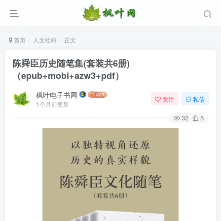
首页
人文社科
正文
陈舜臣历史随笔集(套装共6册)
（epub+mobi+azw3+pdf）
枫叶电子书网
关注
私信
1个月前更新
32
5
登录
没有账号？立即注册
用户名/手机号/邮箱
登录密码